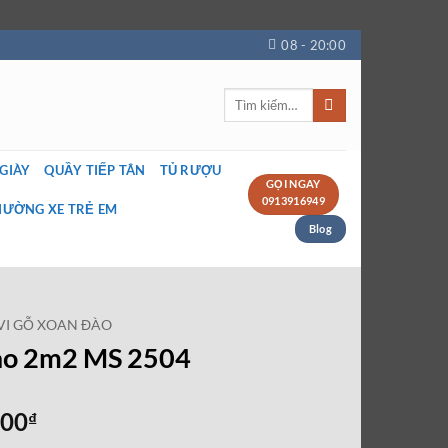
08 - 20:00
Tìm
kiếm:
 GIÀY
QUẦY TIẾP TÂN
TỦ RƯỢU
GỌI NGAY
0913916949
IƯỜNG XE TRẺ EM
Blog
IVI GỖ XOAN ĐÀO
đào 2m2 MS 2504
Giá
000
₫
hiện