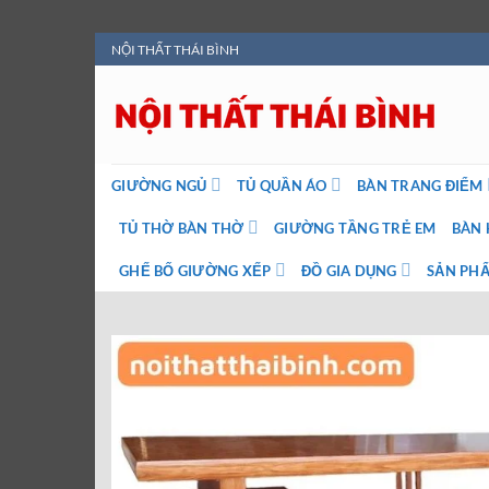
Bỏ
NỘI THẤT THÁI BÌNH
qua
nội
dung
GIƯỜNG NGỦ
TỦ QUẦN ÁO
BÀN TRANG ĐIỂM
TỦ THỜ BÀN THỜ
GIƯỜNG TẦNG TRẺ EM
BÀN 
GHẾ BỐ GIƯỜNG XẾP
ĐỒ GIA DỤNG
SẢN PHẨ