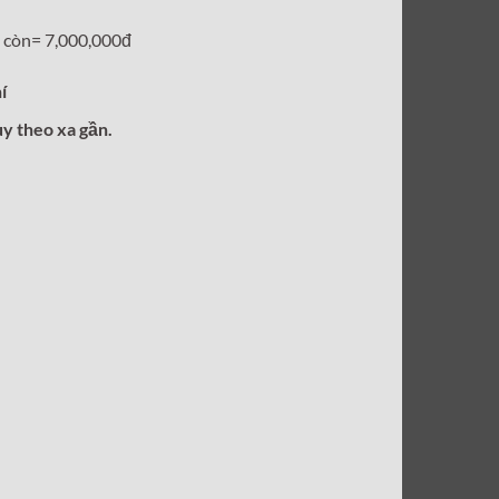
tại
 còn= 7,000,000đ
00₫.
là:
7,000,000₫.
í
ùy theo xa gần.