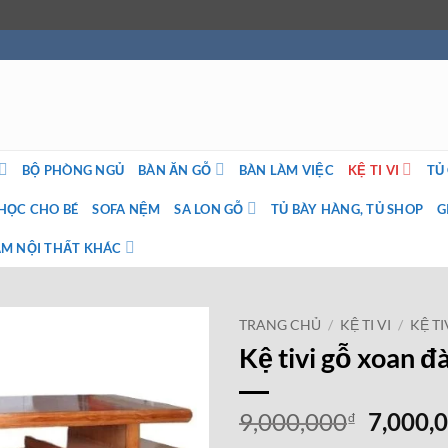
BỘ PHÒNG NGỦ
BÀN ĂN GỖ
BÀN LÀM VIỆC
KỆ TI VI
TỦ
HỌC CHO BÉ
SOFA NỆM
SA LON GỖ
TỦ BÀY HÀNG, TỦ SHOP
G
M NỘI THẤT KHÁC
TRANG CHỦ
/
KỆ TI VI
/
KỆ T
Kệ tivi gỗ xoan 
Giá
9,000,000
7,000,
₫
gốc