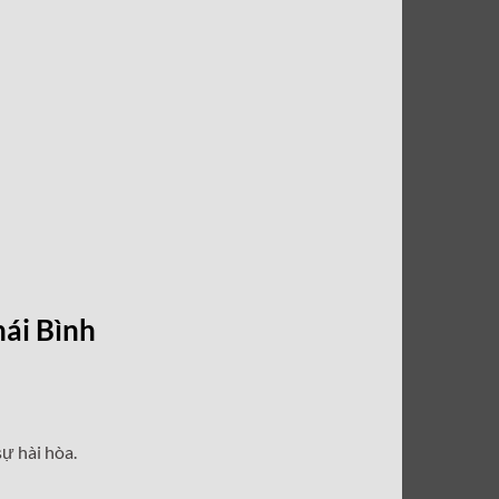
hái Bình
ự hài hòa.