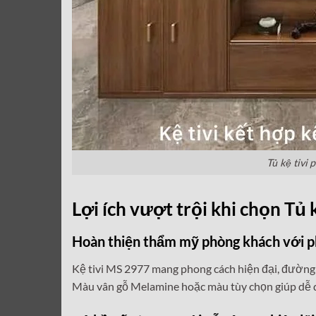
Tủ kệ tivi
Lợi ích vượt trội khi chọn Tủ
Hoàn thiện thẩm mỹ phòng khách với p
Kệ tivi MS 2977 mang phong cách hiện đại, đường 
Màu vân gỗ Melamine hoặc màu tùy chọn giúp dễ dà