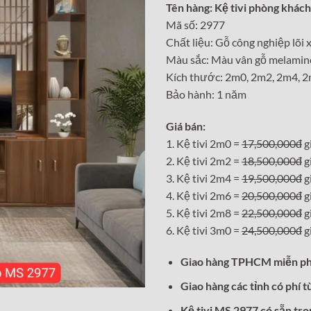
Tên hàng: Kệ tivi phòng khách
là:
Mã số: 2977
17,50
Chất liệu: Gỗ công nghiệp lõi
Màu sắc: Màu vân gỗ melamin
Kích thước: 2m0, 2m2, 2m4, 
Bảo hành: 1 năm
Giá bán:
1. Kệ tivi 2m0 =
17,500,000đ
g
2. Kệ tivi 2m2 =
18,500,000đ
g
3. Kệ tivi 2m4 =
19,500,000đ
g
4. Kệ tivi 2m6 =
20,500,000đ
g
5. Kệ tivi 2m8 =
22,500,000đ
g
6. Kệ tivi 3m0 =
24,500,000đ
g
Giao hàng TPHCM miễn ph
Giao hàng các tỉnh có phí t
Kệ tivi MS 2977 có sẵn tr