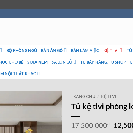
BỘ PHÒNG NGỦ
BÀN ĂN GỖ
BÀN LÀM VIỆC
KỆ TI VI
TỦ
HỌC CHO BÉ
SOFA NỆM
SA LON GỖ
TỦ BÀY HÀNG, TỦ SHOP
G
M NỘI THẤT KHÁC
TRANG CHỦ
/
KỆ TI VI
Tủ kệ tivi phòng
Giá
17,500,000
12,50
₫
gốc