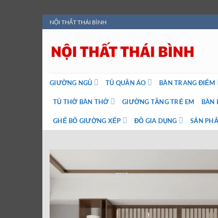
Bỏ
NỘI THẤT THÁI BÌNH
qua
nội
dung
GIƯỜNG NGỦ
TỦ QUẦN ÁO
BÀN TRANG ĐIỂM
TỦ THỜ BÀN THỜ
GIƯỜNG TẦNG TRẺ EM
BÀN 
GHẾ BỐ GIƯỜNG XẾP
ĐỒ GIA DỤNG
SẢN PHẨ