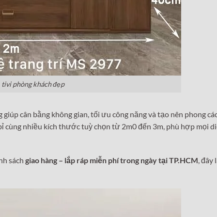
 tivi phòng khách đẹp
g giúp cân bằng không gian, tối ưu công năng và tạo nên phong c
n bỉ cùng nhiều kích thước tuỳ chọn từ 2m0 đến 3m, phù hợp mọi d
ính sách
giao hàng – lắp ráp miễn phí trong ngày tại TP.HCM
, đây