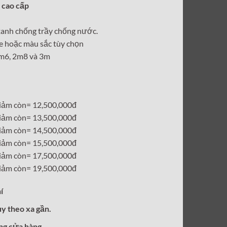
 cao cấp
tại
0,000₫.
là:
 xanh chống trầy chống nước.
12,500,000₫.
e hoặc màu sắc tùy chọn
2m6, 2m8 và 3m
iảm còn= 12,500,000đ
iảm còn= 13,500,000đ
iảm còn= 14,500,000đ
iảm còn= 15,500,000đ
iảm còn= 17,500,000đ
iảm còn= 19,500,000đ
í
ùy theo xa gần.
ong cửa hàng