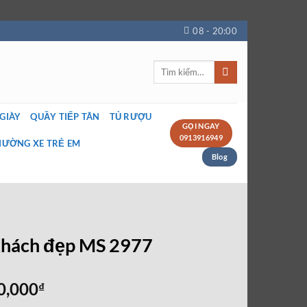
08 - 20:00
Tìm
kiếm:
 GIÀY
QUẦY TIẾP TÂN
TỦ RƯỢU
GỌI NGAY
0913916949
IƯỜNG XE TRẺ EM
Blog
 khách đẹp MS 2977
Giá
0,000
₫
hiện