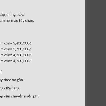
tại
00₫.
là:
cấp chống trầy.
3,400,000₫.
amine, màu tùy chọn.
ảm còn= 3,400,000đ
ảm còn= 3,700,000đ
ảm còn= 4,200,000đ
ảm còn= 4,700,000đ
í
ùy theo xa gần.
ong cửa hàng
áp vận chuyển miễn phí.