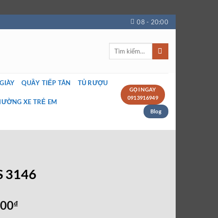
08 - 20:00
Tìm
kiếm:
 GIÀY
QUẦY TIẾP TÂN
TỦ RƯỢU
GỌI NGAY
0913916949
IƯỜNG XE TRẺ EM
Blog
MS 3146
Giá
000
₫
hiện