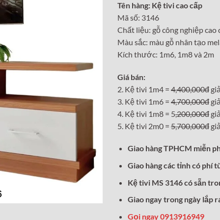
Tên hàng: Kệ tivi cao cấp
là:
Mã số: 3146
4,400,0
Chất liệu: gỗ công nghiệp cao 
Màu sắc: màu gỗ nhân tạo mel
Kích thước: 1m6, 1m8 và 2m
Giá bán:
2. Kệ tivi 1m4 =
4,400,000đ
gi
3. Kệ tivi 1m6 =
4,700,000đ
gi
4. Kệ tivi 1m8 = 5
,200,000đ
gi
5. Kệ tivi 2m0 =
5,700,000đ
gi
Giao hàng TPHCM miễn ph
Giao hàng các tỉnh có phí t
Kệ tivi MS 3146 có sẵn tr
Giao ngay trong ngày lắp r
Gọi ngay 0913916949