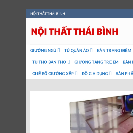
Bỏ
NỘI THẤT THÁI BÌNH
qua
nội
dung
GIƯỜNG NGỦ
TỦ QUẦN ÁO
BÀN TRANG ĐIỂM
TỦ THỜ BÀN THỜ
GIƯỜNG TẦNG TRẺ EM
BÀN 
GHẾ BỐ GIƯỜNG XẾP
ĐỒ GIA DỤNG
SẢN PHẨ