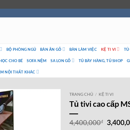
BỘ PHÒNG NGỦ
BÀN ĂN GỖ
BÀN LÀM VIỆC
KỆ TI VI
TỦ
HỌC CHO BÉ
SOFA NỆM
SA LON GỖ
TỦ BÀY HÀNG, TỦ SHOP
G
M NỘI THẤT KHÁC
TRANG CHỦ
/
KỆ TI VI
Tủ tivi cao cấp 
Giá
4,400,000
3,400,
₫
gốc