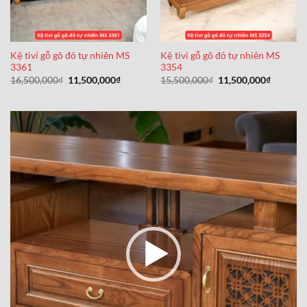
Kệ tivi gỗ gõ đỏ tự nhiên MS
Kệ tivi gỗ gõ đỏ tự nhiên MS
3361
3354
Giá
Giá
Giá
Giá
16,500,000
₫
11,500,000
₫
15,500,000
₫
11,500,000
₫
gốc
hiện
gốc
hiện
là:
tại
là:
tại
16,500,000₫.
là:
15,500,000₫.
là:
11,500,000₫.
11,500,0
Trình
chơi
Video