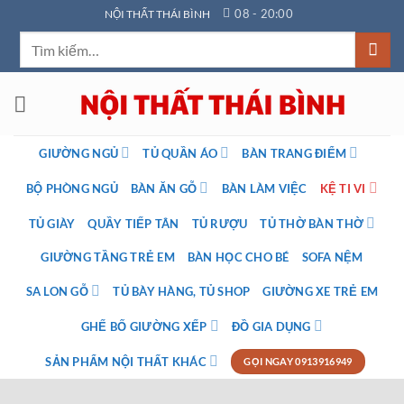
Bỏ
08 - 20:00
NỘI THẤT THÁI BÌNH
qua
Tìm
nội
kiếm:
dung
GIƯỜNG NGỦ
TỦ QUẦN ÁO
BÀN TRANG ĐIỂM
BỘ PHÒNG NGỦ
BÀN ĂN GỖ
BÀN LÀM VIỆC
KỆ TI VI
TỦ GIÀY
QUẦY TIẾP TÂN
TỦ RƯỢU
TỦ THỜ BÀN THỜ
GIƯỜNG TẦNG TRẺ EM
BÀN HỌC CHO BÉ
SOFA NỆM
SA LON GỖ
TỦ BÀY HÀNG, TỦ SHOP
GIƯỜNG XE TRẺ EM
GHẾ BỐ GIƯỜNG XẾP
ĐỒ GIA DỤNG
SẢN PHẨM NỘI THẤT KHÁC
GỌI NGAY 0913916949