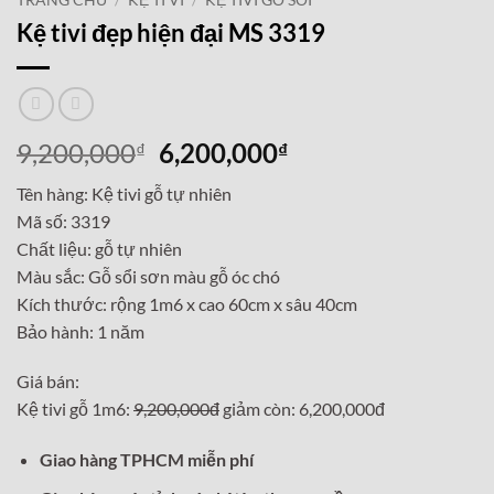
TRANG CHỦ
/
KỆ TI VI
/
KỆ TIVI GỖ SỒI
Kệ tivi đẹp hiện đại MS 3319
Giá
Giá
9,200,000
6,200,000
₫
₫
gốc
hiện
Tên hàng: Kệ tivi gỗ tự nhiên
là:
tại
Mã số: 3319
9,200,000₫.
là:
Chất liệu: gỗ tự nhiên
6,200,000₫.
Màu sắc: Gỗ sổi sơn màu gỗ óc chó
Kích thước: rộng 1m6 x cao 60cm x sâu 40cm
Bảo hành: 1 năm
Giá bán:
Kệ tivi gỗ 1m6:
9,200,000đ
giảm còn: 6,200,000đ
Giao hàng TPHCM miễn phí