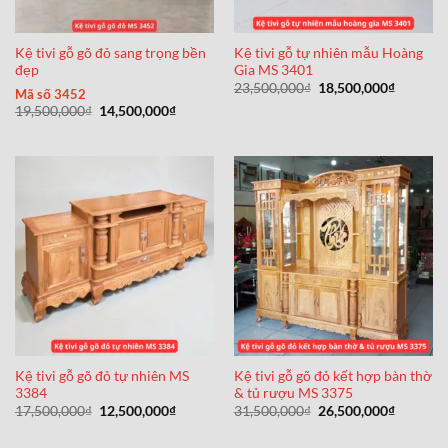
Kệ tivi gỗ gõ đỏ sang trọng bền
Kệ tivi gỗ tự nhiên mẫu Hoàng
đẹp
Gia MS 3401
Giá
Giá
23,500,000
₫
18,500,000
₫
Mã số 3452
gốc
hiện
Giá
Giá
19,500,000
₫
14,500,000
₫
là:
tại
gốc
hiện
23,500,000₫.
là:
là:
tại
18,500,0
19,500,000₫.
là:
14,500,000₫.
Kệ tivi gỗ gõ đỏ tự nhiên MS
Kệ tivi gỗ gõ đỏ kết hợp bàn thờ
3384
& tủ rượu MS 3375
Giá
Giá
Giá
Giá
17,500,000
₫
12,500,000
₫
31,500,000
₫
26,500,000
₫
gốc
hiện
gốc
hiện
là:
tại
là:
tại