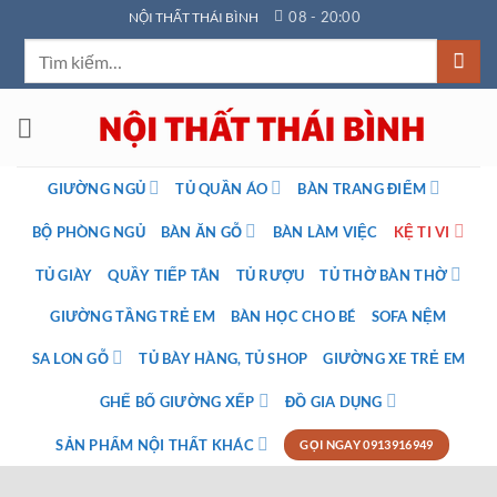
Bỏ
08 - 20:00
NỘI THẤT THÁI BÌNH
qua
Tìm
nội
kiếm:
dung
GIƯỜNG NGỦ
TỦ QUẦN ÁO
BÀN TRANG ĐIỂM
BỘ PHÒNG NGỦ
BÀN ĂN GỖ
BÀN LÀM VIỆC
KỆ TI VI
TỦ GIÀY
QUẦY TIẾP TÂN
TỦ RƯỢU
TỦ THỜ BÀN THỜ
GIƯỜNG TẦNG TRẺ EM
BÀN HỌC CHO BÉ
SOFA NỆM
SA LON GỖ
TỦ BÀY HÀNG, TỦ SHOP
GIƯỜNG XE TRẺ EM
GHẾ BỐ GIƯỜNG XẾP
ĐỒ GIA DỤNG
SẢN PHẨM NỘI THẤT KHÁC
GỌI NGAY 0913916949