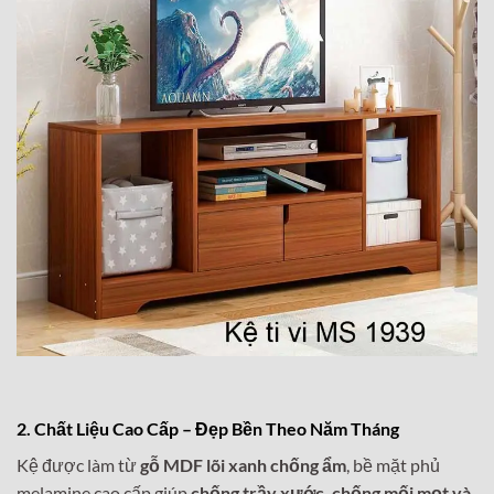
2. Chất Liệu Cao Cấp – Đẹp Bền Theo Năm Tháng
Kệ được làm từ
gỗ MDF lõi xanh chống ẩm
, bề mặt phủ
melamine cao cấp giúp
chống trầy xước, chống mối mọt và