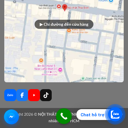
▶ Chỉ đường đến cửa hàng
Zalo
Copyright 2026 ©
NỘI THẤT THÁI BÌNH - Sản xuất nội thất gỗ tự
Chat hỗ trợ
nhiên tại TPHCM