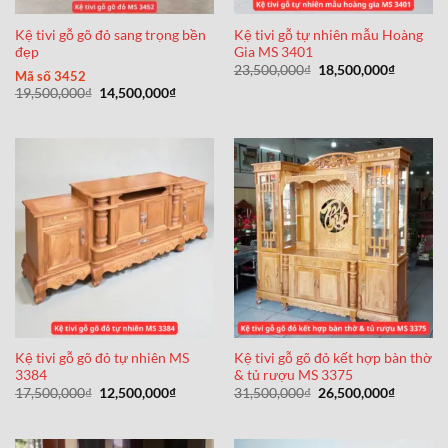
Kệ tivi gỗ gõ đỏ sang trọng bền
Kệ tivi gỗ tự nhiên mẫu Hoàng
đẹp
Gia MS 3401
Giá
Giá
23,500,000
₫
18,500,000
₫
Mã số 3452
gốc
hiện
Giá
Giá
19,500,000
₫
14,500,000
₫
là:
tại
gốc
hiện
23,500,000₫.
là:
là:
tại
18,500,0
19,500,000₫.
là:
14,500,000₫.
Kệ tivi gỗ gõ đỏ tự nhiên MS
Kệ tivi gỗ gõ đỏ kết hợp bàn thờ
3384
& tủ rượu MS 3375
Giá
Giá
Giá
Giá
17,500,000
₫
12,500,000
₫
31,500,000
₫
26,500,000
₫
gốc
hiện
gốc
hiện
là:
tại
là:
tại
17,500,000₫.
là:
31,500,000₫.
là:
12,500,000₫.
26,500,0