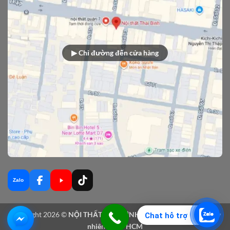
▶ Chỉ đường đến cửa hàng
Zalo
Copyright 2026 ©
NỘI THẤT THÁI BÌNH - Sản xuất nội thất gỗ tự
Chat hỗ trợ
nhiên tại TPHCM