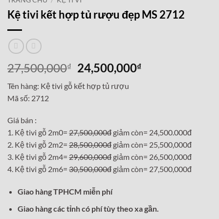
TRANG CHỦ
/
KỆ TI VI
Kệ tivi kết hợp tủ rượu đẹp MS 2712
Giá
Giá
27,500,000
24,500,000
₫
₫
gốc
hiện
Tên hàng: Kệ tivi gỗ kết hợp tủ rượu
là:
tại
Mã số: 2712
27,500,000₫.
là:
24,500,000₫.
Giá bán :
1. Kệ tivi gỗ 2m0=
27,500,000đ
giảm còn= 24,500.000đ
2. Kệ tivi gỗ 2m2=
28,500,000đ
giảm còn= 25,500,000đ
3. Kệ tivi gỗ 2m4=
29,600,000đ
giảm còn= 26,500,000đ
4. Kệ tivi gỗ 2m6=
30,500,000đ
giảm còn= 27,500,000đ
Giao hàng TPHCM miễn phí
Giao hàng các tỉnh có phí tùy theo xa gần.