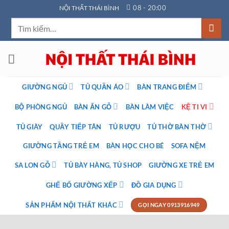
Bỏ
08 - 20:00
NỘI THẤT THÁI BÌNH
qua
Tìm
nội
kiếm:
dung
GIƯỜNG NGỦ
TỦ QUẦN ÁO
BÀN TRANG ĐIỂM
BỘ PHÒNG NGỦ
BÀN ĂN GỖ
BÀN LÀM VIỆC
KỆ TI VI
TỦ GIÀY
QUẦY TIẾP TÂN
TỦ RƯỢU
TỦ THỜ BÀN THỜ
GIƯỜNG TẦNG TRẺ EM
BÀN HỌC CHO BÉ
SOFA NỆM
SA LON GỖ
TỦ BÀY HÀNG, TỦ SHOP
GIƯỜNG XE TRẺ EM
GHẾ BỐ GIƯỜNG XẾP
ĐỒ GIA DỤNG
SẢN PHẨM NỘI THẤT KHÁC
GỌI NGAY 0913916949