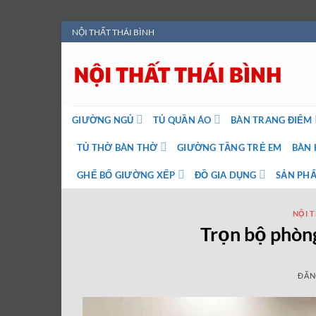
Bỏ
NỘI THẤT THÁI BÌNH
qua
nội
dung
GIƯỜNG NGỦ
TỦ QUẦN ÁO
BÀN TRANG ĐIỂM
TỦ THỜ BÀN THỜ
GIƯỜNG TẦNG TRẺ EM
BÀN 
GHẾ BỐ GIƯỜNG XẾP
ĐỒ GIA DỤNG
SẢN PHẨ
NỘI 
Trọn bộ phòn
ĐĂN