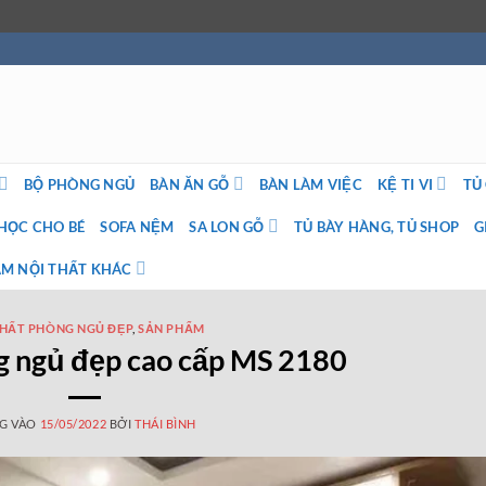
BỘ PHÒNG NGỦ
BÀN ĂN GỖ
BÀN LÀM VIỆC
KỆ TI VI
TỦ
HỌC CHO BÉ
SOFA NỆM
SA LON GỖ
TỦ BÀY HÀNG, TỦ SHOP
G
M NỘI THẤT KHÁC
THẤT PHÒNG NGỦ ĐẸP
,
SẢN PHẨM
g ngủ đẹp cao cấp MS 2180
G VÀO
15/05/2022
BỞI
THÁI BÌNH