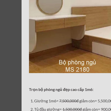
Trọn bộ phòng ngủ đẹp cao cấp 1m6:
Giường 1m6=
7,500,000đ
giảm còn= 5,500,
Tủ đầu giường=
1,500,000đ
giảm còn= 900,