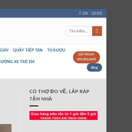
08 - 20:00
Tìm
kiếm:
 GIÀY
QUẦY TIẾP TÂN
TỦ RƯỢU
GỌI NGAY
0913916949
IƯỜNG XE TRẺ EM
Blog
CÓ THỢ ĐO VẼ, LẮP RÁP
TẬN NHÀ