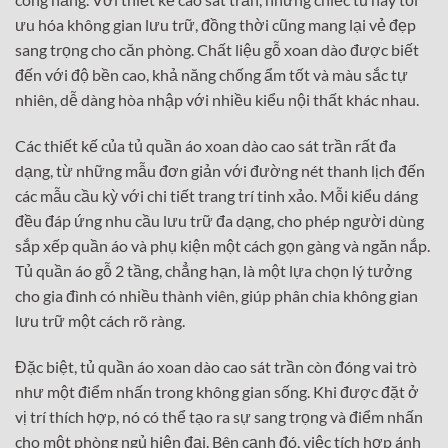
ưu hóa không gian lưu trữ, đồng thời cũng mang lại vẻ đẹp
sang trọng cho căn phòng. Chất liệu gỗ xoan dào được biết
đến với độ bền cao, khả năng chống ẩm tốt và màu sắc tự
nhiên, dễ dàng hòa nhập với nhiều kiểu nội thất khác nhau.
Các thiết kế của tủ quần áo xoan dào cao sát trần rất đa
dạng, từ những mẫu đơn giản với đường nét thanh lịch đến
các mẫu cầu kỳ với chi tiết trang trí tinh xảo. Mỗi kiểu dáng
đều đáp ứng nhu cầu lưu trữ đa dạng, cho phép người dùng
sắp xếp quần áo và phụ kiện một cách gọn gàng và ngăn nắp.
Tủ quần áo gỗ 2 tầng, chẳng hạn, là một lựa chọn lý tưởng
cho gia đình có nhiều thành viên, giúp phân chia không gian
lưu trữ một cách rõ ràng.
Đặc biệt, tủ quần áo xoan dào cao sát trần còn đóng vai trò
như một điểm nhấn trong không gian sống. Khi được đặt ở
vị trí thích hợp, nó có thể tạo ra sự sang trọng và điểm nhấn
cho một phòng ngủ hiện đại. Bên cạnh đó, việc tích hợp ánh