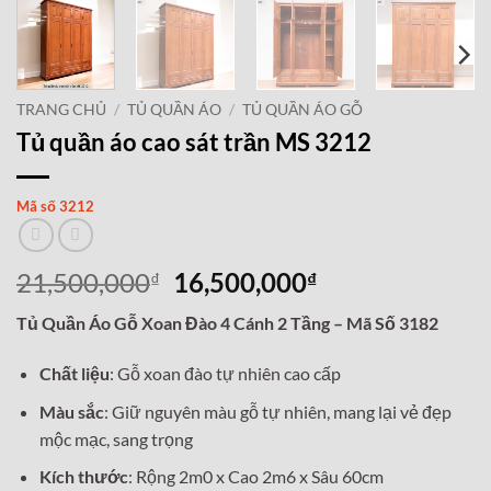
TRANG CHỦ
/
TỦ QUẦN ÁO
/
TỦ QUẦN ÁO GỖ
Tủ quần áo cao sát trần MS 3212
Mã số 3212
Giá
Giá
21,500,000
16,500,000
₫
₫
gốc
hiện
Tủ Quần Áo Gỗ Xoan Đào 4 Cánh 2 Tầng – Mã Số 3182
là:
tại
21,500,000₫.
là:
Chất liệu
: Gỗ xoan đào tự nhiên cao cấp
16,500,000₫.
Màu sắc
: Giữ nguyên màu gỗ tự nhiên, mang lại vẻ đẹp
mộc mạc, sang trọng
Kích thước
: Rộng 2m0 x Cao 2m6 x Sâu 60cm