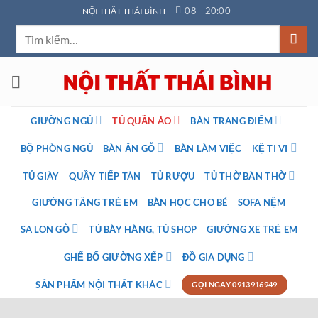
Bỏ
08 - 20:00
NỘI THẤT THÁI BÌNH
qua
Tìm
nội
kiếm:
dung
GIƯỜNG NGỦ
TỦ QUẦN ÁO
BÀN TRANG ĐIỂM
BỘ PHÒNG NGỦ
BÀN ĂN GỖ
BÀN LÀM VIỆC
KỆ TI VI
TỦ GIÀY
QUẦY TIẾP TÂN
TỦ RƯỢU
TỦ THỜ BÀN THỜ
GIƯỜNG TẦNG TRẺ EM
BÀN HỌC CHO BÉ
SOFA NỆM
SA LON GỖ
TỦ BÀY HÀNG, TỦ SHOP
GIƯỜNG XE TRẺ EM
GHẾ BỐ GIƯỜNG XẾP
ĐỒ GIA DỤNG
SẢN PHẨM NỘI THẤT KHÁC
GỌI NGAY 0913916949