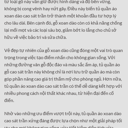
từ loại gỗ này vẫn giữ được hình dáng và độ bền vững,
không bị cong vênh hay nứt gãy. Điều này biến tủ quần áo
xoan dào cao sát trần trở thành một khoản đầu tư hợp lý
cho lâu dài. Bên cạnh đó, gỗ xoan dào còn có khả năng chống
lại mối mọt và các loại sâu bọ, giảm bớt lo lắng cho chủ sở
hữu về việc bảo trì và sửa chữa.
Vẻ đẹp tự nhiên của gỗ xoan dào cũng đóng một vai trò quan
trọng trong việc tạo điểm nhấn cho không gian sống. Với
những đường vân gỗ độc đáo và màu sắc ấm áp, tủ quần áo
gỗ cao sát trần này không chỉ là nơi lưu trữ quần áo mà còn
góp phần nâng cao giá trị thẩm mỹ cho phòng ngủ. Hơn nữa,
tủ quần áo xoan dào cao sát trần có thể dễ dàng kết hợp với
nhiều phong cách nội thất khác nhau, từ hiện đại đến cổ
điển.
Nhờ vào những ưu điểm vượt trội này, tủ quần áo xoan dào
cao sát trần xứng đáng được lựa chọn như một giải pháp tối
ưu cho mọi không gian sống, vừa tiết kiệm diện tích vừa