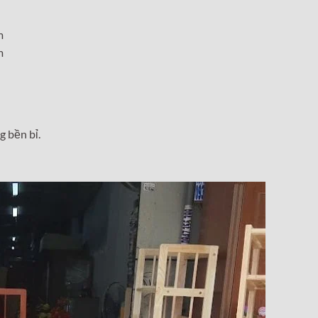
m
m
g bền bỉ.