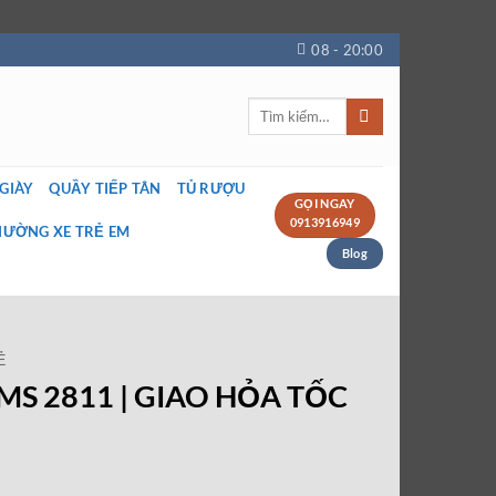
08 - 20:00
Tìm
kiếm:
 GIÀY
QUẦY TIẾP TÂN
TỦ RƯỢU
GỌI NGAY
0913916949
IƯỜNG XE TRẺ EM
Blog
Ẻ
g MS 2811 | GIAO HỎA TỐC