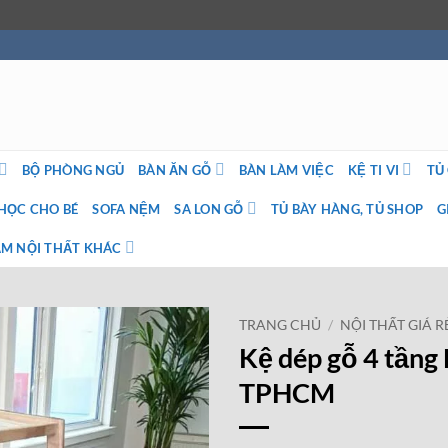
BỘ PHÒNG NGỦ
BÀN ĂN GỖ
BÀN LÀM VIỆC
KỆ TI VI
TỦ
HỌC CHO BÉ
SOFA NỆM
SA LON GỖ
TỦ BÀY HÀNG, TỦ SHOP
G
M NỘI THẤT KHÁC
TRANG CHỦ
/
NỘI THẤT GIÁ R
Kệ dép gỗ 4 tần
TPHCM