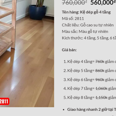
Giá
760,000
560,000
₫
₫
gốc
Tên hàng: Kệ dép gỗ 4 tầng
là:
Mã số: 2811
760,000₫
Chất liệu: Gỗ cao su tự nhiên
Màu sắc: Màu gỗ tự nhiên
Kích thước: 4 tầng, 5 tầng, 6 t
Giá bán:
Kệ dép 4 tầng=
760k
giảm 
Kệ dép 5 tầng=
860k
giảm 
Kệ dép 6 tầng=
960k
giảm 
Kệ dép 7 tầng=
1,060k
giảm
Kệ dép 8 tầng=
1,150k
giảm
Giao hàng nhanh 2 giờ tại