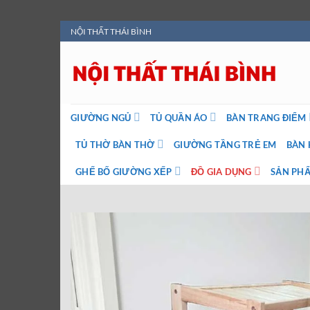
Bỏ
NỘI THẤT THÁI BÌNH
qua
nội
dung
GIƯỜNG NGỦ
TỦ QUẦN ÁO
BÀN TRANG ĐIỂM
TỦ THỜ BÀN THỜ
GIƯỜNG TẦNG TRẺ EM
BÀN 
GHẾ BỐ GIƯỜNG XẾP
ĐỒ GIA DỤNG
SẢN PHẨ