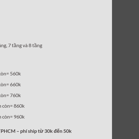
Giá
hiện
tại
.
là:
560,000₫.
ầng, 7 tầng và 8 tầng
còn= 560k
còn= 660k
còn= 760k
 còn= 860k
 còn= 960k
 TPHCM – phí ship từ 30k đến 50k