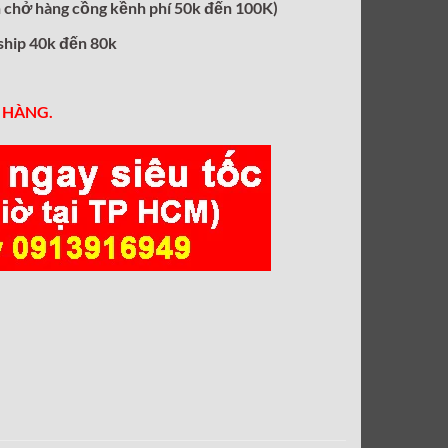
ẵn chở hàng cồng kềnh phí 50k đến 100K)
 ship 40k đến 80k
 HÀNG.