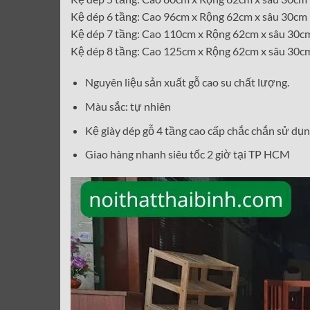
Kệ dép 6 tầng: Cao 96cm x Rộng 62cm x sâu 30cm
Kệ dép 7 tầng: Cao 110cm x Rộng 62cm x sâu 30c
Kệ dép 8 tầng: Cao 125cm x Rộng 62cm x sâu 30c
Nguyên liệu sản xuất gỗ cao su chất lượng.
Màu sắc: tự nhiên
Kệ giày dép gỗ 4 tầng cao cấp chắc chắn sử dụn
Giao hàng nhanh siêu tốc 2 giờ tại TP HCM