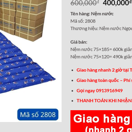
Giá
600,000
400,000
₫
₫
gốc
Tên hàng: Nệm nước
là:
Mã số: 2808
600,000₫
Thương hiệu: Nệm nước Ngọ
Giá bán:
Nệm nước 75×185= 600k giả
Nệm nước 75×120= 490k giả
Giao hàng nhanh 2 giờ tại
Giao hàng toàn quốc – Phí
Gọi ngay 0913916949
THANH TOÁN KHI NHẬN