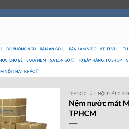
BỘ PHÒNG NGỦ
BÀN ĂN GỖ
BÀN LÀM VIỆC
KỆ TI VI
TỦ
HỌC CHO BÉ
SOFA NỆM
SA LON GỖ
TỦ BÀY HÀNG, TỦ SHOP
G
M NỘI THẤT KHÁC
TRANG CHỦ
/
NỘI THẤT GIÁ R
Nệm nước mát M
TPHCM