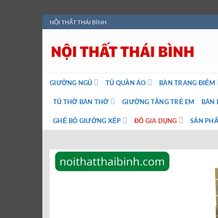
Bỏ
NỘI THẤT THÁI BÌNH
qua
nội
dung
GIƯỜNG NGỦ
TỦ QUẦN ÁO
BÀN TRANG ĐIỂM
TỦ THỜ BÀN THỜ
GIƯỜNG TẦNG TRẺ EM
BÀN 
GHẾ BỐ GIƯỜNG XẾP
ĐỒ GIA DỤNG
SẢN PHẨ