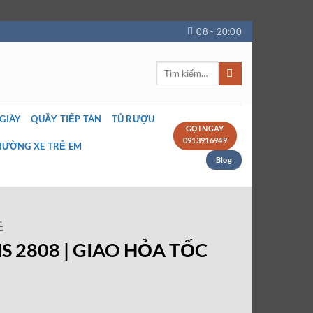
08 - 20:00
Tìm
kiếm:
 GIÀY
QUẦY TIẾP TÂN
TỦ RƯỢU
GỌI NGAY
0913916949
IƯỜNG XE TRẺ EM
Blog
Ẻ
S 2808 | GIAO HỎA TỐC