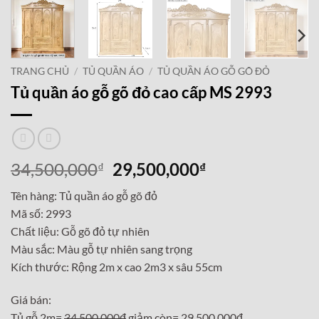
TRANG CHỦ
/
TỦ QUẦN ÁO
/
TỦ QUẦN ÁO GỖ GÕ ĐỎ
Tủ quần áo gỗ gõ đỏ cao cấp MS 2993
Giá
Giá
34,500,000
29,500,000
₫
₫
gốc
hiện
Tên hàng: Tủ quần áo gỗ gõ đỏ
là:
tại
Mã số: 2993
34,500,000₫.
là:
Chất liệu: Gỗ gõ đỏ tự nhiên
29,500,000₫.
Màu sắc: Màu gỗ tự nhiên sang trọng
Kích thước: Rộng 2m x cao 2m3 x sâu 55cm
Giá bán:
Tủ gỗ 2m=
34,500,000đ
giảm còn= 29,500,000đ