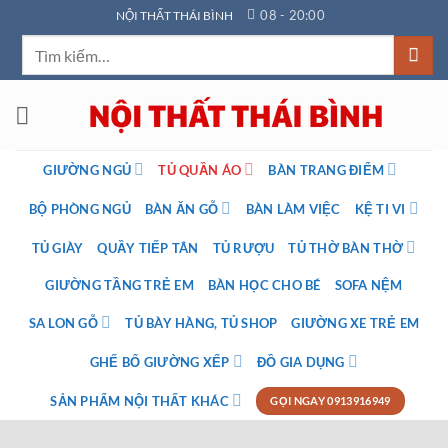
Bỏ
08 - 20:00
NỘI THẤT THÁI BÌNH
qua
Tìm
nội
kiếm:
dung
GIƯỜNG NGỦ
TỦ QUẦN ÁO
BÀN TRANG ĐIỂM
BỘ PHÒNG NGỦ
BÀN ĂN GỖ
BÀN LÀM VIỆC
KỆ TI VI
TỦ GIÀY
QUẦY TIẾP TÂN
TỦ RƯỢU
TỦ THỜ BÀN THỜ
GIƯỜNG TẦNG TRẺ EM
BÀN HỌC CHO BÉ
SOFA NỆM
SA LON GỖ
TỦ BÀY HÀNG, TỦ SHOP
GIƯỜNG XE TRẺ EM
GHẾ BỐ GIƯỜNG XẾP
ĐỒ GIA DỤNG
SẢN PHẨM NỘI THẤT KHÁC
GỌI NGAY 0913916949