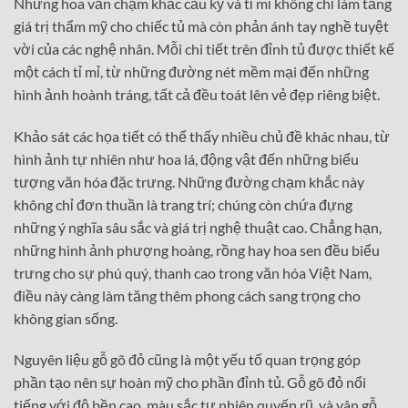
Những hoa văn chạm khắc cầu kỳ và tỉ mỉ không chỉ làm tăng
giá trị thẩm mỹ cho chiếc tủ mà còn phản ánh tay nghề tuyệt
vời của các nghệ nhân. Mỗi chi tiết trên đỉnh tủ được thiết kế
một cách tỉ mỉ, từ những đường nét mềm mại đến những
hình ảnh hoành tráng, tất cả đều toát lên vẻ đẹp riêng biệt.
Khảo sát các họa tiết có thể thấy nhiều chủ đề khác nhau, từ
hình ảnh tự nhiên như hoa lá, động vật đến những biểu
tượng văn hóa đặc trưng. Những đường chạm khắc này
không chỉ đơn thuần là trang trí; chúng còn chứa đựng
những ý nghĩa sâu sắc và giá trị nghệ thuật cao. Chẳng hạn,
những hình ảnh phượng hoàng, rồng hay hoa sen đều biểu
trưng cho sự phú quý, thanh cao trong văn hóa Việt Nam,
điều này càng làm tăng thêm phong cách sang trọng cho
không gian sống.
Nguyên liệu gỗ gõ đỏ cũng là một yếu tố quan trọng góp
phần tạo nên sự hoàn mỹ cho phần đỉnh tủ. Gỗ gõ đỏ nổi
tiếng với độ bền cao, màu sắc tự nhiên quyến rũ, và vân gỗ