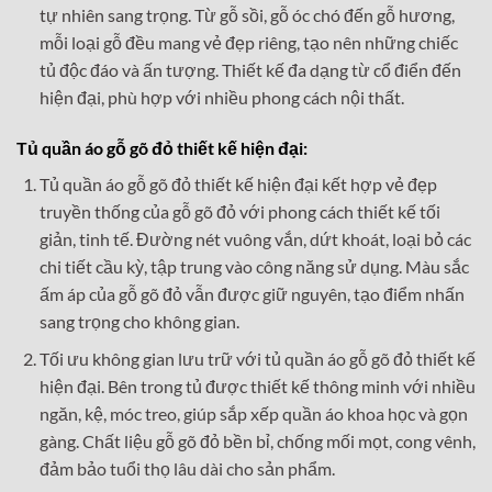
tự nhiên sang trọng. Từ gỗ sồi, gỗ óc chó đến gỗ hương,
mỗi loại gỗ đều mang vẻ đẹp riêng, tạo nên những chiếc
tủ độc đáo và ấn tượng. Thiết kế đa dạng từ cổ điển đến
hiện đại, phù hợp với nhiều phong cách nội thất.
Tủ quần áo gỗ gõ đỏ thiết kế hiện đại:
Tủ quần áo gỗ gõ đỏ thiết kế hiện đại kết hợp vẻ đẹp
truyền thống của gỗ gõ đỏ với phong cách thiết kế tối
giản, tinh tế. Đường nét vuông vắn, dứt khoát, loại bỏ các
chi tiết cầu kỳ, tập trung vào công năng sử dụng. Màu sắc
ấm áp của gỗ gõ đỏ vẫn được giữ nguyên, tạo điểm nhấn
sang trọng cho không gian.
Tối ưu không gian lưu trữ với tủ quần áo gỗ gõ đỏ thiết kế
hiện đại. Bên trong tủ được thiết kế thông minh với nhiều
ngăn, kệ, móc treo, giúp sắp xếp quần áo khoa học và gọn
gàng. Chất liệu gỗ gõ đỏ bền bỉ, chống mối mọt, cong vênh,
đảm bảo tuổi thọ lâu dài cho sản phẩm.