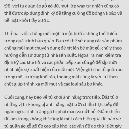
Đối với tủ quần áo gỗ gõ đỏ, một lớp wax tự nhiên cũng có
thể được áp dụng định kỳ để tăng cường độ bóng và bảo vệ
bề mặt khỏi trầy xước.
Thứ hai, việc chống mối mọt là một bước không thể thiếu
trong quá trình bảo quản. Bạn có thể sử dụng các sản phẩm
chống mối mọt chuyên dụng để xịt lên bề mặt gỗ, chú ý theo
hướng dẫn sử dụng từ nhà sản xuất. Ngoài ra, nên kiểm tra
định kỳ các khe hở và các phần tiếp xúc của gỗ để kịp thời
phát hiện sự xuất hiện của mối mọt. Việc giữ cho tủ quần áo
trong môi trường khô ráo, thoáng mát cũng là yếu tố then
chốt giúp tránh xa mối mọt và các loại sâu bọ khác.
Cuối cùng, hãy bảo vệ tủ khỏi ánh nắng trực tiếp. Đặt tủ ở
những vị trí không bị ánh nắng mặt trời chiếu trực tiếp để
ngăn ngừa tình trạng gỗ bị phai màu và nứt nẻ. Giảm thiểu
độ ẩm trong không khí cũng là một cách hiệu quả để bảo vệ
tủ quần áo gỗ gõ đỏ cao cấp khỏi các vấn đề do thời tiết gây