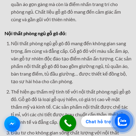
quần áo gọn gàng mà còn là điểm nhấn trang trí cho
phòng ngủ. Chất liệu gỗ gõ đỏ mang đến cảm giác ấm
cúng và gần gũi với thiên nhiên.
Nội thất phòng ngủ gỗ gõ đỏ:
Nội thất phòng ngủ gỗ gõ đỏ mang đến không gian sang
trọng, ấm cúng và đẳng cấp. Gỗ gõ đỏ với màu sắc ấm áp,
vân gỗ tự nhiên độc đáo tạo điểm nhấn ấn tượng. Các sản
phẩm nội thất gỗ gõ đỏ bao gồm giường ngủ, tủ quần áo,
bàn trang điểm, tủ đầu giường… được thiết kế đồng bộ,
tạo sự hài hòa cho căn phòng.
Thể hiện gu thẩm mỹ tinh tế với nội thất phòng ngủ gỗ gõ
đỏ. Gỗ gõ đỏ là loại gỗ quý hiếm, có giá trị cao về mặt
thẩm mỹ và kinh tế. Các sản phẩm nội thất được chế tác
tỉ mỉ, với các chi tiết được trau chuốt cẩn thận, thể hiện
Chat hỗ trợ
sự tinh tế và đẳng cấp.
Đầu tư cho không gian sống chất lượng với nội thất