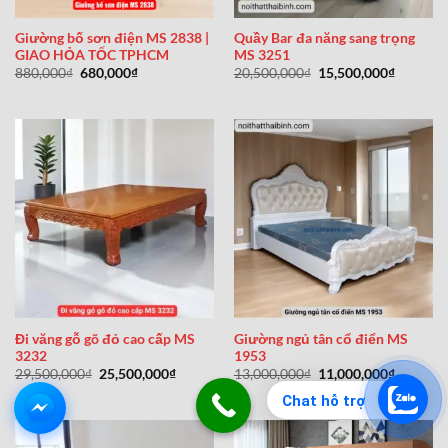
Giường bố sơn điện MS 2838 |
Quầy Bar đa năng sang trọng
GIAO HỎA TỐC TPHCM
MS 3251
Giá
Giá
Giá
Giá
880,000
₫
680,000
₫
20,500,000
₫
15,500,000
₫
gốc
hiện
gốc
hiện
là:
tại
là:
tại
880,000₫.
là:
20,500,000₫.
là:
680,000₫.
15,500,0
Đi văng gỗ gõ đỏ cao cấp MS
Giường ngủ tân cổ điển MS
3232
1953
Giá
Giá
Giá
Giá
29,500,000
₫
25,500,000
₫
13,000,000
₫
11,000,000
₫
gốc
hiện
gốc
hiện
là:
tại
là:
tại
Chat hỗ trợ
29,500,000₫.
là:
13,000,000₫.
là:
25,500,000₫.
11,000,0