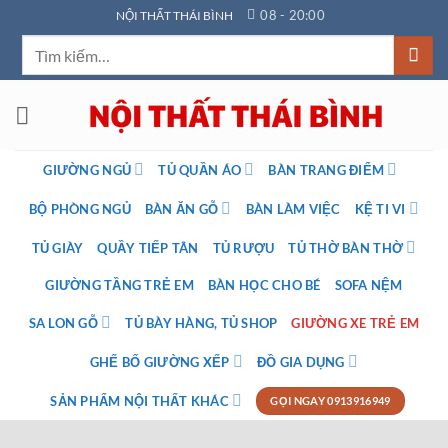
Bỏ
08 - 20:00
NỘI THẤT THÁI BÌNH
qua
Tìm
nội
kiếm:
dung
GIƯỜNG NGỦ
TỦ QUẦN ÁO
BÀN TRANG ĐIỂM
BỘ PHÒNG NGỦ
BÀN ĂN GỖ
BÀN LÀM VIỆC
KỆ TI VI
TỦ GIÀY
QUẦY TIẾP TÂN
TỦ RƯỢU
TỦ THỜ BÀN THỜ
GIƯỜNG TẦNG TRẺ EM
BÀN HỌC CHO BÉ
SOFA NỆM
SA LON GỖ
TỦ BÀY HÀNG, TỦ SHOP
GIƯỜNG XE TRẺ EM
GHẾ BỐ GIƯỜNG XẾP
ĐỒ GIA DỤNG
SẢN PHẨM NỘI THẤT KHÁC
GỌI NGAY 0913916949