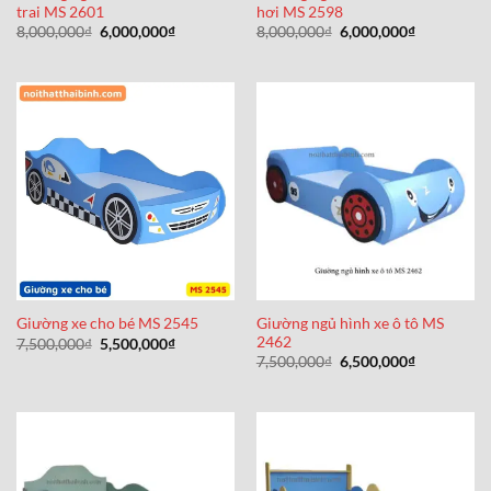
trai MS 2601
hơi MS 2598
Giá
Giá
Giá
Giá
8,000,000
₫
6,000,000
₫
8,000,000
₫
6,000,000
₫
gốc
hiện
gốc
hiện
là:
tại
là:
tại
8,000,000₫.
là:
8,000,000₫.
là:
6,000,000₫.
6,000,000₫
Giường ngủ hình xe ô tô MS
Giường xe cho bé MS 2545
2462
Giá
Giá
7,500,000
₫
5,500,000
₫
gốc
hiện
Giá
Giá
7,500,000
₫
6,500,000
₫
là:
tại
gốc
hiện
7,500,000₫.
là:
là:
tại
5,500,000₫.
7,500,000₫.
là:
6,500,000₫