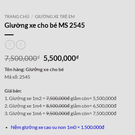
TRANG CHỦ
/
GIƯỜNG XE TRẺ EM
Giường xe cho bé MS 2545
Giá
Giá
7,500,000
5,500,000
₫
₫
gốc
hiện
Tên hàng: Giường xe cho bé
là:
tại
Mã số: 2545
7,500,000₫.
là:
5,500,000₫.
Giá bán:
1. Giường xe 1m2 =
7,500,000đ
giảm còn= 5,500,000đ
2. Giường xe 1m4 =
8,500,000đ
giảm còn= 6,500,000đ
3. Giường xe 1m6 =
9,500,000đ
giảm còn= 7,500,000đ
Nệm giường xe cao su non 1m0 = 1.500.000đ