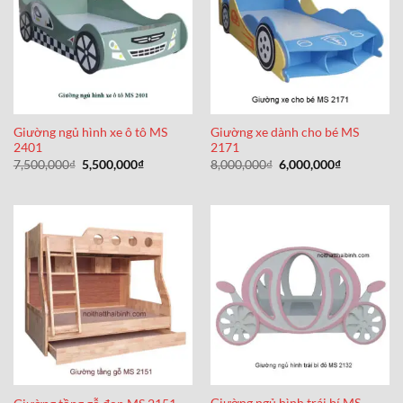
Giường ngủ hình xe ô tô MS
Giường xe dành cho bé MS
2401
2171
Giá
Giá
Giá
Giá
7,500,000
₫
5,500,000
₫
8,000,000
₫
6,000,000
₫
gốc
hiện
gốc
hiện
là:
tại
là:
tại
7,500,000₫.
là:
8,000,000₫.
là:
5,500,000₫.
6,000,000₫
Giường ngủ hình trái bí MS