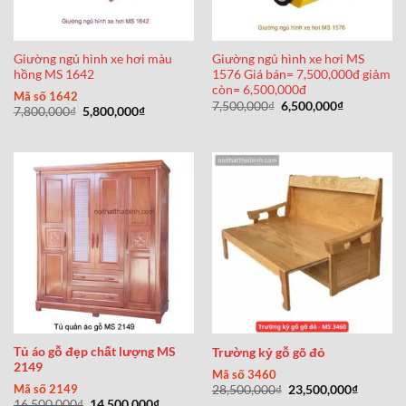
Giường ngủ hình xe hơi màu
Giường ngủ hình xe hơi MS
hồng MS 1642
1576 Giá bán= 7,500,000đ giảm
còn= 6,500,000đ
Mã số 1642
Giá
Giá
7,500,000
₫
6,500,000
₫
Giá
Giá
7,800,000
₫
5,800,000
₫
gốc
hiện
gốc
hiện
là:
tại
là:
tại
7,500,000₫.
là:
7,800,000₫.
là:
6,500,000₫
5,800,000₫.
Tủ áo gỗ đẹp chất lượng MS
Trường kỷ gỗ gõ đỏ
2149
Mã số 3460
Giá
Giá
Mã số 2149
28,500,000
₫
23,500,000
₫
gốc
hiện
Giá
Giá
16,500,000
₫
14,500,000
₫