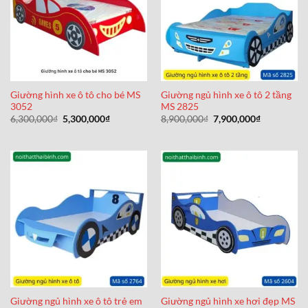
Giường hình xe ô tô cho bé MS
Giường ngủ hình xe ô tô 2 tầng
3052
MS 2825
Giá
Giá
Giá
Giá
6,300,000
₫
5,300,000
₫
8,900,000
₫
7,900,000
₫
gốc
hiện
gốc
hiện
là:
tại
là:
tại
6,300,000₫.
là:
8,900,000₫.
là:
5,300,000₫.
7,900,000₫
Giường ngủ hình xe ô tô trẻ em
Giường ngủ hình xe hơi đẹp MS