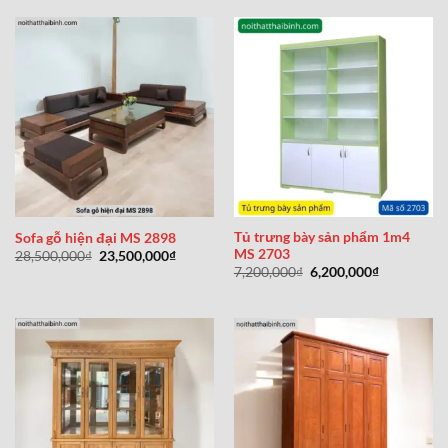
34,500,000₫.
là:
23,500,000₫.
là:
29,500,000₫.
18,500,0
Tủ trưng bày sản phẩm 1m4
Sofa gỗ hiện đại MS 2898
MS 2703
Giá
Giá
28,500,000
₫
23,500,000
₫
gốc
hiện
Giá
Giá
7,200,000
₫
6,200,000
₫
là:
tại
gốc
hiện
28,500,000₫.
là:
là:
tại
23,500,000₫.
7,200,000₫.
là:
6,200,000₫