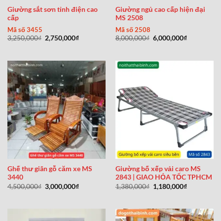
Giường sắt sơn tỉnh điện cao
Giường ngủ cao cấp hiện đại
cấp
MS 2508
Mã số 3455
Mã số 2508
Giá
Giá
Giá
Giá
3,250,000
₫
2,750,000
₫
8,000,000
₫
6,000,000
₫
gốc
hiện
gốc
hiện
là:
tại
là:
tại
3,250,000₫.
là:
8,000,000₫.
là:
2,750,000₫.
6,000,000₫
Ghế thư giãn gỗ căm xe MS
Giường bố xếp vải caro MS
3440
2843 | GIAO HỎA TỐC TPHCM
Giá
Giá
Giá
Giá
4,500,000
₫
3,000,000
₫
1,380,000
₫
1,180,000
₫
gốc
hiện
gốc
hiện
là:
tại
là:
tại
4,500,000₫.
là:
1,380,000₫.
là:
3,000,000₫.
1,180,000₫