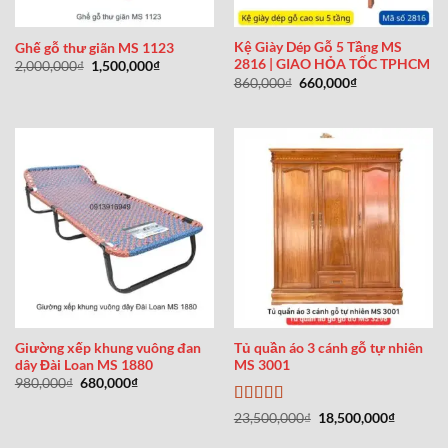
Kệ Giày Dép Gỗ 5 Tầng MS
Ghế gỗ thư giãn MS 1123
2816 | GIAO HỎA TỐC TPHCM
Giá
Giá
2,000,000
₫
1,500,000
₫
gốc
hiện
Giá
Giá
860,000
₫
660,000
₫
là:
tại
gốc
hiện
2,000,000₫.
là:
là:
tại
1,500,000₫.
860,000₫.
là:
660,000₫.
Giường xếp khung vuông đan
Tủ quần áo 3 cánh gỗ tự nhiên
dây Đài Loan MS 1880
MS 3001
Giá
Giá
980,000
₫
680,000
₫
gốc
hiện
là:
tại
Được xếp
Giá
Giá
23,500,000
₫
18,500,000
₫
980,000₫.
là:
gốc
hiện
hạng
5
5 sao
680,000₫.
là:
tại