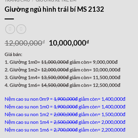
TRANG CHỦ
/
GIƯỜNG XE TRẺ EM
Giường ngủ hình trái bí MS 2132
Giá
Giá
12,000,000
10,000,000
₫
₫
gốc
hiện
Giá bán:
là:
tại
1. Giường 1m0=
11,000,000đ
giảm còn= 9,000,000đ
12,000,000₫.
là:
2. Giường 1m2=
12,000,000đ
giảm còn= 10,000,000đ
10,000,000₫.
3. Giường 1m4=
13,500,000đ
giảm còn= 11,500,000đ
4. Giường 1m6=
14,500,000đ
giảm còn= 12,500,000đ
Nệm cao su non 0m9 =
1,900,000đ
giảm còn= 1,400,000đ
Nệm cao su non 1m0 =
1,900,000đ
giảm còn= 1,400,000đ
Nệm cao su non 1m2 =
2,000,000đ
giảm còn= 1,500,000đ
Nệm cao su non 1m4 =
2,500,000đ
giảm còn= 2,000,000đ
Nệm cao su non 1m6 =
2,700,000đ
giảm còn= 2,200,000đ