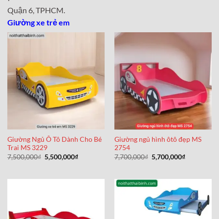
Quận 6, TPHCM.
Giường xe trẻ em
Giường Ngủ Ô Tô Dành Cho Bé
Giường ngủ hình ôtô đẹp MS
Trai MS 3229
2754
Giá
Giá
Giá
Giá
7,500,000
₫
5,500,000
₫
7,700,000
₫
5,700,000
₫
gốc
hiện
gốc
hiện
là:
tại
là:
tại
7,500,000₫.
là:
7,700,000₫.
là:
5,500,000₫.
5,700,000₫