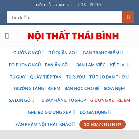
Bỏ
08 - 20:00
NỘI THẤT THÁI BÌNH
qua
Tìm
nội
kiếm:
dung
GIƯỜNG NGỦ
TỦ QUẦN ÁO
BÀN TRANG ĐIỂM
BỘ PHÒNG NGỦ
BÀN ĂN GỖ
BÀN LÀM VIỆC
KỆ TI VI
TỦ GIÀY
QUẦY TIẾP TÂN
TỦ RƯỢU
TỦ THỜ BÀN THỜ
GIƯỜNG TẦNG TRẺ EM
BÀN HỌC CHO BÉ
SOFA NỆM
SA LON GỖ
TỦ BÀY HÀNG, TỦ SHOP
GIƯỜNG XE TRẺ EM
GHẾ BỐ GIƯỜNG XẾP
ĐỒ GIA DỤNG
SẢN PHẨM NỘI THẤT KHÁC
GỌI NGAY 0913916949