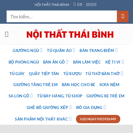
Bỏ
08 - 20:00
NỘI THẤT THÁI BÌNH
qua
Tìm
nội
kiếm:
dung
GIƯỜNG NGỦ
TỦ QUẦN ÁO
BÀN TRANG ĐIỂM
BỘ PHÒNG NGỦ
BÀN ĂN GỖ
BÀN LÀM VIỆC
KỆ TI VI
TỦ GIÀY
QUẦY TIẾP TÂN
TỦ RƯỢU
TỦ THỜ BÀN THỜ
GIƯỜNG TẦNG TRẺ EM
BÀN HỌC CHO BÉ
SOFA NỆM
SA LON GỖ
TỦ BÀY HÀNG, TỦ SHOP
GIƯỜNG XE TRẺ EM
GHẾ BỐ GIƯỜNG XẾP
ĐỒ GIA DỤNG
SẢN PHẨM NỘI THẤT KHÁC
GỌI NGAY 0913916949