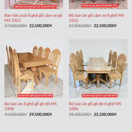
Bàn hột xoài 8 ghế gỗ căm xe gõ
Bộ bàn ăn gỗ căm xe 8 ghế MS
MS 3323
3322
Giá
Giá
Giá
Giá
27,500,000
₫
22,500,000
₫
27,500,000
₫
22,500,000
₫
gốc
hiện
gốc
hiện
là:
tại
là:
tại
27,500,000₫.
là:
27,500,000₫.
là:
22,500,000₫.
22,500,0
Bộ bàn ăn 8 ghế gỗ gõ đỏ MS
Bộ bàn ăn gỗ gõ đỏ 6 ghế MS
3308
3306
Giá
Giá
Giá
Giá
34,500,000
₫
29,500,000
₫
29,500,000
₫
25,500,000
₫
gốc
hiện
gốc
hiện
là:
tại
là:
tại
34,500,000₫.
là:
29,500,000₫.
là:
29,500,000₫.
25,500,0