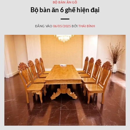
BỘ BÀN ĂN GỖ
Bộ bàn ăn 6 ghế hiện đại
ĐĂNG VÀO
06/05/2025
BỞI
THÁI BÌNH