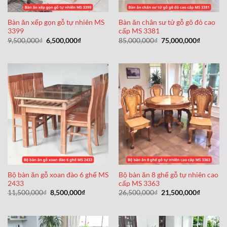
Bàn ăn xếp gọn gỗ tự nhiên MS
Bàn ăn chân sư tử gỗ gõ đỏ cao
3399
cấp MS 3381
Giá
Giá
Giá
Giá
9,500,000
₫
6,500,000
₫
85,000,000
₫
75,000,000
₫
gốc
hiện
gốc
hiện
là:
tại
là:
tại
9,500,000₫.
là:
85,000,000₫.
là:
6,500,000₫.
75,000,0
Bộ bàn ăn gỗ xoan đào 6 ghế MS
Bộ bàn ăn 8 ghế gỗ tự nhiên cao
2433
cấp MS 3363
Giá
Giá
Giá
Giá
11,500,000
₫
8,500,000
₫
26,500,000
₫
21,500,000
₫
gốc
hiện
gốc
hiện
là:
tại
là:
tại
11,500,000₫.
là:
26,500,000₫.
là:
8,500,000₫.
21,500,0