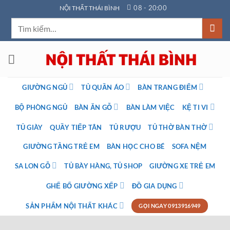
Bỏ
08 - 20:00
NỘI THẤT THÁI BÌNH
qua
Tìm
nội
kiếm:
dung
GIƯỜNG NGỦ
TỦ QUẦN ÁO
BÀN TRANG ĐIỂM
BỘ PHÒNG NGỦ
BÀN ĂN GỖ
BÀN LÀM VIỆC
KỆ TI VI
TỦ GIÀY
QUẦY TIẾP TÂN
TỦ RƯỢU
TỦ THỜ BÀN THỜ
GIƯỜNG TẦNG TRẺ EM
BÀN HỌC CHO BÉ
SOFA NỆM
SA LON GỖ
TỦ BÀY HÀNG, TỦ SHOP
GIƯỜNG XE TRẺ EM
GHẾ BỐ GIƯỜNG XẾP
ĐỒ GIA DỤNG
SẢN PHẨM NỘI THẤT KHÁC
GỌI NGAY 0913916949