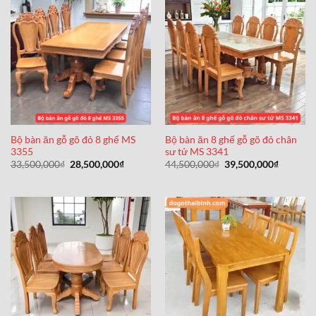
Bộ bàn ăn gỗ gõ đỏ 8 ghế MS
Bộ bàn ăn 8 ghế gỗ gõ đỏ chân
3355
sư tử MS 3341
Giá
Giá
Giá
Giá
33,500,000
₫
28,500,000
₫
44,500,000
₫
39,500,000
₫
gốc
hiện
gốc
hiện
là:
tại
là:
tại
33,500,000₫.
là:
44,500,000₫.
là:
28,500,000₫.
39,500,0