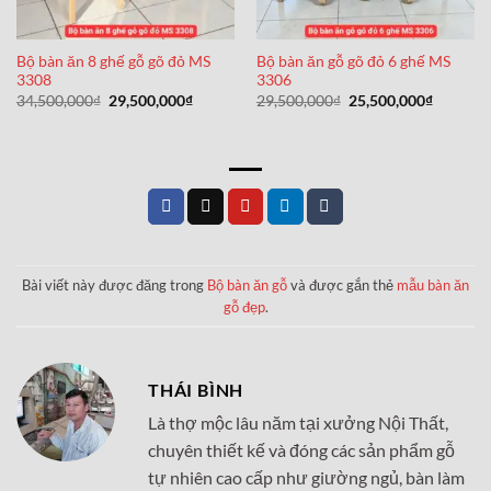
Bộ bàn ăn 8 ghế gỗ gõ đỏ MS
Bộ bàn ăn gỗ gõ đỏ 6 ghế MS
3308
3306
Giá
Giá
Giá
Giá
34,500,000
₫
29,500,000
₫
29,500,000
₫
25,500,000
₫
gốc
hiện
gốc
hiện
là:
tại
là:
tại
34,500,000₫.
là:
29,500,000₫.
là:
29,500,000₫.
25,500,0
Bài viết này được đăng trong
Bộ bàn ăn gỗ
và được gắn thẻ
mẫu bàn ăn
gỗ đẹp
.
THÁI BÌNH
Là thợ mộc lâu năm tại xưởng Nội Thất,
chuyên thiết kế và đóng các sản phẩm gỗ
tự nhiên cao cấp như giường ngủ, bàn làm