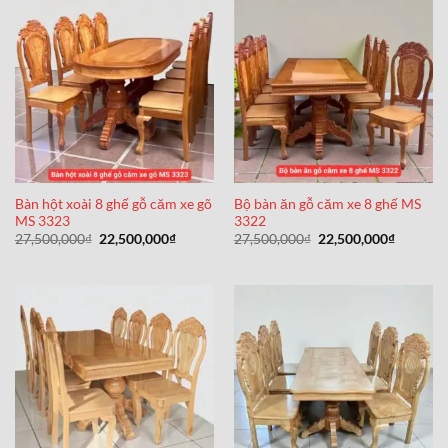
Bàn hột xoài 8 ghế gỗ căm xe gõ
Bộ bàn ăn gỗ căm xe 8 ghế MS
MS 3323
3322
Giá
Giá
Giá
Giá
27,500,000
₫
22,500,000
₫
27,500,000
₫
22,500,000
₫
gốc
hiện
gốc
hiện
là:
tại
là:
tại
27,500,000₫.
là:
27,500,000₫.
là:
22,500,000₫.
22,500,0