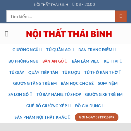
Bỏ
08 - 20:00
NỘI THẤT THÁI BÌNH
qua
Tìm
nội
kiếm:
dung
GIƯỜNG NGỦ
TỦ QUẦN ÁO
BÀN TRANG ĐIỂM
BỘ PHÒNG NGỦ
BÀN ĂN GỖ
BÀN LÀM VIỆC
KỆ TI VI
TỦ GIÀY
QUẦY TIẾP TÂN
TỦ RƯỢU
TỦ THỜ BÀN THỜ
GIƯỜNG TẦNG TRẺ EM
BÀN HỌC CHO BÉ
SOFA NỆM
SA LON GỖ
TỦ BÀY HÀNG, TỦ SHOP
GIƯỜNG XE TRẺ EM
GHẾ BỐ GIƯỜNG XẾP
ĐỒ GIA DỤNG
SẢN PHẨM NỘI THẤT KHÁC
GỌI NGAY 0913916949