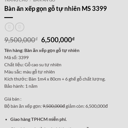
TRANG CHỦ
/
BÀN ĂN GỖ
Bàn ăn xếp gọn gỗ tự nhiên MS 3399
Giá
Giá
9,500,000
6,500,000
₫
₫
gốc
hiện
Tên hàng: Bàn ăn xếp gọn gỗ tự nhiên
là:
tại
Mã số: 3399
9,500,000₫.
là:
Chất liệu: Gỗ cao su tự nhiên
6,500,000₫.
Màu sắc: màu gỗ tự nhiên
Kích thước: Bàn 1m4 x 80cm + 6 ghế gỗ chất lượng.
Bảo hành: 1 năm
Giá bán :
Bộ bàn ăn xếp gọn:
9,500,000đ
giảm còn: 6,500,000đ
Giao hàng TPHCM miễn phí.