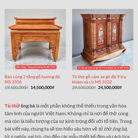
là:
tại
là:
tại
26,500,000₫.
là:
44,500,000₫.
là:
21,500,000₫.
39,500,0
Bàn cúng 2 tầng gỗ hương đá
Tủ thờ gỗ căm xe gõ đỏ 9 trụ
MS 3336
khảm xà cừ MS 3332
Giá
Giá
Giá
Giá
19,500,000
₫
14,500,000
₫
29,500,000
₫
24,500,000
₫
gốc
hiện
gốc
hiện
là:
tại
là:
tại
19,500,000₫.
là:
29,500,000₫.
là:
14,500,000₫.
24,500,0
Tủ thờ
ông bà
là một phần không thể thiếu trong văn hóa
tâm linh của người Việt Nam. Không chỉ là nơi để thờ cúng
mà còn là biểu tượng của sự kính trọng đối với tổ tiên. Trong
bài viết này, chúng ta sẽ tìm hiểu sâu hơn về
tủ thờ ông bà
,
từ ý nghĩa, vai trò, cho đến các mẫu thiết kế đẹp và cách lựa