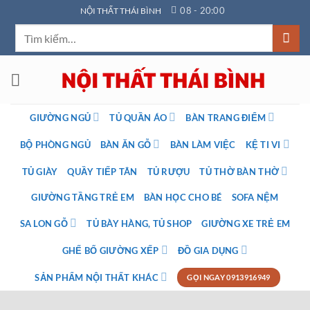
Bỏ
08 - 20:00
NỘI THẤT THÁI BÌNH
qua
Tìm
nội
kiếm:
dung
GIƯỜNG NGỦ
TỦ QUẦN ÁO
BÀN TRANG ĐIỂM
BỘ PHÒNG NGỦ
BÀN ĂN GỖ
BÀN LÀM VIỆC
KỆ TI VI
TỦ GIÀY
QUẦY TIẾP TÂN
TỦ RƯỢU
TỦ THỜ BÀN THỜ
GIƯỜNG TẦNG TRẺ EM
BÀN HỌC CHO BÉ
SOFA NỆM
SA LON GỖ
TỦ BÀY HÀNG, TỦ SHOP
GIƯỜNG XE TRẺ EM
GHẾ BỐ GIƯỜNG XẾP
ĐỒ GIA DỤNG
SẢN PHẨM NỘI THẤT KHÁC
GỌI NGAY 0913916949