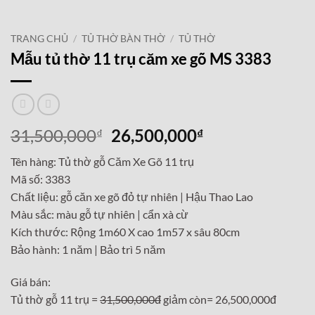
TRANG CHỦ
/
TỦ THỜ BÀN THỜ
/
TỦ THỜ
Mẫu tủ thờ 11 trụ căm xe gõ MS 3383
Giá
Giá
31,500,000
26,500,000
₫
₫
gốc
hiện
Tên hàng: Tủ thờ gỗ Căm Xe Gõ 11 trụ
là:
tại
Mã số: 3383
31,500,000₫.
là:
Chất liệu: gỗ căn xe gõ đỏ tự nhiên | Hậu Thao Lao
26,500,000₫.
Màu sắc: màu gỗ tự nhiên | cẩn xà cừ
Kích thước: Rộng 1m60 X cao 1m57 x sâu 80cm
Bảo hành: 1 năm | Bảo trì 5 năm
Giá bán:
Tủ thờ gỗ 11 trụ =
31,500,000đ
giảm còn= 26,500,000đ