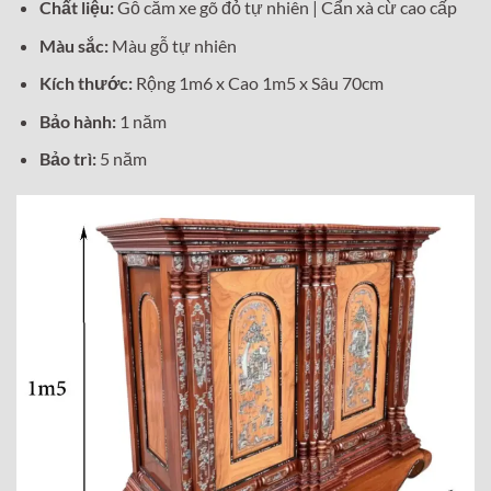
Chất liệu:
Gỗ căm xe gõ đỏ tự nhiên | Cẩn xà cừ cao cấp
Màu sắc:
Màu gỗ tự nhiên
Kích thước:
Rộng 1m6 x Cao 1m5 x Sâu 70cm
Bảo hành:
1 năm
Bảo trì:
5 năm