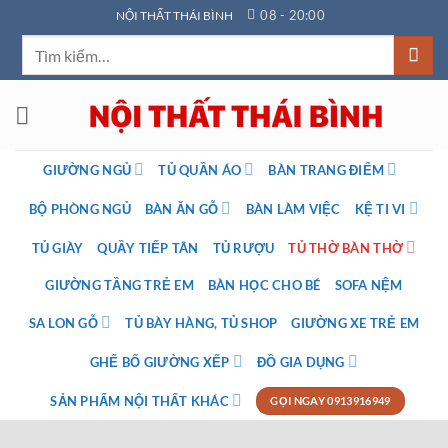
Bỏ
08 - 20:00
NỘI THẤT THÁI BÌNH
qua
Tìm
nội
kiếm:
dung
GIƯỜNG NGỦ
TỦ QUẦN ÁO
BÀN TRANG ĐIỂM
BỘ PHÒNG NGỦ
BÀN ĂN GỖ
BÀN LÀM VIỆC
KỆ TI VI
TỦ GIÀY
QUẦY TIẾP TÂN
TỦ RƯỢU
TỦ THỜ BÀN THỜ
GIƯỜNG TẦNG TRẺ EM
BÀN HỌC CHO BÉ
SOFA NỆM
SA LON GỖ
TỦ BÀY HÀNG, TỦ SHOP
GIƯỜNG XE TRẺ EM
GHẾ BỐ GIƯỜNG XẾP
ĐỒ GIA DỤNG
SẢN PHẨM NỘI THẤT KHÁC
GỌI NGAY 0913916949