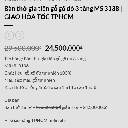
TRANG CHỦ
/
TỦ THỜ BÀN THỜ
/
BÀN THỜ
Bàn thờ gia tiên gỗ gõ đỏ 3 tầng MS 3138 |
GIAO HỎA TỐC TPHCM
Giá
Giá
29,500,000
24,500,000
₫
₫
gốc
hiện
Tên hàng: Bàn thờ gia tiên gỗ gõ đỏ 3 tầng
là:
tại
Mã số: 3138
29,500,000₫.
là:
Chất liệu: gỗ gõ đỏ tự nhiên 100%
24,500,000₫.
Màu sắc: màu gỗ tự nhiên
Kích thước: rộng 1m54 x sâu 1m14 x cao 1m58
Giá bán :
Bàn thờ 1m54=
29,500,000đ
giảm còn= 24,500,000đ
Giao hàng TPHCM miễn phí