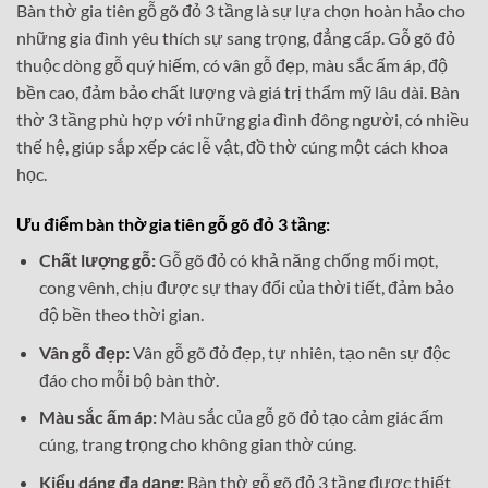
Bàn thờ gia tiên gỗ gõ đỏ 3 tầng là sự lựa chọn hoàn hảo cho
những gia đình yêu thích sự sang trọng, đẳng cấp. Gỗ gõ đỏ
thuộc dòng gỗ quý hiếm, có vân gỗ đẹp, màu sắc ấm áp, độ
bền cao, đảm bảo chất lượng và giá trị thẩm mỹ lâu dài. Bàn
thờ 3 tầng phù hợp với những gia đình đông người, có nhiều
thế hệ, giúp sắp xếp các lễ vật, đồ thờ cúng một cách khoa
học.
Ưu điểm bàn thờ gia tiên gỗ gõ đỏ 3 tầng:
Chất lượng gỗ:
Gỗ gõ đỏ có khả năng chống mối mọt,
cong vênh, chịu được sự thay đổi của thời tiết, đảm bảo
độ bền theo thời gian.
Vân gỗ đẹp:
Vân gỗ gõ đỏ đẹp, tự nhiên, tạo nên sự độc
đáo cho mỗi bộ bàn thờ.
Màu sắc ấm áp:
Màu sắc của gỗ gõ đỏ tạo cảm giác ấm
cúng, trang trọng cho không gian thờ cúng.
Kiểu dáng đa dạng:
Bàn thờ gỗ gõ đỏ 3 tầng được thiết