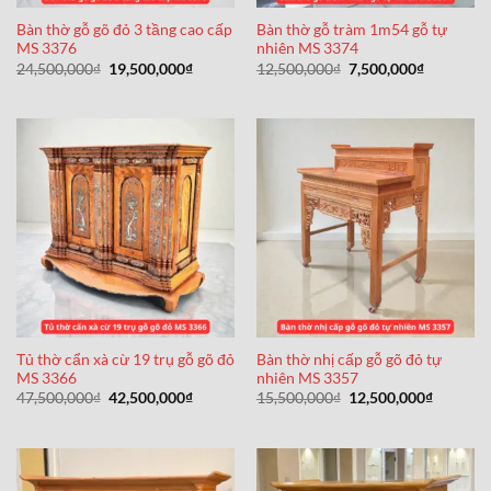
Bàn thờ gỗ gõ đỏ 3 tầng cao cấp
Bàn thờ gỗ tràm 1m54 gỗ tự
MS 3376
nhiên MS 3374
Giá
Giá
Giá
Giá
24,500,000
₫
19,500,000
₫
12,500,000
₫
7,500,000
₫
gốc
hiện
gốc
hiện
là:
tại
là:
tại
24,500,000₫.
là:
12,500,000₫.
là:
19,500,000₫.
7,500,000
Tủ thờ cẩn xà cừ 19 trụ gỗ gõ đỏ
Bàn thờ nhị cấp gỗ gõ đỏ tự
MS 3366
nhiên MS 3357
Giá
Giá
Giá
Giá
47,500,000
₫
42,500,000
₫
15,500,000
₫
12,500,000
₫
gốc
hiện
gốc
hiện
là:
tại
là:
tại
47,500,000₫.
là:
15,500,000₫.
là:
42,500,000₫.
12,500,0