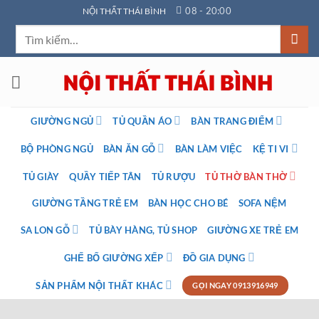
Bỏ
08 - 20:00
NỘI THẤT THÁI BÌNH
qua
Tìm
nội
kiếm:
dung
GIƯỜNG NGỦ
TỦ QUẦN ÁO
BÀN TRANG ĐIỂM
BỘ PHÒNG NGỦ
BÀN ĂN GỖ
BÀN LÀM VIỆC
KỆ TI VI
TỦ GIÀY
QUẦY TIẾP TÂN
TỦ RƯỢU
TỦ THỜ BÀN THỜ
GIƯỜNG TẦNG TRẺ EM
BÀN HỌC CHO BÉ
SOFA NỆM
SA LON GỖ
TỦ BÀY HÀNG, TỦ SHOP
GIƯỜNG XE TRẺ EM
GHẾ BỐ GIƯỜNG XẾP
ĐỒ GIA DỤNG
SẢN PHẨM NỘI THẤT KHÁC
GỌI NGAY 0913916949