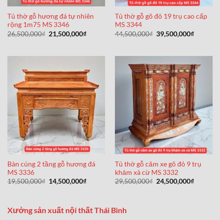
Tủ thờ gỗ hương đá tự nhiên
Tủ thờ gỗ gõ đỏ 19 trụ cao cấp
rộng 1m75 MS 3346
MS 3344
Giá
Giá
Giá
Giá
26,500,000
₫
21,500,000
₫
44,500,000
₫
39,500,000
₫
gốc
hiện
gốc
hiện
là:
tại
là:
tại
26,500,000₫.
là:
44,500,000₫.
là:
21,500,000₫.
39,500,0
Bàn cúng 2 tầng gỗ hương đá
Tủ thờ gỗ căm xe gõ đỏ 9 trụ
MS 3336
khảm xà cừ MS 3332
Giá
Giá
Giá
Giá
19,500,000
₫
14,500,000
₫
29,500,000
₫
24,500,000
₫
gốc
hiện
gốc
hiện
là:
tại
là:
tại
19,500,000₫.
là:
29,500,000₫.
là:
14,500,000₫.
24,500,0
Xưởng sản xuất nội thất Thái Bình