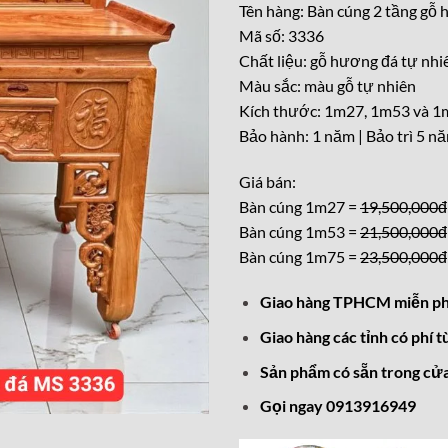
Tên hàng: Bàn cúng 2 tầng gỗ
là:
Mã số: 3336
19,50
Chất liệu: gỗ hương đá tự nhi
Màu sắc: màu gỗ tự nhiên
Kích thước: 1m27, 1m53 và 
Bảo hành: 1 năm | Bảo trì 5 n
Giá bán:
Bàn cúng 1m27 =
19,500,000đ
Bàn cúng 1m53 =
21,500,000đ
Bàn cúng 1m75 =
23,500,000đ
Giao hàng TPHCM miễn ph
Giao hàng các tỉnh có phí t
Sản phẩm có sẵn trong cửa
Gọi ngay 0913916949