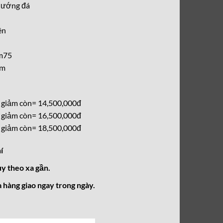
 hướng đá
tại
0,000₫.
là:
ên
14,500,000₫.
1m75
ăm
giảm còn= 14,500,000đ
giảm còn= 16,500,000đ
giảm còn= 18,500,000đ
í
ùy theo xa gần.
 hàng giao ngay trong ngày.