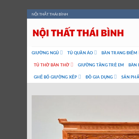
Bỏ
NỘI THẤT THÁI BÌNH
qua
nội
dung
GIƯỜNG NGỦ
TỦ QUẦN ÁO
BÀN TRANG ĐIỂM
TỦ THỜ BÀN THỜ
GIƯỜNG TẦNG TRẺ EM
BÀN 
GHẾ BỐ GIƯỜNG XẾP
ĐỒ GIA DỤNG
SẢN PHẨ