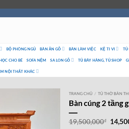
BỘ PHÒNG NGỦ
BÀN ĂN GỖ
BÀN LÀM VIỆC
KỆ TI VI
TỦ
HỌC CHO BÉ
SOFA NỆM
SA LON GỖ
TỦ BÀY HÀNG, TỦ SHOP
G
M NỘI THẤT KHÁC
TRANG CHỦ
/
TỦ THỜ BÀN T
Bàn cúng 2 tầng
Giá
19,500,000
14,50
₫
gốc