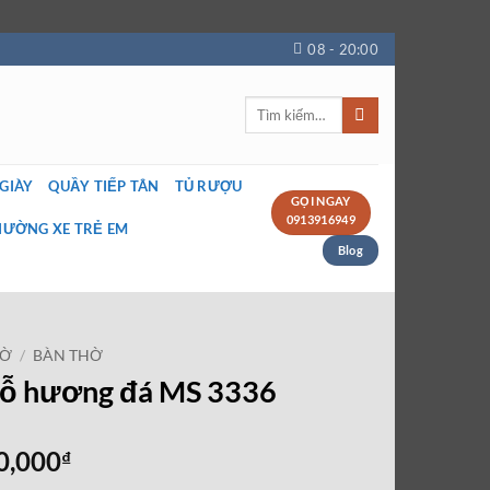
08 - 20:00
Tìm
kiếm:
 GIÀY
QUẦY TIẾP TÂN
TỦ RƯỢU
GỌI NGAY
0913916949
IƯỜNG XE TRẺ EM
Blog
HỜ
/
BÀN THỜ
 gỗ hương đá MS 3336
Giá
0,000
₫
hiện