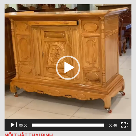
Trình
chơi
Video
00:00
00:46
NỘI THẤT THÁI BÌNH