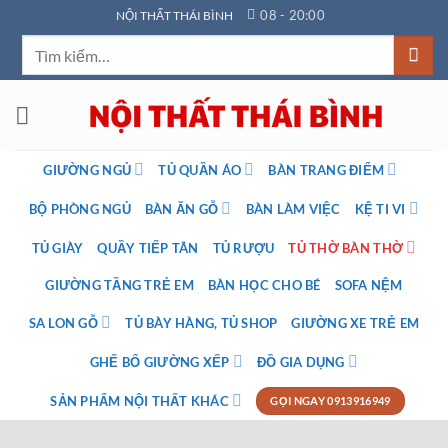
Bỏ
08 - 20:00
NỘI THẤT THÁI BÌNH
qua
Tìm
nội
kiếm:
dung
GIƯỜNG NGỦ
TỦ QUẦN ÁO
BÀN TRANG ĐIỂM
BỘ PHÒNG NGỦ
BÀN ĂN GỖ
BÀN LÀM VIỆC
KỆ TI VI
TỦ GIÀY
QUẦY TIẾP TÂN
TỦ RƯỢU
TỦ THỜ BÀN THỜ
GIƯỜNG TẦNG TRẺ EM
BÀN HỌC CHO BÉ
SOFA NỆM
SA LON GỖ
TỦ BÀY HÀNG, TỦ SHOP
GIƯỜNG XE TRẺ EM
GHẾ BỐ GIƯỜNG XẾP
ĐỒ GIA DỤNG
SẢN PHẨM NỘI THẤT KHÁC
GỌI NGAY 0913916949