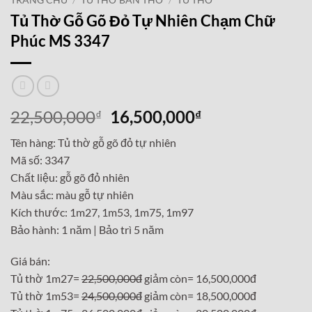
TRANG CHỦ
/
TỦ THỜ BÀN THỜ
/
TỦ THỜ
Tủ Thờ Gỗ Gõ Đỏ Tự Nhiên Chạm Chữ
Phúc MS 3347
Giá
Giá
22,500,000
16,500,000
₫
₫
gốc
hiện
Tên hàng: Tủ thờ gỗ gõ đỏ tự nhiên
là:
tại
Mã số: 3347
22,500,000₫.
là:
Chất liệu: gỗ gõ đỏ nhiên
16,500,000₫.
Màu sắc: màu gỗ tự nhiên
Kích thước: 1m27, 1m53, 1m75, 1m97
Bảo hành: 1 năm | Bảo trì 5 năm
Giá bán:
Tủ thờ 1m27=
22,500,000đ
giảm còn= 16,500,000đ
Tủ thờ 1m53=
24,500,000đ
giảm còn= 18,500,000đ