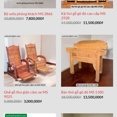
Kệ tivi gỗ gõ đỏ cao cấp MS
Bộ sofa phòng khách MS 2866
2928
Giá
Giá
10,800,000
₫
7,800,000
₫
gốc
hiện
Giá
Giá
14,500,000
₫
11,500,000
₫
là:
tại
gốc
hiện
10,800,000₫.
là:
là:
tại
7,800,000₫.
14,500,000₫.
là:
11,500,0
Ghế gỗ thư giãn căm xe MS
Bàn thờ gỗ gõ đỏ MS 1180
9025
Giá
Giá
18,500,000
₫
13,500,000
₫
gốc
hiện
Giá
Giá
5,000,000
₫
3,000,000
₫
là:
tại
gốc
hiện
18,500,000₫.
là:
là:
tại
13,500,0
5,000,000₫.
là:
3,000,000₫.