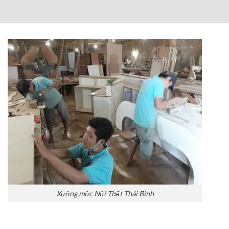
5,000,000₫
3,800,000₫.
là:
2,800,000₫.
Xưởng mộc Nội Thất Thái Bình