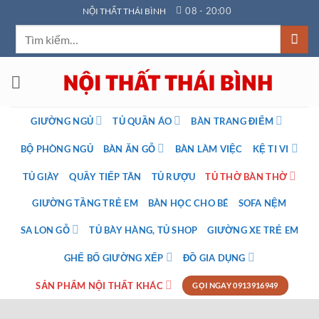
Bỏ
08 - 20:00
NỘI THẤT THÁI BÌNH
qua
Tìm
nội
kiếm:
dung
GIƯỜNG NGỦ
TỦ QUẦN ÁO
BÀN TRANG ĐIỂM
BỘ PHÒNG NGỦ
BÀN ĂN GỖ
BÀN LÀM VIỆC
KỆ TI VI
TỦ GIÀY
QUẦY TIẾP TÂN
TỦ RƯỢU
TỦ THỜ BÀN THỜ
GIƯỜNG TẦNG TRẺ EM
BÀN HỌC CHO BÉ
SOFA NỆM
SA LON GỖ
TỦ BÀY HÀNG, TỦ SHOP
GIƯỜNG XE TRẺ EM
GHẾ BỐ GIƯỜNG XẾP
ĐỒ GIA DỤNG
SẢN PHẨM NỘI THẤT KHÁC
GỌI NGAY 0913916949