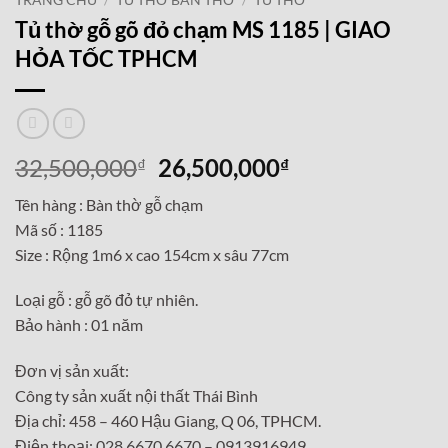
TRANG CHỦ
/
TỦ THỜ BÀN THỜ
/
TỦ THỜ
Tủ thờ gỗ gõ đỏ chạm MS 1185 | GIAO
HỎA TỐC TPHCM
Giá
Giá
32,500,000
26,500,000
₫
₫
gốc
hiện
Tên hàng : Bàn thờ gỗ chạm
là:
tại
Mã số : 1185
32,500,000₫.
là:
Size : Rộng 1m6 x cao 154cm x sâu 77cm
26,500,000₫.
Loại gỗ : gỗ gõ đỏ tự nhiên.
Bảo hành : 01 năm
Đơn vị sản xuất:
Công ty sản xuất nội thất Thái Bình
Địa chỉ: 458 – 460 Hậu Giang, Q 06, TPHCM.
Điện thoại: 028 6670 6670 – 0913916949