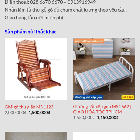
Điện thoại: 028 6670 6670 – 0913916949
Nhận làm tủ thờ gỗ gõ đỏ chạm chất lượng theo yêu cầu.
Giao hàng tận nơi miễn phí.
Sản phẩm nội thất khác
Giường sắt xếp gọn MS 2562 |
Ghế gỗ thư giãn MS 1123
GIAO HỎA TỐC TPHCM
Giá
Giá
2,000,000
₫
1,500,000
₫
gốc
hiện
Giá
Giá
1,550,000
₫
1,150,000
₫
là:
tại
gốc
hiện
2,000,000₫.
là:
là:
tại
1,500,000₫.
1,550,000₫.
là:
1,150,000₫