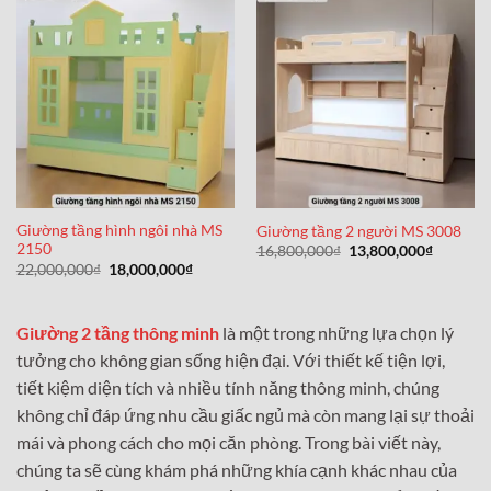
Giường tầng hình ngôi nhà MS
Giường tầng 2 người MS 3008
2150
Giá
Giá
16,800,000
₫
13,800,000
₫
gốc
hiện
Giá
Giá
22,000,000
₫
18,000,000
₫
là:
tại
gốc
hiện
16,800,000₫.
là:
là:
tại
13,800,0
22,000,000₫.
là:
18,000,000₫.
Giường 2 tầng thông minh
là một trong những lựa chọn lý
tưởng cho không gian sống hiện đại. Với thiết kế tiện lợi,
tiết kiệm diện tích và nhiều tính năng thông minh, chúng
không chỉ đáp ứng nhu cầu giấc ngủ mà còn mang lại sự thoải
mái và phong cách cho mọi căn phòng. Trong bài viết này,
chúng ta sẽ cùng khám phá những khía cạnh khác nhau của