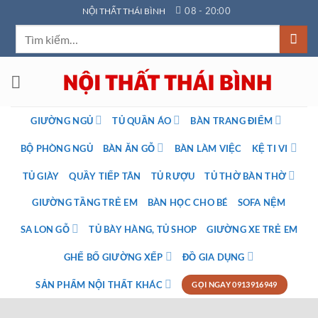
Bỏ
08 - 20:00
NỘI THẤT THÁI BÌNH
qua
Tìm
nội
kiếm:
dung
GIƯỜNG NGỦ
TỦ QUẦN ÁO
BÀN TRANG ĐIỂM
BỘ PHÒNG NGỦ
BÀN ĂN GỖ
BÀN LÀM VIỆC
KỆ TI VI
TỦ GIÀY
QUẦY TIẾP TÂN
TỦ RƯỢU
TỦ THỜ BÀN THỜ
GIƯỜNG TẦNG TRẺ EM
BÀN HỌC CHO BÉ
SOFA NỆM
SA LON GỖ
TỦ BÀY HÀNG, TỦ SHOP
GIƯỜNG XE TRẺ EM
GHẾ BỐ GIƯỜNG XẾP
ĐỒ GIA DỤNG
SẢN PHẨM NỘI THẤT KHÁC
GỌI NGAY 0913916949