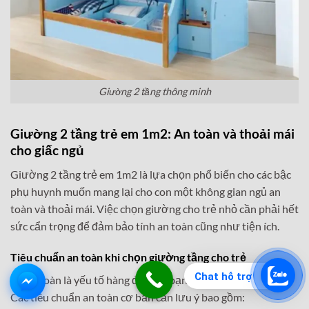
Giường 2 tầng thông minh
Giường 2 tầng trẻ em 1m2: An toàn và thoải mái
cho giấc ngủ
Giường 2 tầng trẻ em 1m2 là lựa chọn phổ biến cho các bậc
phụ huynh muốn mang lại cho con một không gian ngủ an
toàn và thoải mái. Việc chọn giường cho trẻ nhỏ cần phải hết
sức cẩn trọng để đảm bảo tính an toàn cũng như tiện ích.
Tiêu chuẩn an toàn khi chọn giường tầng cho trẻ
Chat hỗ trợ
Sự an toàn là yếu tố hàng đầu khi bạn chọn giường cho trẻ.
Các tiêu chuẩn an toàn cơ bản cần lưu ý bao gồm: