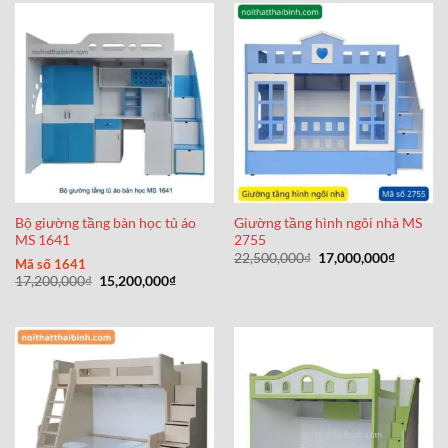
Bộ giường tầng bàn học tủ áo
Giường tầng hình ngôi nhà MS
MS 1641
2755
Giá
Giá
22,500,000
₫
17,000,000
₫
Mã số 1641
gốc
hiện
Giá
Giá
17,200,000
₫
15,200,000
₫
là:
tại
gốc
hiện
22,500,000₫.
là:
là:
tại
17,000,0
17,200,000₫.
là:
15,200,000₫.