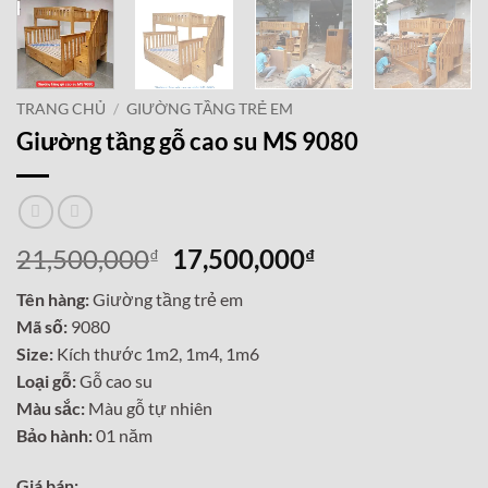
TRANG CHỦ
/
GIƯỜNG TẦNG TRẺ EM
Giường tầng gỗ cao su MS 9080
Giá
Giá
21,500,000
17,500,000
₫
₫
gốc
hiện
Tên hàng:
Giường tầng trẻ em
là:
tại
Mã số:
9080
21,500,000₫.
là:
Size:
Kích thước 1m2, 1m4, 1m6
17,500,000₫.
Loại gỗ:
Gỗ cao su
Màu sắc:
Màu gỗ tự nhiên
Bảo hành:
01 năm
Giá bán: