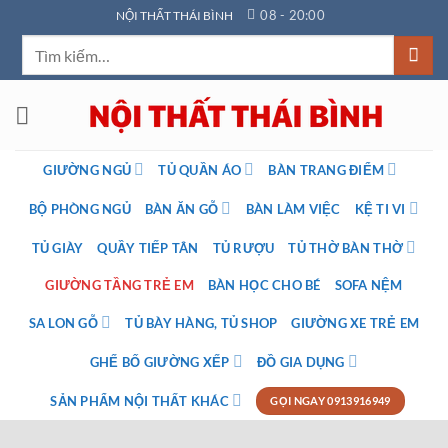
Bỏ
08 - 20:00
NỘI THẤT THÁI BÌNH
qua
Tìm
nội
kiếm:
dung
GIƯỜNG NGỦ
TỦ QUẦN ÁO
BÀN TRANG ĐIỂM
BỘ PHÒNG NGỦ
BÀN ĂN GỖ
BÀN LÀM VIỆC
KỆ TI VI
TỦ GIÀY
QUẦY TIẾP TÂN
TỦ RƯỢU
TỦ THỜ BÀN THỜ
GIƯỜNG TẦNG TRẺ EM
BÀN HỌC CHO BÉ
SOFA NỆM
SA LON GỖ
TỦ BÀY HÀNG, TỦ SHOP
GIƯỜNG XE TRẺ EM
GHẾ BỐ GIƯỜNG XẾP
ĐỒ GIA DỤNG
SẢN PHẨM NỘI THẤT KHÁC
GỌI NGAY 0913916949