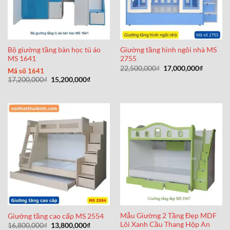
Bộ giường tầng bàn học tủ áo
Giường tầng hình ngôi nhà MS
MS 1641
2755
Giá
Giá
22,500,000
₫
17,000,000
₫
Mã số 1641
gốc
hiện
Giá
Giá
17,200,000
₫
15,200,000
₫
là:
tại
gốc
hiện
22,500,000₫.
là:
là:
tại
17,000,0
17,200,000₫.
là:
15,200,000₫.
Mẫu Giường 2 Tầng Đẹp MDF
Giường tầng cao cấp MS 2554
Lõi Xanh Cầu Thang Hộp An
Giá
Giá
16,800,000
₫
13,800,000
₫