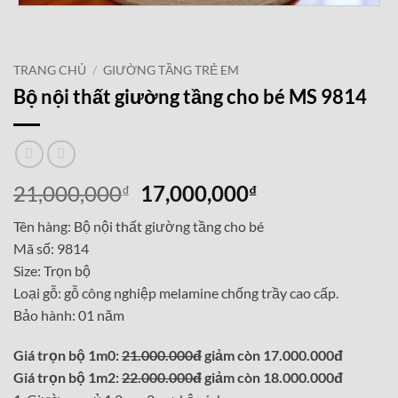
TRANG CHỦ
/
GIƯỜNG TẦNG TRẺ EM
Bộ nội thất giường tầng cho bé MS 9814
Giá
Giá
21,000,000
17,000,000
₫
₫
gốc
hiện
Tên hàng: Bộ nội thất giường tầng cho bé
là:
tại
Mã số: 9814
21,000,000₫.
là:
Size: Trọn bộ
17,000,000₫.
Loại gỗ: gỗ công nghiệp melamine chống trầy cao cấp.
Bảo hành: 01 năm
Giá trọn bộ 1m0:
21.000.000đ
giảm còn 17.000.000đ
Giá trọn bộ 1m2:
22.000.000đ
giảm còn 18.000.000đ