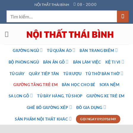
Bỏ
08 - 20:00
NỘI THẤT THÁI BÌNH
qua
Tìm
nội
kiếm:
dung
GIƯỜNG NGỦ
TỦ QUẦN ÁO
BÀN TRANG ĐIỂM
BỘ PHÒNG NGỦ
BÀN ĂN GỖ
BÀN LÀM VIỆC
KỆ TI VI
TỦ GIÀY
QUẦY TIẾP TÂN
TỦ RƯỢU
TỦ THỜ BÀN THỜ
GIƯỜNG TẦNG TRẺ EM
BÀN HỌC CHO BÉ
SOFA NỆM
SA LON GỖ
TỦ BÀY HÀNG, TỦ SHOP
GIƯỜNG XE TRẺ EM
GHẾ BỐ GIƯỜNG XẾP
ĐỒ GIA DỤNG
SẢN PHẨM NỘI THẤT KHÁC
GỌI NGAY 0913916949