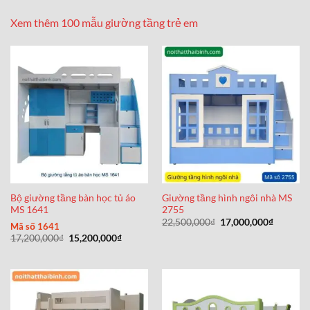
Xem thêm 100 mẫu giường tầng trẻ em
Bộ giường tầng bàn học tủ áo
Giường tầng hình ngôi nhà MS
MS 1641
2755
Giá
Giá
22,500,000
₫
17,000,000
₫
Mã số 1641
gốc
hiện
Giá
Giá
17,200,000
₫
15,200,000
₫
là:
tại
gốc
hiện
22,500,000₫.
là:
là:
tại
17,000,0
17,200,000₫.
là:
15,200,000₫.