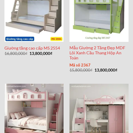
Mẫu Giường 2 Tầng Đẹp MDF
Giường tầng cao cấp MS 2554
Lõi Xanh Cầu Thang Hộp An
Giá
Giá
16,800,000
₫
13,800,000
₫
gốc
hiện
Toàn
là:
tại
16,800,000₫.
là:
Mã số 2367
13,800,000₫.
Giá
Giá
15,800,000
₫
13,800,000
₫
gốc
hiện
là:
tại
15,800,000₫.
là:
13,800,0