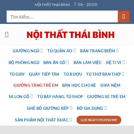
Bỏ
08 - 20:00
NỘI THẤT THÁI BÌNH
qua
Tìm
nội
kiếm:
dung
GIƯỜNG NGỦ
TỦ QUẦN ÁO
BÀN TRANG ĐIỂM
BỘ PHÒNG NGỦ
BÀN ĂN GỖ
BÀN LÀM VIỆC
KỆ TI VI
TỦ GIÀY
QUẦY TIẾP TÂN
TỦ RƯỢU
TỦ THỜ BÀN THỜ
GIƯỜNG TẦNG TRẺ EM
BÀN HỌC CHO BÉ
SOFA NỆM
SA LON GỖ
TỦ BÀY HÀNG, TỦ SHOP
GIƯỜNG XE TRẺ EM
GHẾ BỐ GIƯỜNG XẾP
ĐỒ GIA DỤNG
SẢN PHẨM NỘI THẤT KHÁC
GỌI NGAY 0913916949