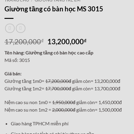
TRANG CHỦ
/
GIƯỜNG TẦNG TRẺ EM
Giường tầng có bàn học MS 3015
Giá
Giá
17,200,000
13,200,000
₫
₫
gốc
hiện
Tên hàng: Giường tầng có bàn học cao cấp
là:
tại
Mã số: 3015
17,200,000₫.
là:
13,200,000₫.
Giá bán:
Giường tầng 1m0=
17,200,000đ
giảm còn= 13,200,000đ
Giường tầng 1m2=
17,700,000đ
giảm còn= 13,700,000đ
Nệm cao su non 1m0 =
1,950,000đ
giảm còn= 1,450,000đ
Nệm cao su non 1m2 =
2,000,000đ
giảm còn= 1,500,000đ
Giao hàng TPHCM miễn phí
Giao hàng các tỉnh có phí tùy theo xa gần.