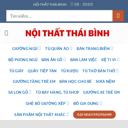
Bỏ
08 - 20:00
NỘI THẤT THÁI BÌNH
qua
Tìm
nội
kiếm:
dung
GIƯỜNG NGỦ
TỦ QUẦN ÁO
BÀN TRANG ĐIỂM
BỘ PHÒNG NGỦ
BÀN ĂN GỖ
BÀN LÀM VIỆC
KỆ TI VI
TỦ GIÀY
QUẦY TIẾP TÂN
TỦ RƯỢU
TỦ THỜ BÀN THỜ
GIƯỜNG TẦNG TRẺ EM
BÀN HỌC CHO BÉ
SOFA NỆM
SA LON GỖ
TỦ BÀY HÀNG, TỦ SHOP
GIƯỜNG XE TRẺ EM
GHẾ BỐ GIƯỜNG XẾP
ĐỒ GIA DỤNG
SẢN PHẨM NỘI THẤT KHÁC
GỌI NGAY 0913916949