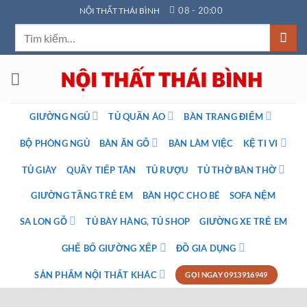
Bỏ
08 - 20:00
NỘI THẤT THÁI BÌNH
qua
Tìm
nội
kiếm:
dung
GIƯỜNG NGỦ
TỦ QUẦN ÁO
BÀN TRANG ĐIỂM
BỘ PHÒNG NGỦ
BÀN ĂN GỖ
BÀN LÀM VIỆC
KỆ TI VI
TỦ GIÀY
QUẦY TIẾP TÂN
TỦ RƯỢU
TỦ THỜ BÀN THỜ
GIƯỜNG TẦNG TRẺ EM
BÀN HỌC CHO BÉ
SOFA NỆM
SA LON GỖ
TỦ BÀY HÀNG, TỦ SHOP
GIƯỜNG XE TRẺ EM
GHẾ BỐ GIƯỜNG XẾP
ĐỒ GIA DỤNG
SẢN PHẨM NỘI THẤT KHÁC
GỌI NGAY 0913916949