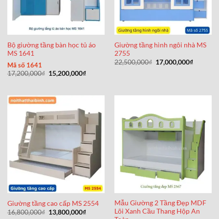
Bộ giường tầng bàn học tủ áo
Giường tầng hình ngôi nhà MS
MS 1641
2755
Giá
Giá
22,500,000
₫
17,000,000
₫
Mã số 1641
gốc
hiện
Giá
Giá
17,200,000
₫
15,200,000
₫
là:
tại
gốc
hiện
22,500,000₫.
là:
là:
tại
17,000,0
17,200,000₫.
là:
15,200,000₫.
Mẫu Giường 2 Tầng Đẹp MDF
Giường tầng cao cấp MS 2554
Lõi Xanh Cầu Thang Hộp An
Giá
Giá
16,800,000
₫
13,800,000
₫
gốc
hiện