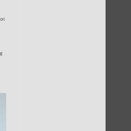
nơi
ng