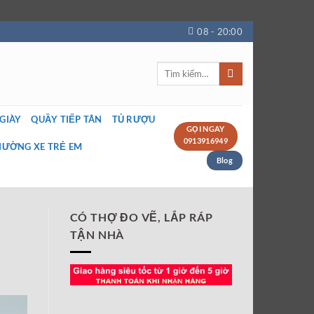
08 - 20:00
Tìm
kiếm:
 GIÀY
QUẦY TIẾP TÂN
TỦ RƯỢU
GỌI NGAY
0913916949
IƯỜNG XE TRẺ EM
Blog
CÓ THỢ ĐO VẼ, LẮP RÁP
TẬN NHÀ