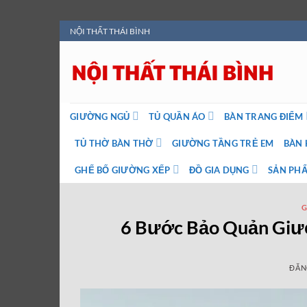
Bỏ
NỘI THẤT THÁI BÌNH
qua
nội
dung
GIƯỜNG NGỦ
TỦ QUẦN ÁO
BÀN TRANG ĐIỂM
TỦ THỜ BÀN THỜ
GIƯỜNG TẦNG TRẺ EM
BÀN 
GHẾ BỐ GIƯỜNG XẾP
ĐỒ GIA DỤNG
SẢN PHẨ
G
6 Bước Bảo Quản Giườ
ĐĂN