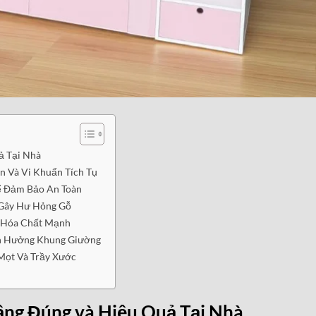
ả Tại Nhà
n Và Vi Khuẩn Tích Tụ
Để Đảm Bảo An Toàn
 Gây Hư Hỏng Gỗ
g Hóa Chất Mạnh
h Hưởng Khung Giường
Mọt Và Trầy Xước
ng Đúng và Hiệu Quả Tại Nhà