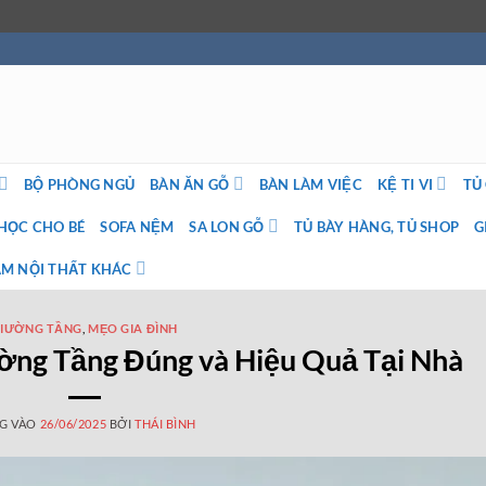
BỘ PHÒNG NGỦ
BÀN ĂN GỖ
BÀN LÀM VIỆC
KỆ TI VI
TỦ
HỌC CHO BÉ
SOFA NỆM
SA LON GỖ
TỦ BÀY HÀNG, TỦ SHOP
G
M NỘI THẤT KHÁC
IƯỜNG TẦNG
,
MẸO GIA ĐÌNH
ng Tầng Đúng và Hiệu Quả Tại Nhà
G VÀO
26/06/2025
BỞI
THÁI BÌNH