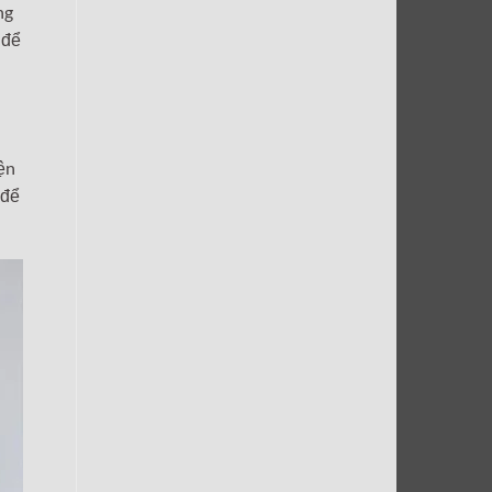
ng
 để
ện
 để