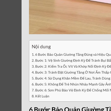
Nội dung
6 Bước Bảo Quản Giường Tầng Đúng và Hiệu Qu
Bước 1: Vệ Sinh Giường Định Kỳ Để Tránh Bụi Bẩ
Bước 2: Kiểm Tra Ốc Vít Và Khớp Nối Định Kỳ 
Bước 3: Tránh Đặt Giường Tầng Ở Nơi Ẩm Thấp
Bước 4: Sử Dụng Khăn Mềm Để Lau, Tránh Dùn
Bước 5: Không Để Trẻ Nhún Nhảy Mạnh Gây Ản
Bước 6: Sơn Phủ Bảo Vệ Định Kỳ Để Chống Mối 
Kết Luận
6 Bước Bảo Quản Giường Tầ