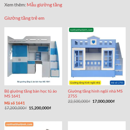
Xem thêm:
Mẫu giường tầng
Giường tầng trẻ em
Bộ giường tầng bàn học tủ áo
Giường tầng hình ngôi nhà MS
MS 1641
2755
Giá
Giá
22,500,000
₫
17,000,000
₫
Mã số 1641
gốc
hiện
Giá
Giá
17,200,000
₫
15,200,000
₫
là:
tại
gốc
hiện
22,500,000₫.
là:
là:
tại
17,000,0
17,200,000₫.
là:
15,200,000₫.