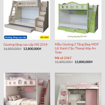
Mẫu Giường 2 Tầng Đẹp MDF
Giường tầng cao cấp MS 2554
Lõi Xanh Cầu Thang Hộp An
Giá
Giá
16,800,000
₫
13,800,000
₫
gốc
hiện
Toàn
là:
tại
16,800,000₫.
là:
Mã số 2367
13,800,000₫.
Giá
Giá
15,800,000
₫
13,800,000
₫
gốc
hiện
là:
tại
15,800,000₫.
là:
13,800,0