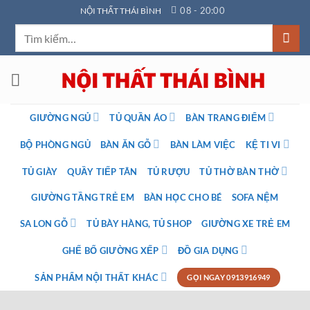
Bỏ
08 - 20:00
NỘI THẤT THÁI BÌNH
qua
Tìm
nội
kiếm:
dung
GIƯỜNG NGỦ
TỦ QUẦN ÁO
BÀN TRANG ĐIỂM
BỘ PHÒNG NGỦ
BÀN ĂN GỖ
BÀN LÀM VIỆC
KỆ TI VI
TỦ GIÀY
QUẦY TIẾP TÂN
TỦ RƯỢU
TỦ THỜ BÀN THỜ
GIƯỜNG TẦNG TRẺ EM
BÀN HỌC CHO BÉ
SOFA NỆM
SA LON GỖ
TỦ BÀY HÀNG, TỦ SHOP
GIƯỜNG XE TRẺ EM
GHẾ BỐ GIƯỜNG XẾP
ĐỒ GIA DỤNG
SẢN PHẨM NỘI THẤT KHÁC
GỌI NGAY 0913916949