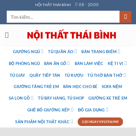
Bỏ
08 - 20:00
NỘI THẤT THÁI BÌNH
qua
Tìm
nội
kiếm:
dung
GIƯỜNG NGỦ
TỦ QUẦN ÁO
BÀN TRANG ĐIỂM
BỘ PHÒNG NGỦ
BÀN ĂN GỖ
BÀN LÀM VIỆC
KỆ TI VI
TỦ GIÀY
QUẦY TIẾP TÂN
TỦ RƯỢU
TỦ THỜ BÀN THỜ
GIƯỜNG TẦNG TRẺ EM
BÀN HỌC CHO BÉ
SOFA NỆM
SA LON GỖ
TỦ BÀY HÀNG, TỦ SHOP
GIƯỜNG XE TRẺ EM
GHẾ BỐ GIƯỜNG XẾP
ĐỒ GIA DỤNG
SẢN PHẨM NỘI THẤT KHÁC
GỌI NGAY 0913916949