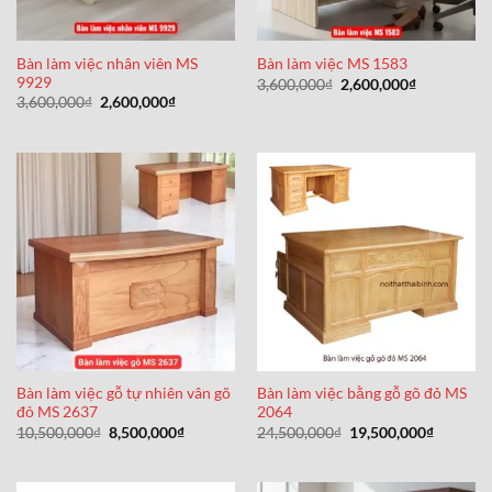
Bàn làm việc nhân viên MS
Bàn làm việc MS 1583
9929
Giá
Giá
3,600,000
₫
2,600,000
₫
gốc
hiện
Giá
Giá
3,600,000
₫
2,600,000
₫
là:
tại
gốc
hiện
3,600,000₫.
là:
là:
tại
2,600,000₫
3,600,000₫.
là:
2,600,000₫.
Bàn làm việc gỗ tự nhiên vân gõ
Bàn làm việc bằng gỗ gõ đỏ MS
đỏ MS 2637
2064
Giá
Giá
Giá
Giá
10,500,000
₫
8,500,000
₫
24,500,000
₫
19,500,000
₫
gốc
hiện
gốc
hiện
là:
tại
là:
tại
10,500,000₫.
là:
24,500,000₫.
là:
8,500,000₫.
19,500,0