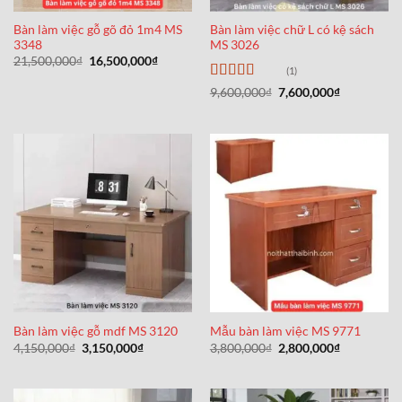
Bàn làm việc gỗ gõ đỏ 1m4 MS
Bàn làm việc chữ L có kệ sách
3348
MS 3026
Giá
Giá
21,500,000
₫
16,500,000
₫
(1)
gốc
hiện
là:
tại
Được xếp
Giá
Giá
9,600,000
₫
7,600,000
₫
21,500,000₫.
là:
gốc
hiện
hạng
5
5 sao
16,500,000₫.
là:
tại
9,600,000₫.
là:
7,600,000₫
Bàn làm việc gỗ mdf MS 3120
Mẫu bàn làm việc MS 9771
Giá
Giá
Giá
Giá
4,150,000
₫
3,150,000
₫
3,800,000
₫
2,800,000
₫
gốc
hiện
gốc
hiện
là:
tại
là:
tại
4,150,000₫.
là:
3,800,000₫.
là:
3,150,000₫.
2,800,000₫