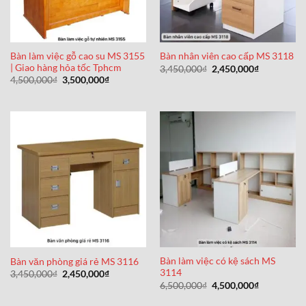
Bàn làm việc gỗ cao su MS 3155
Bàn nhân viên cao cấp MS 3118
| Giao hàng hỏa tốc Tphcm
Giá
Giá
3,450,000
₫
2,450,000
₫
gốc
hiện
Giá
Giá
4,500,000
₫
3,500,000
₫
là:
tại
gốc
hiện
3,450,000₫.
là:
là:
tại
2,450,000₫
4,500,000₫.
là:
3,500,000₫.
Bàn làm việc có kệ sách MS
Bàn văn phòng giá rẻ MS 3116
3114
Giá
Giá
3,450,000
₫
2,450,000
₫
gốc
hiện
Giá
Giá
6,500,000
₫
4,500,000
₫
là:
tại
gốc
hiện
3,450,000₫.
là:
là:
tại