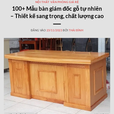
NỘI THẤT VĂN PHÒNG GIÁ RẺ
100+ Mẫu bàn giám đốc gỗ tự nhiên
– Thiết kế sang trọng, chất lượng cao
ĐĂNG VÀO
23/11/2023
BỞI
THÁI BÌNH