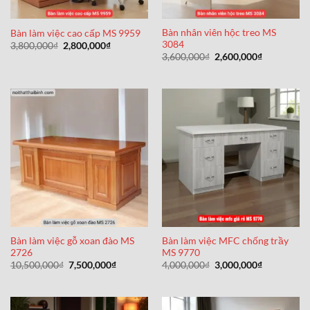
Bàn nhân viên hộc treo MS
Bàn làm việc cao cấp MS 9959
3084
Giá
Giá
3,800,000
₫
2,800,000
₫
gốc
hiện
Giá
Giá
3,600,000
₫
2,600,000
₫
là:
tại
gốc
hiện
3,800,000₫.
là:
là:
tại
2,800,000₫.
3,600,000₫.
là:
2,600,000₫
Bàn làm việc gỗ xoan đào MS
Bàn làm việc MFC chống trầy
2726
MS 9770
Giá
Giá
Giá
Giá
10,500,000
₫
7,500,000
₫
4,000,000
₫
3,000,000
₫
gốc
hiện
gốc
hiện
là:
tại
là:
tại
10,500,000₫.
là:
4,000,000₫.
là:
7,500,000₫.
3,000,000₫