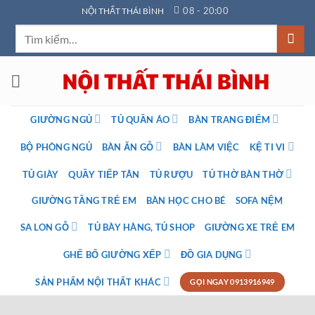
Bỏ
08 - 20:00
NỘI THẤT THÁI BÌNH
qua
Tìm
nội
kiếm:
dung
GIƯỜNG NGỦ
TỦ QUẦN ÁO
BÀN TRANG ĐIỂM
BỘ PHÒNG NGỦ
BÀN ĂN GỖ
BÀN LÀM VIỆC
KỆ TI VI
TỦ GIÀY
QUẦY TIẾP TÂN
TỦ RƯỢU
TỦ THỜ BÀN THỜ
GIƯỜNG TẦNG TRẺ EM
BÀN HỌC CHO BÉ
SOFA NỆM
SA LON GỖ
TỦ BÀY HÀNG, TỦ SHOP
GIƯỜNG XE TRẺ EM
GHẾ BỐ GIƯỜNG XẾP
ĐỒ GIA DỤNG
SẢN PHẨM NỘI THẤT KHÁC
GỌI NGAY 0913916949