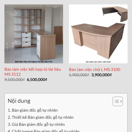
2,450,000₫.
6,500,000₫.
là:
4,500,000₫
Bàn làm việc kết hợp tủ tài liệu
Bàn làm việc chữ L MS 3100
MS 3112
Giá
Giá
5,900,000
₫
3,900,000
₫
gốc
hiện
Giá
Giá
9,500,000
₫
6,500,000
₫
là:
tại
gốc
hiện
5,900,000₫.
là:
là:
tại
3,900,000₫
9,500,000₫.
là:
6,500,000₫.
Nội dung
Bàn giám đốc gỗ tự nhiên
Thiết kế Bàn giám đốc gỗ tự nhiên
Giá Bàn giám đốc gỗ tự nhiên
Chất lượng Bàn giám đốc gỗ tự nhiên