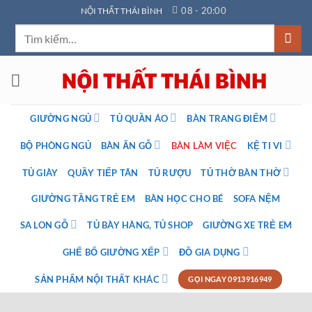
Bỏ
08 - 20:00
NỘI THẤT THÁI BÌNH
qua
Tìm
nội
kiếm:
dung
GIƯỜNG NGỦ
TỦ QUẦN ÁO
BÀN TRANG ĐIỂM
BỘ PHÒNG NGỦ
BÀN ĂN GỖ
BÀN LÀM VIỆC
KỆ TI VI
TỦ GIÀY
QUẦY TIẾP TÂN
TỦ RƯỢU
TỦ THỜ BÀN THỜ
GIƯỜNG TẦNG TRẺ EM
BÀN HỌC CHO BÉ
SOFA NỆM
SA LON GỖ
TỦ BÀY HÀNG, TỦ SHOP
GIƯỜNG XE TRẺ EM
GHẾ BỐ GIƯỜNG XẾP
ĐỒ GIA DỤNG
SẢN PHẨM NỘI THẤT KHÁC
GỌI NGAY 0913916949