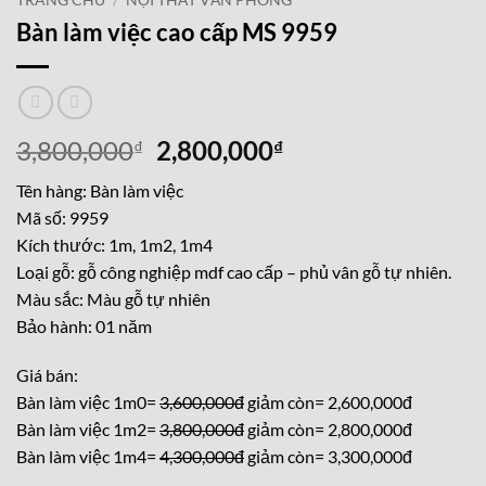
TRANG CHỦ
/
NỘI THẤT VĂN PHÒNG
Bàn làm việc cao cấp MS 9959
Giá
Giá
3,800,000
2,800,000
₫
₫
gốc
hiện
Tên hàng: Bàn làm việc
là:
tại
Mã số: 9959
3,800,000₫.
là:
Kích thước: 1m, 1m2, 1m4
2,800,000₫.
Loại gỗ: gỗ công nghiệp mdf cao cấp – phủ vân gỗ tự nhiên.
Màu sắc: Màu gỗ tự nhiên
Bảo hành: 01 năm
Giá bán:
Bàn làm việc 1m0=
3,600,000đ
giảm còn= 2,600,000đ
Bàn làm việc 1m2=
3,800,000đ
giảm còn= 2,800,000đ
Bàn làm việc 1m4=
4,300,000đ
giảm còn= 3,300,000đ