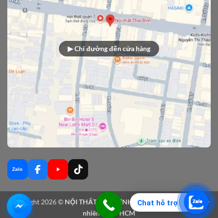
▶ Chỉ đường đến cửa hàng
Zalo
Copyright 2026 ©
NỘI THẤT THÁI BÌNH - Sản xuất nội thất gỗ tự
Chat hỗ trợ
nhiên tại TPHCM