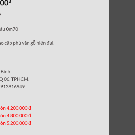
Giá
000
₫
hiện
p
tại
00₫.
là:
 sâu 0m70
4,800,000₫.
ao cấp phủ vân gỗ hiện đại.
 Bình
, Q 06, TPHCM.
 0913916949
òn 4.200.000 đ
òn 4.800.000 đ
òn 5.200.000 đ