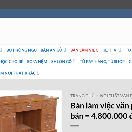
BỘ PHÒNG NGỦ
BÀN ĂN GỖ
BÀN LÀM VIỆC
KỆ TI VI
TỦ
HỌC CHO BÉ
SOFA NỆM
SA LON GỖ
TỦ BÀY HÀNG, TỦ SHOP
G
M NỘI THẤT KHÁC
TRANG CHỦ
/
NỘI THẤT VĂN
Bàn làm việc văn
bán = 4.800.000 đ