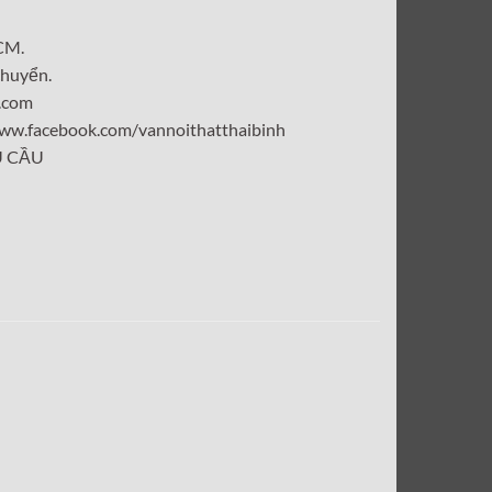
CM.
chuyển.
l.com
ww.facebook.com/vannoithatthaibinh
U CẦU