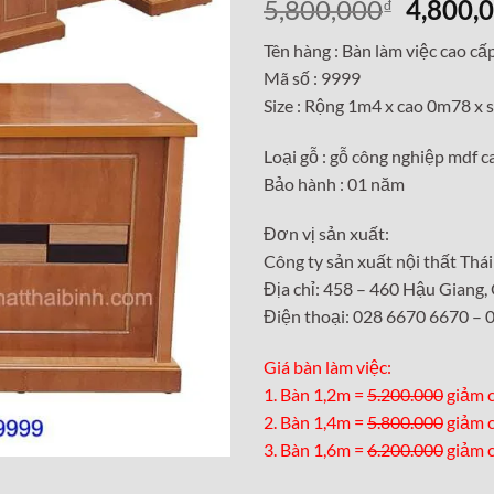
Giá
5,800,000
4,800,
₫
gốc
Tên hàng : Bàn làm việc cao cấ
là:
Mã số : 9999
5,800,0
Size : Rộng 1m4 x cao 0m78 x
Loại gỗ : gỗ công nghiệp mdf c
Bảo hành : 01 năm
Đơn vị sản xuất:
Công ty sản xuất nội thất Thái
Địa chỉ: 458 – 460 Hậu Giang
Điện thoại: 028 6670 6670 –
Giá bàn làm việc:
1. Bàn 1,2m =
5.200.000
giảm c
2. Bàn 1,4m =
5.800.000
giảm c
3. Bàn 1,6m =
6.200.000
giảm c