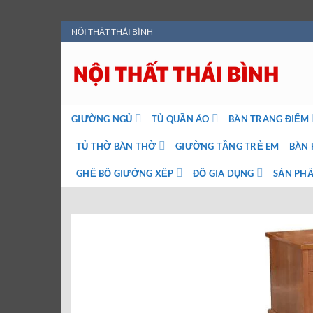
Bỏ
NỘI THẤT THÁI BÌNH
qua
nội
dung
GIƯỜNG NGỦ
TỦ QUẦN ÁO
BÀN TRANG ĐIỂM
TỦ THỜ BÀN THỜ
GIƯỜNG TẦNG TRẺ EM
BÀN 
GHẾ BỐ GIƯỜNG XẾP
ĐỒ GIA DỤNG
SẢN PHẨ