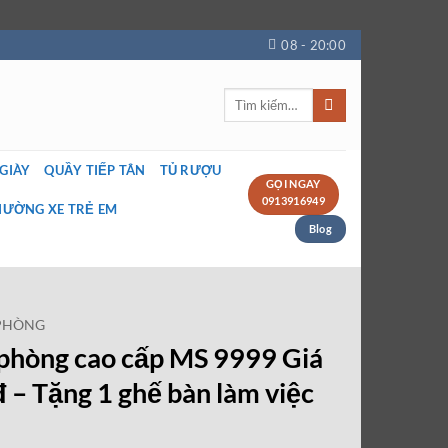
08 - 20:00
Tìm
kiếm:
 GIÀY
QUẦY TIẾP TÂN
TỦ RƯỢU
GỌI NGAY
0913916949
IƯỜNG XE TRẺ EM
Blog
 PHÒNG
 phòng cao cấp MS 9999 Giá
 – Tặng 1 ghế bàn làm việc