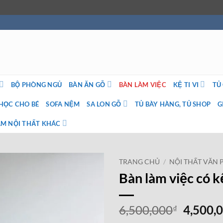
BỘ PHÒNG NGỦ
BÀN ĂN GỖ
BÀN LÀM VIỆC
KỆ TI VI
TỦ
HỌC CHO BÉ
SOFA NỆM
SA LON GỖ
TỦ BÀY HÀNG, TỦ SHOP
G
M NỘI THẤT KHÁC
TRANG CHỦ
/
NỘI THẤT VĂN
Bàn làm việc có 
Giá
6,500,000
4,500,
₫
gốc