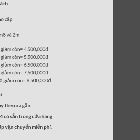
sách
tại
00₫.
là:
ao cấp
4,500,000₫.
1m8 và 2m
giảm còn= 4,500,000đ
giảm còn= 5,500,000đ
giảm còn= 6,500,000đ
giảm còn= 7,500,000đ
đ giảm còn= 8,500,000đ
í
ùy theo xa gần.
4 có sẵn trong cửa hàng
áp vận chuyển miễn phí.