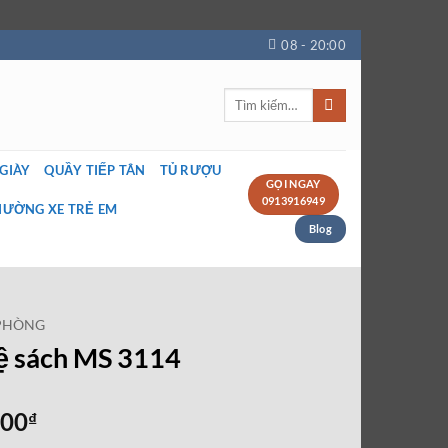
08 - 20:00
Tìm
kiếm:
 GIÀY
QUẦY TIẾP TÂN
TỦ RƯỢU
GỌI NGAY
0913916949
IƯỜNG XE TRẺ EM
Blog
 PHÒNG
kệ sách MS 3114
Giá
000
₫
hiện