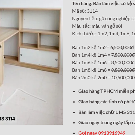
Tên hàng: Bàn làm việc có kệ 
là:
Mã số: 3114
6,500,0
Nguyên liệu: gỗ công nghiệp c
Màu sắc: màu vân gỗ sồi
Kích thước: 1m2, 1m4, 1m6, 
Bàn 1m2 kệ 1m2=
6,500,000đ
Bàn 1m4 kệ 1m4 =
7,500,000đ
Bàn 1m6 kệ 1m6 =
8,500,000đ
Bàn 1m8 kệ 1m8 =
9,500,000đ
Bàn 2m0 kệ 2m0 =
10,500,000
Giao hàng TPHCM miễn ph
Giao hàng các tỉnh có phí t
Bàn làm việc chữ L MS 311
Giao ngay trong ngày lắp r
Gọi ngay 0913916949