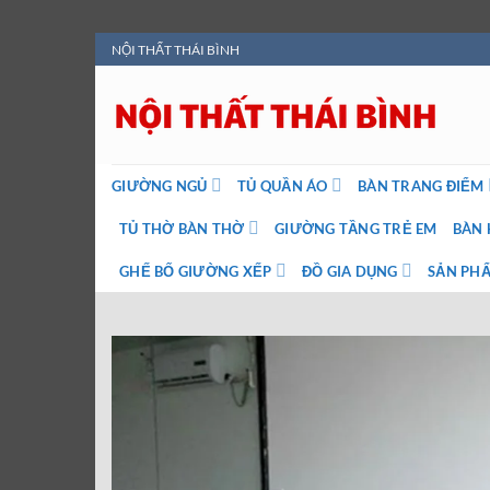
Bỏ
NỘI THẤT THÁI BÌNH
qua
nội
dung
GIƯỜNG NGỦ
TỦ QUẦN ÁO
BÀN TRANG ĐIỂM
TỦ THỜ BÀN THỜ
GIƯỜNG TẦNG TRẺ EM
BÀN 
GHẾ BỐ GIƯỜNG XẾP
ĐỒ GIA DỤNG
SẢN PHẨ