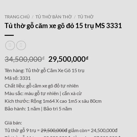
TRANG CHỦ
/
TỦ THỜ BÀN THỜ
/
TỦ THỜ
Tủ thờ gỗ căm xe gõ đỏ 15 trụ MS 3331
Giá
Giá
34,500,000
29,500,000
₫
₫
gốc
hiện
Tên hàng: Tủ thờ gỗ Căm Xe Gõ 15 trụ
là:
tại
Mã số: 3331
34,500,000₫.
là:
Chất liệu: gỗ căm xe gõ đỏ tự nhiên
29,500,000₫.
Màu sắc: màu gỗ tự nhiên | cẩn xà cừ
Kích thước: Rộng 1m64 X cao 1m5 x sâu 80cm
Bảo hành: 1 năm | Bảo trì 5 năm
Giá bán:
Tủ thờ gỗ 9 trụ =
29,500,000đ
giảm còn= 24,500,000đ