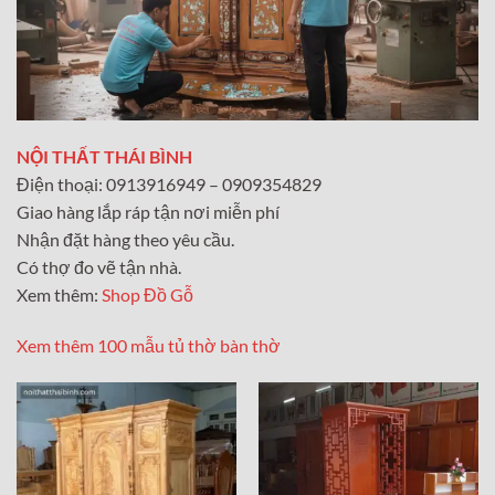
NỘI THẤT THÁI BÌNH
Điện thoại: 0913916949 – 0909354829
Giao hàng lắp ráp tận nơi miễn phí
Nhận đặt hàng theo yêu cầu.
Có thợ đo vẽ tận nhà.
Xem thêm:
Shop Đồ Gỗ
Xem thêm 100 mẫu tủ thờ bàn thờ