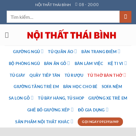
Bỏ
08 - 20:00
NỘI THẤT THÁI BÌNH
qua
Tìm
nội
kiếm:
dung
GIƯỜNG NGỦ
TỦ QUẦN ÁO
BÀN TRANG ĐIỂM
BỘ PHÒNG NGỦ
BÀN ĂN GỖ
BÀN LÀM VIỆC
KỆ TI VI
TỦ GIÀY
QUẦY TIẾP TÂN
TỦ RƯỢU
TỦ THỜ BÀN THỜ
GIƯỜNG TẦNG TRẺ EM
BÀN HỌC CHO BÉ
SOFA NỆM
SA LON GỖ
TỦ BÀY HÀNG, TỦ SHOP
GIƯỜNG XE TRẺ EM
GHẾ BỐ GIƯỜNG XẾP
ĐỒ GIA DỤNG
SẢN PHẨM NỘI THẤT KHÁC
GỌI NGAY 0913916949