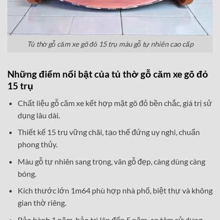
Tủ thờ gỗ căm xe gõ đỏ 15 trụ màu gỗ tự nhiên cao cấp
Những điểm nổi bật của tủ thờ gỗ căm xe gõ đỏ
15 trụ
Chất liệu gỗ căm xe kết hợp mặt gõ đỏ bền chắc, giá trị sử
dụng lâu dài.
Thiết kế 15 trụ vững chãi, tạo thế đứng uy nghi, chuẩn
phong thủy.
Màu gỗ tự nhiên sang trọng, vân gỗ đẹp, càng dùng càng
bóng.
Kích thước lớn 1m64 phù hợp nhà phố, biệt thự và không
gian thờ riêng.
Bảo hành 1 năm, bảo trì lên đến 5 năm, an tâm sử dụng.