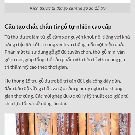
Kích thước tủ thờ gỗ căm xe gõ đỏ 15 trụ
Cấu tạo chắc chắn từ gỗ tự nhiên cao cấp
Tủ thờ được làm từ gỗ căm xe nguyên khối, nổi tiếng với khả
năng chịu lực tốt, ít cong vênh và chống mối mọt hiệu quả.
Phần mặt tủ sử dụng gỗ gõ đỏ tuyển chọn, thớ gỗ mịn, vân
gỗ rõ nét, giúp tổng thể sản phẩm vừa bền bỉ vừa mang giá
trị thẩm mỹ cao theo thời gian.
Hệ thống 15 trụ gỗ được bố trí cân đối, gia công dày dặn,
đảm bảo độ vững chắc và tạo cảm giác uy nghi cho không
gian thờ cúng. Các mối ghép được xử lý kỹ thuật cao, giúp tủ
chịu lực tốt và sử dụng lâu dài.