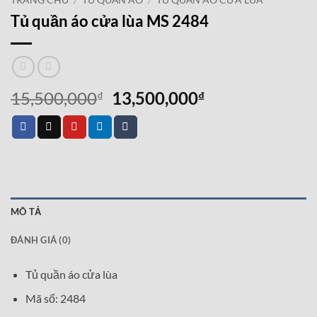
TRANG CHỦ
/
TỦ QUẦN ÁO
/
TỦ QUẦN ÁO CỬA LÙA
Tủ quần áo cửa lùa MS 2484
Giá
Giá
15,500,000
13,500,000
₫
₫
gốc
hiện
là:
tại
15,500,000₫.
là:
13,500,000₫.
MÔ TẢ
ĐÁNH GIÁ (0)
Tủ quần áo cửa lùa
Mã số: 2484