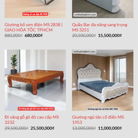
Giường bố sơn điện MS 2838 |
Quầy Bar đa năng sang trọng
GIAO HỎA TỐC TPHCM
MS 3251
Giá
Giá
Giá
Giá
880,000
₫
680,000
₫
20,500,000
₫
15,500,000
₫
gốc
hiện
gốc
hiện
là:
tại
là:
tại
880,000₫.
là:
20,500,000₫.
là:
680,000₫.
15,500,0
Đi văng gỗ gõ đỏ cao cấp MS
Giường ngủ tân cổ điển MS
3232
1953
Giá
Giá
Giá
Giá
29,500,000
₫
25,500,000
₫
13,000,000
₫
11,000,000
₫
gốc
hiện
gốc
hiện
là:
tại
là:
tại