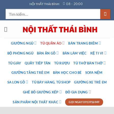
Bỏ
08 - 20:00
NỘI THẤT THÁI BÌNH
qua
Tìm
nội
kiếm:
dung
GIƯỜNG NGỦ
TỦ QUẦN ÁO
BÀN TRANG ĐIỂM
BỘ PHÒNG NGỦ
BÀN ĂN GỖ
BÀN LÀM VIỆC
KỆ TI VI
TỦ GIÀY
QUẦY TIẾP TÂN
TỦ RƯỢU
TỦ THỜ BÀN THỜ
GIƯỜNG TẦNG TRẺ EM
BÀN HỌC CHO BÉ
SOFA NỆM
SA LON GỖ
TỦ BÀY HÀNG, TỦ SHOP
GIƯỜNG XE TRẺ EM
GHẾ BỐ GIƯỜNG XẾP
ĐỒ GIA DỤNG
SẢN PHẨM NỘI THẤT KHÁC
GỌI NGAY 0913916949