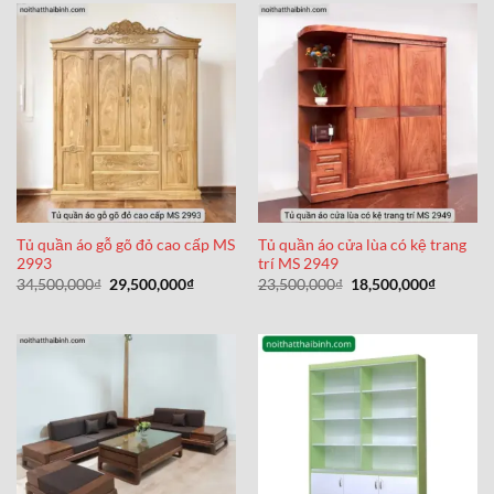
11,500,000₫.
7,500,000₫
Tủ quần áo gỗ gõ đỏ cao cấp MS
Tủ quần áo cửa lùa có kệ trang
2993
trí MS 2949
Giá
Giá
Giá
Giá
34,500,000
₫
29,500,000
₫
23,500,000
₫
18,500,000
₫
gốc
hiện
gốc
hiện
là:
tại
là:
tại
34,500,000₫.
là:
23,500,000₫.
là:
29,500,000₫.
18,500,0