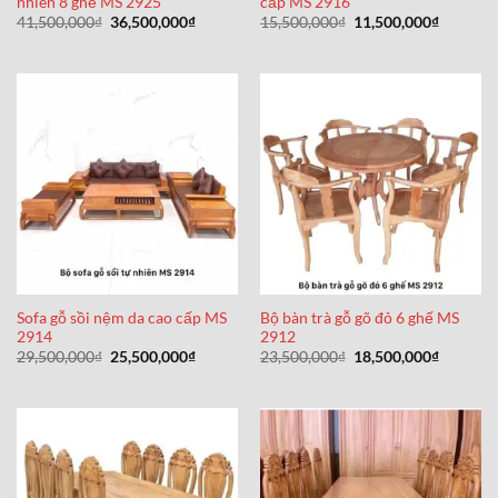
nhiên 8 ghế MS 2925
cấp MS 2916
Giá
Giá
Giá
Giá
41,500,000
₫
36,500,000
₫
15,500,000
₫
11,500,000
₫
gốc
hiện
gốc
hiện
là:
tại
là:
tại
41,500,000₫.
là:
15,500,000₫.
là:
36,500,000₫.
11,500,0
Sofa gỗ sồi nệm da cao cấp MS
Bộ bàn trà gỗ gõ đỏ 6 ghế MS
2914
2912
Giá
Giá
Giá
Giá
29,500,000
₫
25,500,000
₫
23,500,000
₫
18,500,000
₫
gốc
hiện
gốc
hiện
là:
tại
là:
tại
29,500,000₫.
là:
23,500,000₫.
là:
25,500,000₫.
18,500,0