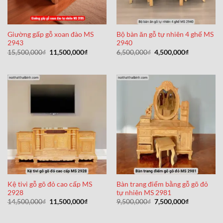
Giường gấp gỗ xoan đào MS
Bộ bàn ăn gỗ tự nhiên 4 ghế MS
2943
2940
Giá
Giá
Giá
Giá
15,500,000
₫
11,500,000
₫
6,500,000
₫
4,500,000
₫
gốc
hiện
gốc
hiện
là:
tại
là:
tại
15,500,000₫.
là:
6,500,000₫.
là:
11,500,000₫.
4,500,000₫
Kệ tivi gỗ gõ đỏ cao cấp MS
Bàn trang điểm bằng gỗ gõ đỏ
2928
tự nhiên MS 2981
Giá
Giá
Giá
Giá
14,500,000
₫
11,500,000
₫
9,500,000
₫
7,500,000
₫
gốc
hiện
gốc
hiện
là:
tại
là:
tại
14,500,000₫.
là:
9,500,000₫.
là: