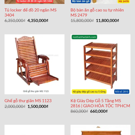
Tủ locker để đồ 20 ngăn MS
Bộ bàn ăn gỗ cao su tự nhiên
3404
MS 2479
Giá
Giá
Giá
Giá
6,350,000
₫
4,350,000
₫
15,800,000
₫
11,800,000
₫
gốc
hiện
gốc
hiện
là:
tại
là:
tại
6,350,000₫.
là:
15,800,000₫.
là:
4,350,000₫.
11,800,0
Kệ Giày Dép Gỗ 5 Tầng MS
Ghế gỗ thư giãn MS 1123
2816 | GIAO HỎA TỐC TPHCM
Giá
Giá
2,000,000
₫
1,500,000
₫
gốc
hiện
Giá
Giá
860,000
₫
660,000
₫
là:
tại
gốc
hiện
2,000,000₫.
là:
là:
tại
1,500,000₫.
860,000₫.
là:
660,000₫.