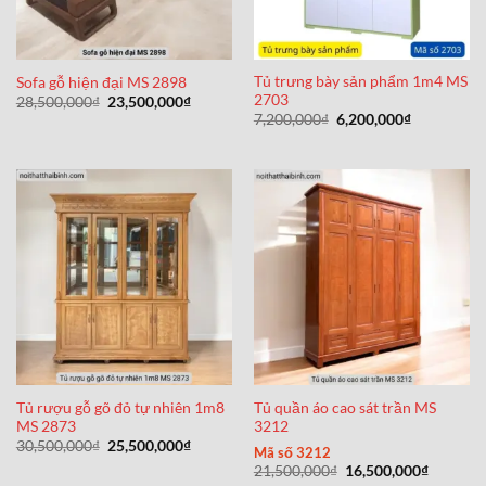
Tủ trưng bày sản phẩm 1m4 MS
Sofa gỗ hiện đại MS 2898
2703
Giá
Giá
28,500,000
₫
23,500,000
₫
gốc
hiện
Giá
Giá
7,200,000
₫
6,200,000
₫
là:
tại
gốc
hiện
28,500,000₫.
là:
là:
tại
23,500,000₫.
7,200,000₫.
là:
6,200,000₫
Tủ rượu gỗ gõ đỏ tự nhiên 1m8
Tủ quần áo cao sát trần MS
MS 2873
3212
Giá
Giá
30,500,000
₫
25,500,000
₫
Mã số 3212
gốc
hiện
Giá
Giá
21,500,000
₫
16,500,000
₫
là:
tại
gốc
hiện