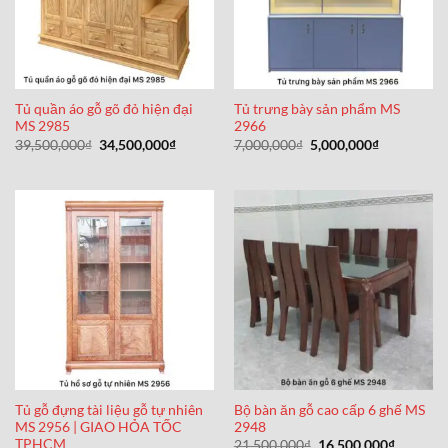
Tủ quần áo gỗ gõ đỏ hiện đại
Tủ trưng bày sản phẩm MS
MS 2985
2966
Giá
Giá
Giá
Giá
39,500,000
₫
34,500,000
₫
7,000,000
₫
5,000,000
₫
gốc
hiện
gốc
hiện
là:
tại
là:
tại
39,500,000₫.
là:
7,000,000₫.
là:
34,500,000₫.
5,000,000₫
Tủ gỗ đựng tài liệu gỗ tự nhiên
Bộ bàn ăn gỗ cao cấp 6 ghế MS
MS 2956 | GIAO HỎA TỐC
2948
TPHCM
Giá
Giá
21,500,000
₫
16,500,000
₫