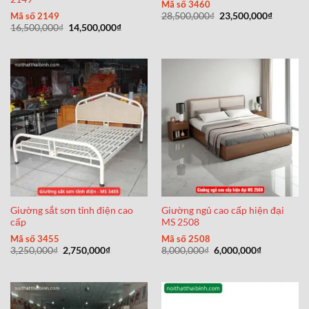
Mã số 3460
Giá
Giá
Mã số 2149
28,500,000
₫
23,500,000
₫
gốc
hiện
Giá
Giá
16,500,000
₫
14,500,000
₫
là:
tại
gốc
hiện
28,500,000₫.
là:
là:
tại
23,500,0
16,500,000₫.
là:
14,500,000₫.
Giường sắt sơn tỉnh điện cao
Giường ngủ cao cấp hiện đại
cấp
MS 2508
Mã số 3455
Mã số 2508
Giá
Giá
Giá
Giá
3,250,000
₫
2,750,000
₫
8,000,000
₫
6,000,000
₫
gốc
hiện
gốc
hiện
là:
tại
là:
tại
3,250,000₫.
là:
8,000,000₫.
là:
2,750,000₫.
6,000,000₫