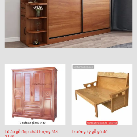
Tủ áo gỗ đẹp chất lượng MS
Trường kỷ gỗ gõ đỏ
2149