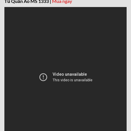
Tủ Quần Áo MS 1333 |
Mua ngay