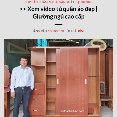
CLIP SẢN PHẨM
,
VIDEO SẢN XUẤT TẠI XƯỞNG
>> Xem video tủ quần áo đẹp |
Giường ngủ cao cấp
ĐĂNG VÀO
17/10/2020
BỞI
THÁI BÌNH