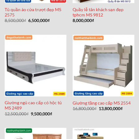
Tủ quần áo cửa trượt đẹp MS
Quầy lễ tân khách sạn đẹp
2575
tphcm MS 9812
Giá
Giá
8,500,000
₫
6,500,000
₫
8,000,000
₫
gốc
hiện
là:
tại
8,500,000₫.
là:
6,500,000₫.
Giường ngủ cao cấp có hộc tủ
Giường tầng cao cấp MS 2554
MS 2489
Giá
Giá
16,800,000
₫
13,800,000
₫
gốc
hiện
Giá
Giá
12,500,000
₫
9,500,000
₫
là:
tại
gốc
hiện
16,800,000₫.
là:
là:
tại
13,800,0
12,500,000₫.
là:
9,500,000₫.