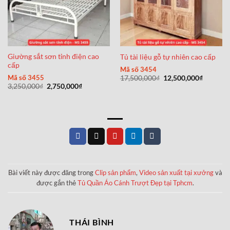
Giường sắt sơn tỉnh điện cao
Tủ tài liệu gỗ tự nhiên cao cấp
cấp
Mã số 3454
Giá
Giá
Mã số 3455
17,500,000
₫
12,500,000
₫
gốc
hiện
Giá
Giá
3,250,000
₫
2,750,000
₫
là:
tại
gốc
hiện
17,500,000₫.
là:
là:
tại
12,500,0
3,250,000₫.
là:
2,750,000₫.
Bài viết này được đăng trong
Clip sản phẩm
,
Video sản xuất tại xưởng
và
được gắn thẻ
Tủ Quần Áo Cánh Trượt Đẹp tại Tphcm
.
THÁI BÌNH