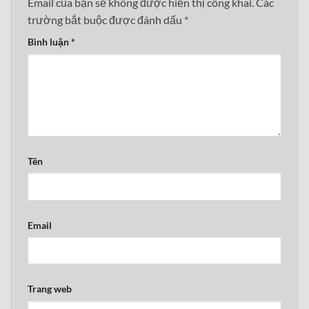
Email của bạn sẽ không được hiển thị công khai.
Các
trường bắt buộc được đánh dấu
*
Bình luận
*
Tên
Email
Trang web