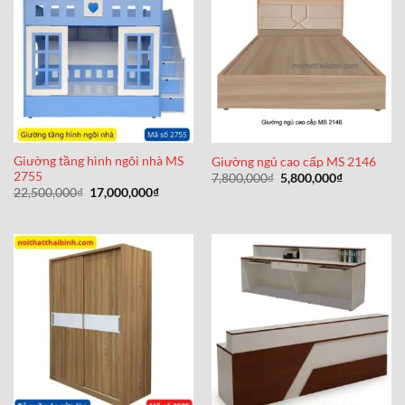
Giường tầng hình ngôi nhà MS
Giường ngủ cao cấp MS 2146
2755
Giá
Giá
7,800,000
₫
5,800,000
₫
gốc
hiện
Giá
Giá
22,500,000
₫
17,000,000
₫
là:
tại
gốc
hiện
7,800,000₫.
là:
là:
tại
5,800,000₫
22,500,000₫.
là:
17,000,000₫.