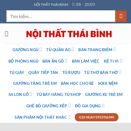
Bỏ
08 - 20:00
NỘI THẤT THÁI BÌNH
qua
Tìm
nội
kiếm:
dung
GIƯỜNG NGỦ
TỦ QUẦN ÁO
BÀN TRANG ĐIỂM
BỘ PHÒNG NGỦ
BÀN ĂN GỖ
BÀN LÀM VIỆC
KỆ TI VI
TỦ GIÀY
QUẦY TIẾP TÂN
TỦ RƯỢU
TỦ THỜ BÀN THỜ
GIƯỜNG TẦNG TRẺ EM
BÀN HỌC CHO BÉ
SOFA NỆM
SA LON GỖ
TỦ BÀY HÀNG, TỦ SHOP
GIƯỜNG XE TRẺ EM
GHẾ BỐ GIƯỜNG XẾP
ĐỒ GIA DỤNG
SẢN PHẨM NỘI THẤT KHÁC
GỌI NGAY 0913916949