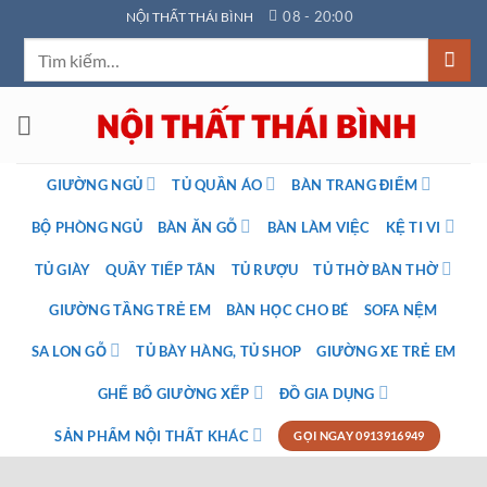
Bỏ
08 - 20:00
NỘI THẤT THÁI BÌNH
qua
Tìm
nội
kiếm:
dung
GIƯỜNG NGỦ
TỦ QUẦN ÁO
BÀN TRANG ĐIỂM
BỘ PHÒNG NGỦ
BÀN ĂN GỖ
BÀN LÀM VIỆC
KỆ TI VI
TỦ GIÀY
QUẦY TIẾP TÂN
TỦ RƯỢU
TỦ THỜ BÀN THỜ
GIƯỜNG TẦNG TRẺ EM
BÀN HỌC CHO BÉ
SOFA NỆM
SA LON GỖ
TỦ BÀY HÀNG, TỦ SHOP
GIƯỜNG XE TRẺ EM
GHẾ BỐ GIƯỜNG XẾP
ĐỒ GIA DỤNG
SẢN PHẨM NỘI THẤT KHÁC
GỌI NGAY 0913916949