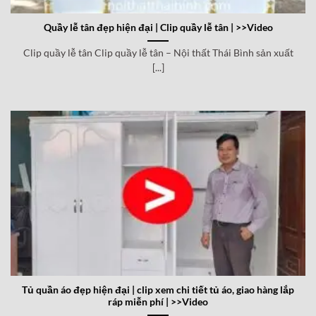
Quầy lễ tân đẹp hiện đại | Clip quầy lễ tân | >>Video
Clip quầy lễ tân Clip quầy lễ tân – Nội thất Thái Bình sản xuất
[...]
Tủ quần áo đẹp hiện đại | clip xem chi tiết tủ áo, giao hàng lắp
ráp miễn phí | >>Video