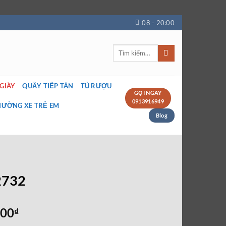
08 - 20:00
Tìm
kiếm:
 GIÀY
QUẦY TIẾP TÂN
TỦ RƯỢU
GỌI NGAY
0913916949
IƯỜNG XE TRẺ EM
Blog
2732
Giá
000
₫
hiện