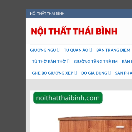
Bỏ
NỘI THẤT THÁI BÌNH
qua
nội
dung
GIƯỜNG NGỦ
TỦ QUẦN ÁO
BÀN TRANG ĐIỂM
TỦ THỜ BÀN THỜ
GIƯỜNG TẦNG TRẺ EM
BÀN 
GHẾ BỐ GIƯỜNG XẾP
ĐỒ GIA DỤNG
SẢN PHẨ