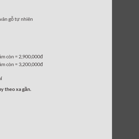
tại
00₫.
là:
 vân gỗ tự nhiên
2,900,000₫.
ảm còn = 2,900,000đ
ảm còn = 3,200,000đ
í
ùy theo xa gần.