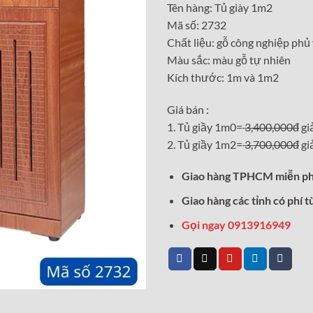
Tên hàng: Tủ giày 1m2
là:
Mã số: 2732
3,400,0
Chất liệu: gỗ công nghiệp phủ
Màu sắc: màu gỗ tự nhiên
Kích thước: 1m và 1m2
Giá bán :
1. Tủ giầy 1m0=
3,400,000đ
gi
2. Tủ giầy 1m2=
3,700,000đ
gi
Giao hàng TPHCM miễn ph
Giao hàng các tỉnh có phí t
Gọi ngay 0913916949