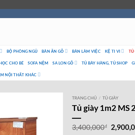
BỘ PHÒNG NGỦ
BÀN ĂN GỖ
BÀN LÀM VIỆC
KỆ TI VI
TỦ
HỌC CHO BÉ
SOFA NỆM
SA LON GỖ
TỦ BÀY HÀNG, TỦ SHOP
G
M NỘI THẤT KHÁC
TRANG CHỦ
/
TỦ GIÀY
Tủ giày 1m2 MS 
Giá
3,400,000
2,900,
₫
gốc