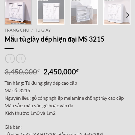
TRANG CHỦ
/
TỦ GIÀY
Mẫu tủ giày dép hiện đại MS 3215
Giá
Giá
3,450,000
2,450,000
₫
₫
gốc
hiện
Tên hàng: Tủ đựng giày dép cao cấp
là:
tại
Mã số: 3215
3,450,000₫.
là:
Nguyên liệu: gỗ công nghiệp melamine chống trầy cao cấp
2,450,000₫.
Màu sắc: màu vân gỗ hoặc vân đá
Kích thước: 1m0 và 1m2
Giá bán:
Tủ giày 1m0= 3,450,000đ giảm còn= 2,450,000đ