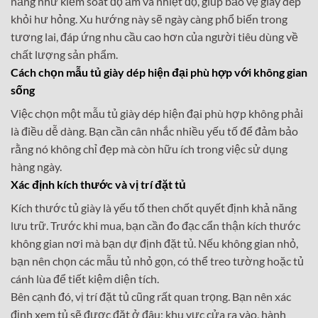
năng như kiểm soát độ ẩm và nhiệt độ, giúp bảo vệ giày dép
khỏi hư hỏng. Xu hướng này sẽ ngày càng phổ biến trong
tương lai, đáp ứng nhu cầu cao hơn của người tiêu dùng về
chất lượng sản phẩm.
Cách chọn mẫu tủ giày dép hiện đại phù hợp với không gian
sống
Việc chọn một mẫu tủ giày dép hiện đại phù hợp không phải
là điều dễ dàng. Bạn cần cân nhắc nhiều yếu tố để đảm bảo
rằng nó không chỉ đẹp mà còn hữu ích trong việc sử dụng
hàng ngày.
Xác định kích thước và vị trí đặt tủ
Kích thước tủ giày là yếu tố then chốt quyết định khả năng
lưu trữ. Trước khi mua, bạn cần đo đạc cẩn thận kích thước
không gian nơi mà bạn dự định đặt tủ. Nếu không gian nhỏ,
bạn nên chọn các mẫu tủ nhỏ gọn, có thể treo tường hoặc tủ
cánh lùa để tiết kiệm diện tích.
Bên cạnh đó, vị trí đặt tủ cũng rất quan trọng. Bạn nên xác
định xem tủ sẽ được đặt ở đâu: khu vực cửa ra vào, hành