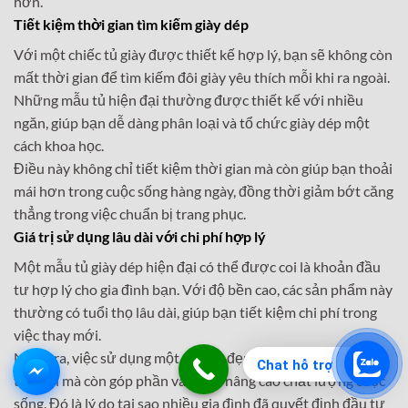
hơn.
Tiết kiệm thời gian tìm kiếm giày dép
Với một chiếc tủ giày được thiết kế hợp lý, bạn sẽ không còn
mất thời gian để tìm kiếm đôi giày yêu thích mỗi khi ra ngoài.
Những mẫu tủ hiện đại thường được thiết kế với nhiều
ngăn, giúp bạn dễ dàng phân loại và tổ chức giày dép một
cách khoa học.
Điều này không chỉ tiết kiệm thời gian mà còn giúp bạn thoải
mái hơn trong cuộc sống hàng ngày, đồng thời giảm bớt căng
thẳng trong việc chuẩn bị trang phục.
Giá trị sử dụng lâu dài với chi phí hợp lý
Một mẫu tủ giày dép hiện đại có thể được coi là khoản đầu
tư hợp lý cho gia đình bạn. Với độ bền cao, các sản phẩm này
thường có tuổi thọ lâu dài, giúp bạn tiết kiệm chi phí trong
việc thay mới.
Ngoài ra, việc sử dụng một tủ giày đẹp không chỉ mang lại sự
Chat hỗ trợ
tiện lợi mà còn góp phần vào việc nâng cao chất lượng cuộc
sống. Đó là lý do tại sao nhiều gia đình đã quyết định đầu tư