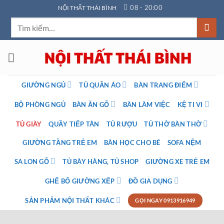
Bỏ
08 - 20:00
NỘI THẤT THÁI BÌNH
qua
Tìm
nội
kiếm:
dung
GIƯỜNG NGỦ
TỦ QUẦN ÁO
BÀN TRANG ĐIỂM
BỘ PHÒNG NGỦ
BÀN ĂN GỖ
BÀN LÀM VIỆC
KỆ TI VI
TỦ GIÀY
QUẦY TIẾP TÂN
TỦ RƯỢU
TỦ THỜ BÀN THỜ
GIƯỜNG TẦNG TRẺ EM
BÀN HỌC CHO BÉ
SOFA NỆM
SA LON GỖ
TỦ BÀY HÀNG, TỦ SHOP
GIƯỜNG XE TRẺ EM
GHẾ BỐ GIƯỜNG XẾP
ĐỒ GIA DỤNG
SẢN PHẨM NỘI THẤT KHÁC
GỌI NGAY 0913916949