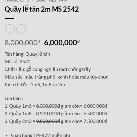
TRANG CHỦ
/
QUẦY TIẾP TÂN
Quầy lễ tân 2m MS 2542
Giá
Giá
8,000,000
6,000,000
₫
₫
gốc
hiện
Tên hàng: Quầy lễ tân
là:
tại
Mã số: 2542
8,000,000₫.
là:
Chất liệu: gỗ công nghiệp mdf chống trầy
6,000,000₫.
Màu sắc: màu trắng phối xanh hoặc màu tùy chọn.
Kích thước: 1m6, 1m8 và 2m
Giá bán :
1. Quầy 1m6 =
8.000.000đ
giảm còn= 6.000.000đ
2. Quầy 1m8 =
8.500.000đ
giảm còn= 6.500.000đ
3. Quầy 2m0 =
9.500.000đ
giảm còn= 7.500.000đ
Giao hàng TPHCM miễn phí