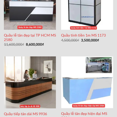
Quầy lễ tân đẹp tại TP HCM MS
Quầy tính tiền 1m MS 1173
2580
Giá
Giá
4,500,000
₫
3,500,000
₫
gốc
hiện
Giá
Giá
11,600,000
₫
8,600,000
₫
là:
tại
gốc
hiện
4,500,000₫.
là:
là:
tại
3,500,000₫
11,600,000₫.
là:
8,600,000₫.
Quầy lễ tân đẹp hiện đại MS
Quầy tiếp tân dài MS 9936