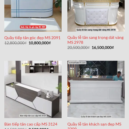
Quầy lễ tân sang trọng dát vàng
Quầy tiếp tân góc đẹp MS 2091
MS 2978
Giá
Giá
12,800,000
₫
10,800,000
₫
gốc
hiện
Giá
Giá
20,500,000
₫
16,500,000
₫
là:
tại
gốc
hiện
12,800,000₫.
là:
là:
tại
10,800,000₫.
20,500,000₫.
là:
16,500,0
Quầy lễ tân khách sạn đẹp MS
Bàn tiếp tân cao cấp MS 3124
3209