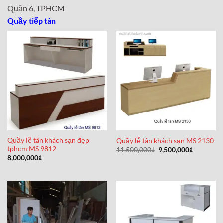
Quận 6, TPHCM
Quầy tiếp tân
Quầy lễ tân khách sạn đẹp
Quầy lễ tân khách sạn MS 2130
tphcm MS 9812
Giá
Giá
11,500,000
₫
9,500,000
₫
gốc
hiện
8,000,000
₫
là:
tại
11,500,000₫.
là:
9,500,000