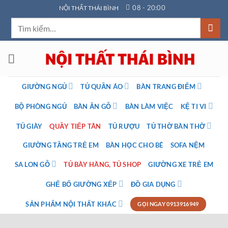
Bỏ
08 - 20:00
NỘI THẤT THÁI BÌNH
qua
Tìm
nội
kiếm:
dung
GIƯỜNG NGỦ
TỦ QUẦN ÁO
BÀN TRANG ĐIỂM
BỘ PHÒNG NGỦ
BÀN ĂN GỖ
BÀN LÀM VIỆC
KỆ TI VI
TỦ GIÀY
QUẦY TIẾP TÂN
TỦ RƯỢU
TỦ THỜ BÀN THỜ
GIƯỜNG TẦNG TRẺ EM
BÀN HỌC CHO BÉ
SOFA NỆM
SA LON GỖ
TỦ BÀY HÀNG, TỦ SHOP
GIƯỜNG XE TRẺ EM
GHẾ BỐ GIƯỜNG XẾP
ĐỒ GIA DỤNG
SẢN PHẨM NỘI THẤT KHÁC
GỌI NGAY 0913916949