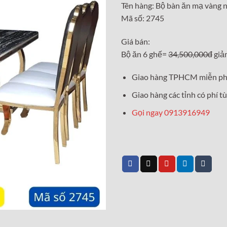
Tên hàng: Bộ bàn ăn mạ vàng 
là:
Mã số: 2745
34,50
Giá bán:
Bộ ăn 6 ghế=
34,500,000đ
giả
Giao hàng TPHCM miễn ph
Giao hàng các tỉnh có phí tù
Gọi ngay 0913916949