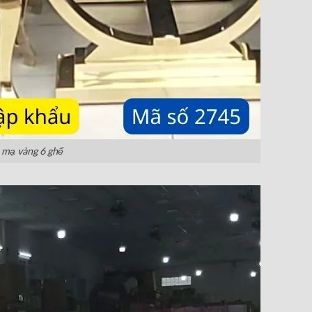
 mạ vàng 6 ghế