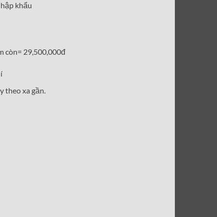
nhập khẩu
tại
0,000₫.
là:
29,500,000₫.
m còn= 29,500,000đ
í
y theo xa gần.