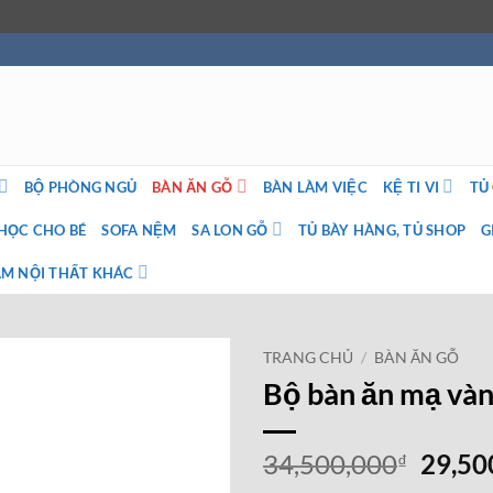
BỘ PHÒNG NGỦ
BÀN ĂN GỖ
BÀN LÀM VIỆC
KỆ TI VI
TỦ
HỌC CHO BÉ
SOFA NỆM
SA LON GỖ
TỦ BÀY HÀNG, TỦ SHOP
G
M NỘI THẤT KHÁC
TRANG CHỦ
/
BÀN ĂN GỖ
Bộ bàn ăn mạ và
Giá
34,500,000
29,50
₫
gốc