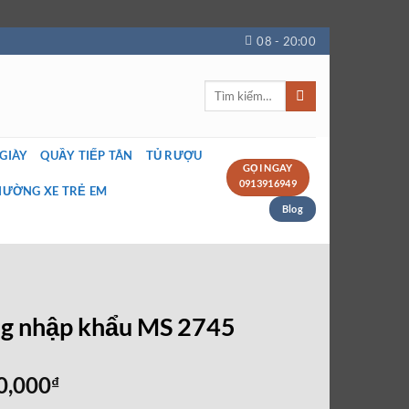
08 - 20:00
Tìm
kiếm:
 GIÀY
QUẦY TIẾP TÂN
TỦ RƯỢU
GỌI NGAY
0913916949
IƯỜNG XE TRẺ EM
Blog
ng nhập khẩu MS 2745
Giá
0,000
₫
hiện