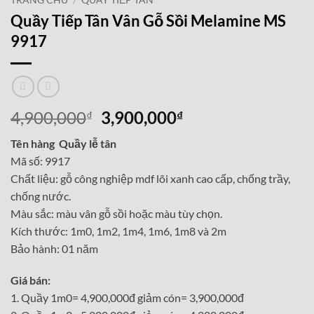
TRANG CHỦ
/
QUẦY TIẾP TÂN
Quầy Tiếp Tân Vân Gỗ Sồi Melamine MS
9917
Giá
Giá
4,900,000
3,900,000
₫
₫
gốc
hiện
Tên hàng Quầy lễ tân
là:
tại
Mã số: 9917
4,900,000₫.
là:
Chất liệu: gỗ công nghiệp mdf lõi xanh cao cấp, chống trầy,
3,900,000₫.
chống nước.
Màu sắc: màu vân gỗ sồi hoặc màu tùy chọn.
Kích thước: 1m0, 1m2, 1m4, 1m6, 1m8 và 2m
Bảo hành: 01 năm
Giá bán:
1. Quầy 1m0= 4,900,000đ giảm cón= 3,900,000đ