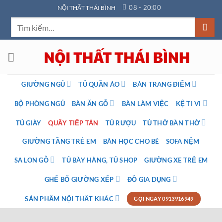
Bỏ
08 - 20:00
NỘI THẤT THÁI BÌNH
qua
Tìm
nội
kiếm:
dung
GIƯỜNG NGỦ
TỦ QUẦN ÁO
BÀN TRANG ĐIỂM
BỘ PHÒNG NGỦ
BÀN ĂN GỖ
BÀN LÀM VIỆC
KỆ TI VI
TỦ GIÀY
QUẦY TIẾP TÂN
TỦ RƯỢU
TỦ THỜ BÀN THỜ
GIƯỜNG TẦNG TRẺ EM
BÀN HỌC CHO BÉ
SOFA NỆM
SA LON GỖ
TỦ BÀY HÀNG, TỦ SHOP
GIƯỜNG XE TRẺ EM
GHẾ BỐ GIƯỜNG XẾP
ĐỒ GIA DỤNG
SẢN PHẨM NỘI THẤT KHÁC
GỌI NGAY 0913916949