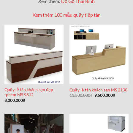
Xem thêm:
Đồ Gỗ Thái Bình
Xem thêm 100 mẫu quầy tiếp tân
Quầy lễ tân khách sạn đẹp
Quầy lễ tân khách sạn MS 2130
tphcm MS 9812
Giá
Giá
11,500,000
₫
9,500,000
₫
gốc
hiện
8,000,000
₫
là:
tại
11,500,000₫.
là:
9,500,000