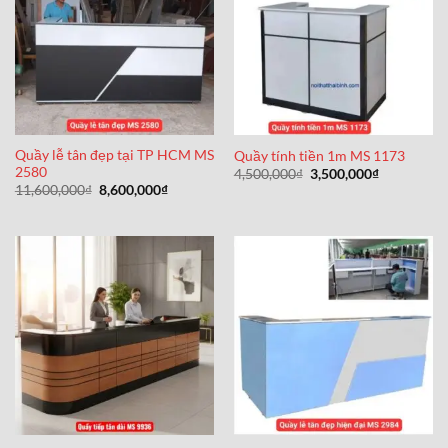
Quầy lễ tân đẹp tại TP HCM MS
Quầy tính tiền 1m MS 1173
2580
Giá
Giá
4,500,000
₫
3,500,000
₫
gốc
hiện
Giá
Giá
11,600,000
₫
8,600,000
₫
là:
tại
gốc
hiện
4,500,000₫.
là:
là:
tại
3,500,000₫
11,600,000₫.
là:
8,600,000₫.