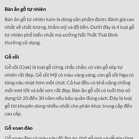
Bàn ăn gỗ tự nhiên
Bàn ăn gỗ tự nhiên luôn là dòng sản phẩm được đánh giá cao
nhất về chất lượng, thẩm mỹ và độ bền. Dưới đây là 4 loại gỗ
tự nhiên phổ biến nhất mà xưởng Nội Thất Thái Bình
thường sử dụng.
Gỗ sồi
Gỗ sồi (Oak) là loại gỗ cứng, chắc chắn, có vân gỗ elip tự
nhiên rất đẹp. Gỗ sồi Mỹ có màu vàng sáng, còn gỗ sồi Nga có
tông nâu nhạt hơn một chút. Cả hai đều có khả năng chống
mối mọt tốt và bắt sơn rất đẹp. Bàn ăn gỗ sồi có tuổi thọ sử
dụng từ 20 đến 30 năm nếu bảo quản đúng cách. Đây là loại
gỗ tôi khuyên dùng nhiều nhất cho phân khúc trung cấp đến
cao cấp.
Gỗ xoan đào
Gỗ xoan đào có màu nâu đỏ ấm áp, thớ gỗ mịn và dễ gia công.