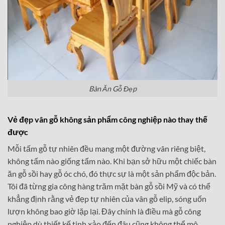
Bàn Ăn Gỗ Đẹp
Vẻ đẹp vân gỗ không sản phẩm công nghiệp nào thay thế
được
Mỗi tấm gỗ tự nhiên đều mang một đường vân riêng biệt,
không tấm nào giống tấm nào. Khi bạn sở hữu một chiếc bàn
ăn gỗ sồi hay gỗ óc chó, đó thực sự là một sản phẩm độc bản.
Tôi đã từng gia công hàng trăm mặt bàn gỗ sồi Mỹ và có thể
khẳng định rằng vẻ đẹp tự nhiên của vân gỗ elip, sóng uốn
lượn không bao giờ lặp lại. Đây chính là điều mà gỗ công
nghiệp dù thiết kế tinh xảo đến đâu cũng không thể mô