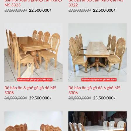
MS 3323
3322
Giá
Giá
Giá
Giá
27,500,000
₫
22,500,000
₫
27,500,000
₫
22,500,000
₫
gốc
hiện
gốc
hiện
là:
tại
là:
tại
27,500,000₫.
là:
27,500,000₫.
là:
22,500,000₫.
22,500,0
Bộ bàn ăn 8 ghế gỗ gõ đỏ MS
Bộ bàn ăn gỗ gõ đỏ 6 ghế MS
3308
3306
Giá
Giá
Giá
Giá
34,500,000
₫
29,500,000
₫
29,500,000
₫
25,500,000
₫
gốc
hiện
gốc
hiện
là:
tại
là:
tại
34,500,000₫.
là:
29,500,000₫.
là:
29,500,000₫.
25,500,0