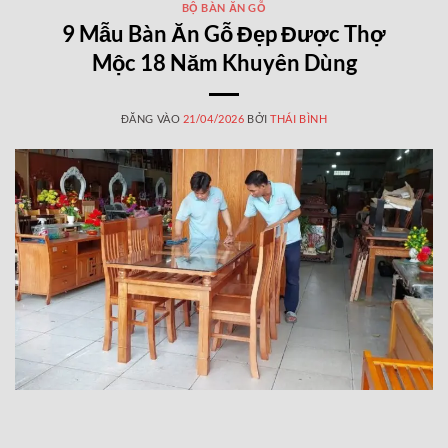
BỘ BÀN ĂN GỖ
9 Mẫu Bàn Ăn Gỗ Đẹp Được Thợ
Mộc 18 Năm Khuyên Dùng
ĐĂNG VÀO
21/04/2026
BỞI
THÁI BÌNH