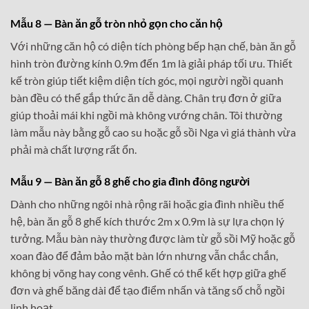
Mẫu 8 — Bàn ăn gỗ tròn nhỏ gọn cho căn hộ
Với những căn hộ có diện tích phòng bếp hạn chế, bàn ăn gỗ
hình tròn đường kính 0.9m đến 1m là giải pháp tối ưu. Thiết
kế tròn giúp tiết kiệm diện tích góc, mọi người ngồi quanh
bàn đều có thể gắp thức ăn dễ dàng. Chân trụ đơn ở giữa
giúp thoải mái khi ngồi mà không vướng chân. Tôi thường
làm mẫu này bằng gỗ cao su hoặc gỗ sồi Nga vì giá thành vừa
phải mà chất lượng rất ổn.
Mẫu 9 — Bàn ăn gỗ 8 ghế cho gia đình đông người
Dành cho những ngôi nhà rộng rãi hoặc gia đình nhiều thế
hệ, bàn ăn gỗ 8 ghế kích thước 2m x 0.9m là sự lựa chọn lý
tưởng. Mẫu bàn này thường được làm từ gỗ sồi Mỹ hoặc gỗ
xoan đào để đảm bảo mặt bàn lớn nhưng vẫn chắc chắn,
không bị võng hay cong vênh. Ghế có thể kết hợp giữa ghế
đơn và ghế băng dài để tạo điểm nhấn và tăng số chỗ ngồi
linh hoạt.