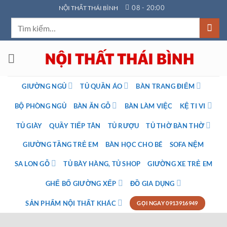
Bỏ
08 - 20:00
NỘI THẤT THÁI BÌNH
qua
Tìm
nội
kiếm:
dung
GIƯỜNG NGỦ
TỦ QUẦN ÁO
BÀN TRANG ĐIỂM
BỘ PHÒNG NGỦ
BÀN ĂN GỖ
BÀN LÀM VIỆC
KỆ TI VI
TỦ GIÀY
QUẦY TIẾP TÂN
TỦ RƯỢU
TỦ THỜ BÀN THỜ
GIƯỜNG TẦNG TRẺ EM
BÀN HỌC CHO BÉ
SOFA NỆM
SA LON GỖ
TỦ BÀY HÀNG, TỦ SHOP
GIƯỜNG XE TRẺ EM
GHẾ BỐ GIƯỜNG XẾP
ĐỒ GIA DỤNG
SẢN PHẨM NỘI THẤT KHÁC
GỌI NGAY 0913916949