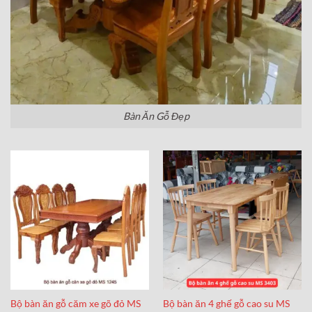
Bàn Ăn Gỗ Đẹp
Bộ bàn ăn gỗ căm xe gõ đỏ MS
Bộ bàn ăn 4 ghế gỗ cao su MS