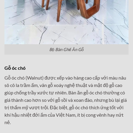
Bộ Bàn Ghế Ăn Gỗ
Gỗ óc chó
Gỗ óc chó (Walnut) được xếp vào hàng cao cấp với màu nâu
sô cô la trầm ấm, vân gỗ xoáy nghệ thuật và mật độ gỗ cao
giúp chống trầy xước tự nhiên. Bàn ăn gỗ óc chó thường có
giá thành cao hơn so với gỗ sồi và xoan đào, nhưng bù lại giá
trị thẩm mỹ vượt trội. Đặc biệt, gỗ óc chó thích ứng tốt với
khí hậu nhiệt đới ẩm của Việt Nam, ít bị cong vênh hay nứt
nẻ.