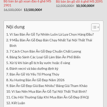
Bộ bàn ăn gỗ xoan đào 6 ghế MS
Bộ bàn ăn gỗ sồi 6 ghế MS 2095
2901
Giá
Giá
12,500,000
₫
10,500,000
₫
gốc
hiện
Giá
Giá
16,500,000
₫
13,500,000
₫
là:
tại
gốc
hiện
12,500,000₫.
là:
là:
tại
10,500,0
16,500,000₫.
là:
13,500,000₫.
Nội dung
Vì Sao Bàn Ăn Gỗ Tự Nhiên Luôn Là Lựa Chọn Hàng Đầu?
9 Mẫu Bàn Ăn Gỗ Đẹp Bán Chạy Nhất Tại Nội Thất Thái
Bình
7 Cách Chọn Bàn Ăn Gỗ Đẹp Chuẩn Chất Lượng
Bảng So Sánh Các Loại Gỗ Làm Bàn Ăn Phổ Biến
Xử lý khi bàn gỗ bị trầy xước hoặc ố vàng
Đánh vecni và bảo dưỡng định kỳ
Bàn Ăn Gỗ Và Yếu Tố Phong Thủy
Xu Hướng Bàn Ăn Gỗ Đẹp Năm 2026
Bàn Ăn Gỗ Đẹp Giá Bao Nhiêu? Bảng Giá Tham Khảo
Vì Sao Nên Mua Bàn Ăn Gỗ Tại Nội Thất Thái Bình?
Câu Hỏi Thường Gặp Khi Mua Bàn Ăn Gỗ Đẹp (FAQ)
Kết Luận