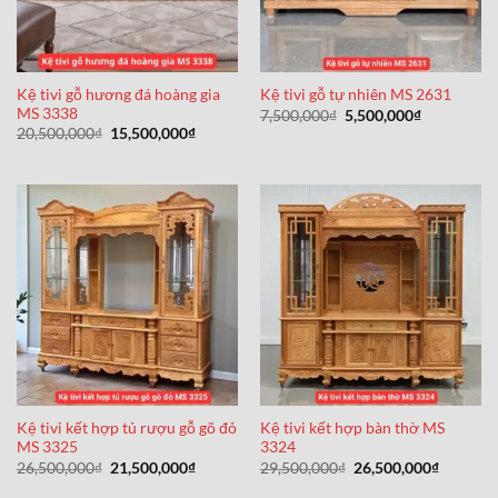
Kệ tivi gỗ hương đá hoàng gia
Kệ tivi gỗ tự nhiên MS 2631
MS 3338
Giá
Giá
7,500,000
₫
5,500,000
₫
gốc
hiện
Giá
Giá
20,500,000
₫
15,500,000
₫
là:
tại
gốc
hiện
7,500,000₫.
là:
là:
tại
5,500,000₫
20,500,000₫.
là:
15,500,000₫.
Kệ tivi kết hợp tủ rượu gỗ gõ đỏ
Kệ tivi kết hợp bàn thờ MS
MS 3325
3324
Giá
Giá
Giá
Giá
26,500,000
₫
21,500,000
₫
29,500,000
₫
26,500,000
₫
gốc
hiện
gốc
hiện
là:
tại
là:
tại