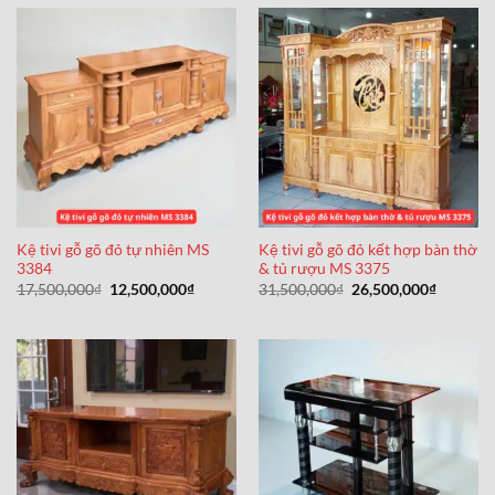
14,500,000₫.
Kệ tivi gỗ gõ đỏ tự nhiên MS
Kệ tivi gỗ gõ đỏ kết hợp bàn thờ
3384
& tủ rượu MS 3375
Giá
Giá
Giá
Giá
17,500,000
₫
12,500,000
₫
31,500,000
₫
26,500,000
₫
gốc
hiện
gốc
hiện
là:
tại
là:
tại
17,500,000₫.
là:
31,500,000₫.
là:
12,500,000₫.
26,500,0