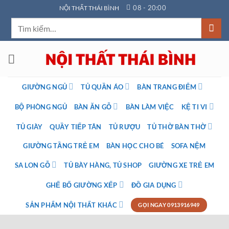
Bỏ
08 - 20:00
NỘI THẤT THÁI BÌNH
qua
Tìm
nội
kiếm:
dung
GIƯỜNG NGỦ
TỦ QUẦN ÁO
BÀN TRANG ĐIỂM
BỘ PHÒNG NGỦ
BÀN ĂN GỖ
BÀN LÀM VIỆC
KỆ TI VI
TỦ GIÀY
QUẦY TIẾP TÂN
TỦ RƯỢU
TỦ THỜ BÀN THỜ
GIƯỜNG TẦNG TRẺ EM
BÀN HỌC CHO BÉ
SOFA NỆM
SA LON GỖ
TỦ BÀY HÀNG, TỦ SHOP
GIƯỜNG XE TRẺ EM
GHẾ BỐ GIƯỜNG XẾP
ĐỒ GIA DỤNG
SẢN PHẨM NỘI THẤT KHÁC
GỌI NGAY 0913916949