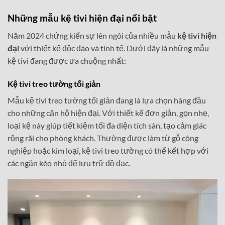
là:
tại
là:
tại
33,500,000₫.
là:
17,500,000₫.
là:
28,500,000₫.
12,500,0
Những mẫu
kệ tivi hiện đại
nổi bật
Năm 2024 chứng kiến sự lên ngôi của nhiều mẫu
kệ tivi hiện
đại
với thiết kế độc đáo và tinh tế. Dưới đây là những mẫu
kệ tivi đang được ưa chuộng nhất:
Kệ tivi treo tường tối giản
Mẫu kệ tivi treo tường tối giản đang là lựa chọn hàng đầu
cho những căn hộ hiện đại. Với thiết kế đơn giản, gọn nhẹ,
loại kệ này giúp tiết kiệm tối đa diện tích sàn, tạo cảm giác
rộng rãi cho phòng khách. Thường được làm từ gỗ công
nghiệp hoặc kim loại, kệ tivi treo tường có thể kết hợp với
các ngăn kéo nhỏ để lưu trữ đồ đạc.