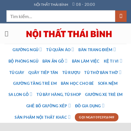
Bỏ
08 - 20:00
NỘI THẤT THÁI BÌNH
qua
Tìm
nội
kiếm:
dung
GIƯỜNG NGỦ
TỦ QUẦN ÁO
BÀN TRANG ĐIỂM
BỘ PHÒNG NGỦ
BÀN ĂN GỖ
BÀN LÀM VIỆC
KỆ TI VI
TỦ GIÀY
QUẦY TIẾP TÂN
TỦ RƯỢU
TỦ THỜ BÀN THỜ
GIƯỜNG TẦNG TRẺ EM
BÀN HỌC CHO BÉ
SOFA NỆM
SA LON GỖ
TỦ BÀY HÀNG, TỦ SHOP
GIƯỜNG XE TRẺ EM
GHẾ BỐ GIƯỜNG XẾP
ĐỒ GIA DỤNG
SẢN PHẨM NỘI THẤT KHÁC
GỌI NGAY 0913916949