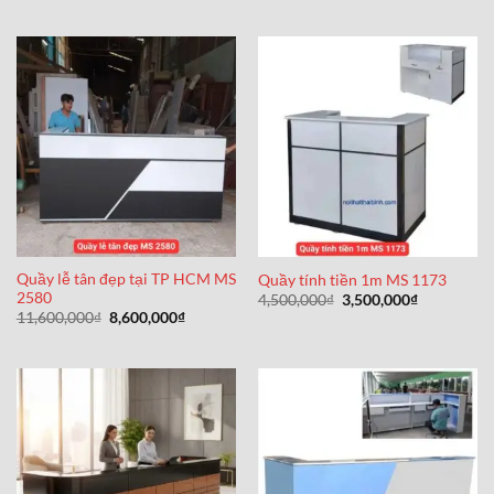
11,500,000₫.
là:
9,500,000
Quầy lễ tân đẹp tại TP HCM MS
Quầy tính tiền 1m MS 1173
2580
Giá
Giá
4,500,000
₫
3,500,000
₫
gốc
hiện
Giá
Giá
11,600,000
₫
8,600,000
₫
là:
tại
gốc
hiện
4,500,000₫.
là:
là:
tại
3,500,000₫
11,600,000₫.
là:
8,600,000₫.