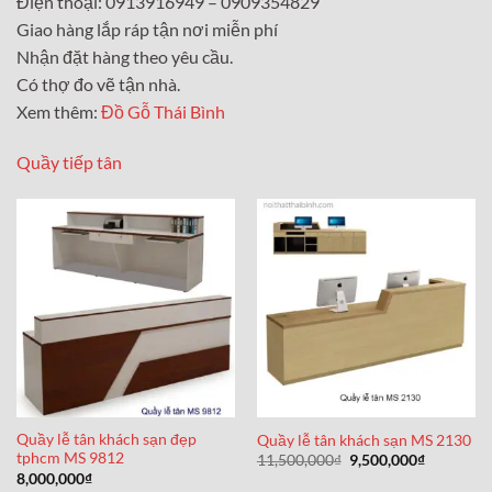
Điện thoại: 0913916949 – 0909354829
Giao hàng lắp ráp tận nơi miễn phí
Nhận đặt hàng theo yêu cầu.
Có thợ đo vẽ tận nhà.
Xem thêm:
Đồ Gỗ Thái Bình
Quầy tiếp tân
Quầy lễ tân khách sạn đẹp
Quầy lễ tân khách sạn MS 2130
tphcm MS 9812
Giá
Giá
11,500,000
₫
9,500,000
₫
gốc
hiện
8,000,000
₫
là:
tại