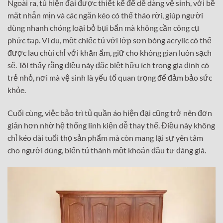
Ngoài ra, tủ hiện đại được thiết kế để dễ dàng vệ sinh, với bề
mặt nhẵn mịn và các ngăn kéo có thể tháo rời, giúp người
dùng nhanh chóng loại bỏ bụi bẩn mà không cần công cụ
phức tạp. Ví dụ, một chiếc tủ với lớp sơn bóng acrylic có thể
được lau chùi chỉ với khăn ẩm, giữ cho không gian luôn sạch
sẽ. Tôi thấy rằng điều này đặc biệt hữu ích trong gia đình có
trẻ nhỏ, nơi mà vệ sinh là yếu tố quan trọng để đảm bảo sức
khỏe.
Cuối cùng, việc bảo trì tủ quần áo hiện đại cũng trở nên đơn
giản hơn nhờ hệ thống linh kiện dễ thay thế. Điều này không
chỉ kéo dài tuổi thọ sản phẩm mà còn mang lại sự yên tâm
cho người dùng, biến tủ thành một khoản đầu tư đáng giá.