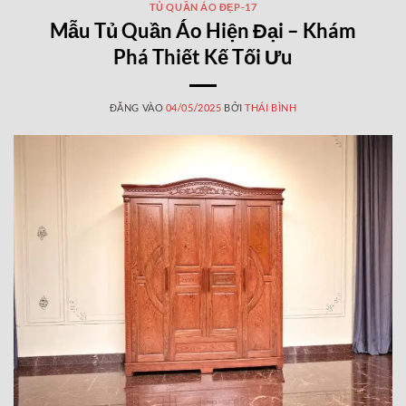
TỦ QUẦN ÁO ĐẸP-17
Mẫu Tủ Quần Áo Hiện Đại – Khám
Phá Thiết Kế Tối Ưu
ĐĂNG VÀO
04/05/2025
BỞI
THÁI BÌNH