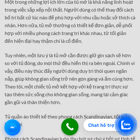
Một trong những lợi ích lớn của tủ mở là khả năng linh hoạt
trong việc sắp xếp nội thất. Người dùng có thể thay đổi cách
bố trí bất cứ lúc nào để phù hợp với nhu cầu hoặc sở thích cá
nhân. Hơn nữa, tủ mở thường có thiết kế đơn giản, dễ phối
hợp với nhiều phong cách trang trí khác nhau, từ tối giản
đến hiện đại hay thậm chí là cổ điển.
Tuy nhiên, một lưu ý là tủ mở cần được giữ gìn sạch sẽ hơn
so với tủ đóng, do mọi thứ đều hiển thị ra bên ngoài. Chính vì
vậy, điều này thúc đẩy người dùng duy trì thói quen ngăn
nắp, giúp không gian sống trở nên gọn gàng và ấm cúng hơn.
Theo tôi, một chiếc tủ mở kết hợp với kệ trang trí thực sự
tạo thêm sức sống cho không gian sống, mang lại cảm giác
gần gũi và thân thiện hơn.
Tủ quần áo thiết kế theo phong cách Scandinavian, tối giản,
hiện đại
Chat hỗ trợ
Phong cách Scandinavian luôn thu hút sự chú ý bởi sự tinh tế