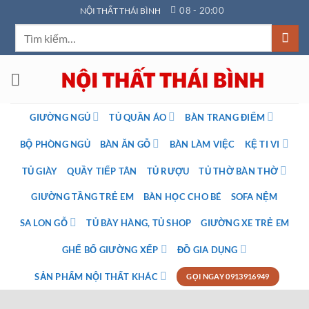
Bỏ
08 - 20:00
NỘI THẤT THÁI BÌNH
qua
Tìm
nội
kiếm:
dung
GIƯỜNG NGỦ
TỦ QUẦN ÁO
BÀN TRANG ĐIỂM
BỘ PHÒNG NGỦ
BÀN ĂN GỖ
BÀN LÀM VIỆC
KỆ TI VI
TỦ GIÀY
QUẦY TIẾP TÂN
TỦ RƯỢU
TỦ THỜ BÀN THỜ
GIƯỜNG TẦNG TRẺ EM
BÀN HỌC CHO BÉ
SOFA NỆM
SA LON GỖ
TỦ BÀY HÀNG, TỦ SHOP
GIƯỜNG XE TRẺ EM
GHẾ BỐ GIƯỜNG XẾP
ĐỒ GIA DỤNG
SẢN PHẨM NỘI THẤT KHÁC
GỌI NGAY 0913916949