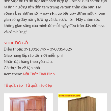
đến việc bố trí đồ đạc một cách hợp lý – tất cả đều có thể tạo
ra ảnh hưởng lớn đến tâm trạng và tinh thần của bạn. Hy
vọng rằng những gợi ý này sẽ giúp bạn xây dựng một không
gian sống đầy năng lượng và tích cực hơn. Hãy chăm sóc
không gian sống của mình để mỗi ngày đều tràn đầy niềm vui
và cảm hứng!
SHOP ĐỒ GỖ
Điện thoại: 0913916949 – 0909354829
Giao hàng lắp ráp tận nơi miễn phí
Nhận đặt hàng theo yêu cầu.
Có thợ đo vẽ tận nhà.
Xem thêm:
Nội Thất Thái Bình
Tủ quần áo
|
Tủ quần áo đẹp