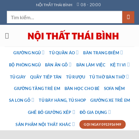
Bỏ
08 - 20:00
NỘI THẤT THÁI BÌNH
qua
Tìm
nội
kiếm:
dung
GIƯỜNG NGỦ
TỦ QUẦN ÁO
BÀN TRANG ĐIỂM
BỘ PHÒNG NGỦ
BÀN ĂN GỖ
BÀN LÀM VIỆC
KỆ TI VI
TỦ GIÀY
QUẦY TIẾP TÂN
TỦ RƯỢU
TỦ THỜ BÀN THỜ
GIƯỜNG TẦNG TRẺ EM
BÀN HỌC CHO BÉ
SOFA NỆM
SA LON GỖ
TỦ BÀY HÀNG, TỦ SHOP
GIƯỜNG XE TRẺ EM
GHẾ BỐ GIƯỜNG XẾP
ĐỒ GIA DỤNG
SẢN PHẨM NỘI THẤT KHÁC
GỌI NGAY 0913916949