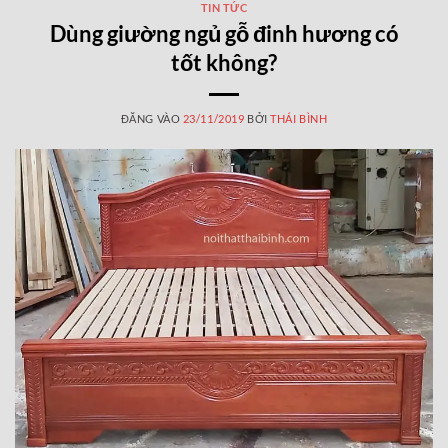
TIN TỨC
Dùng giường ngủ gỗ đinh hương có
tốt không?
ĐĂNG VÀO
23/11/2019
BỞI
THÁI BÌNH