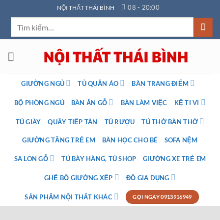
Bỏ
08 - 20:00
NỘI THẤT THÁI BÌNH
qua
Tìm
nội
kiếm:
dung
GIƯỜNG NGỦ
TỦ QUẦN ÁO
BÀN TRANG ĐIỂM
BỘ PHÒNG NGỦ
BÀN ĂN GỖ
BÀN LÀM VIỆC
KỆ TI VI
TỦ GIÀY
QUẦY TIẾP TÂN
TỦ RƯỢU
TỦ THỜ BÀN THỜ
GIƯỜNG TẦNG TRẺ EM
BÀN HỌC CHO BÉ
SOFA NỆM
SA LON GỖ
TỦ BÀY HÀNG, TỦ SHOP
GIƯỜNG XE TRẺ EM
GHẾ BỐ GIƯỜNG XẾP
ĐỒ GIA DỤNG
SẢN PHẨM NỘI THẤT KHÁC
GỌI NGAY 0913916949